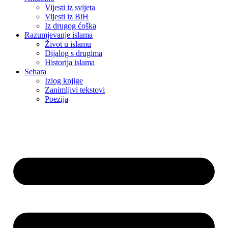
Vijesti iz svijeta
Vijesti iz BiH
Iz drugog ćoška
Razumjevanje islama
Život u islamu
Dijalog s drugima
Historija islama
Sehara
Izlog knjige
Zanimljivi tekstovi
Poezija