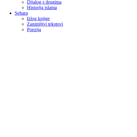
Dijalog s drugima
Historija islama
Sehara
Izlog knjige
Zanimljivi tekstovi
Poezija