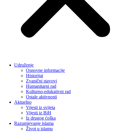
Udruženje
Osnovne informacije
Historijat
Zvanični stavovi
Humanitarni rad
Kulturno-edukativni rad
Ostale aktivnosti
Aktuelno
Vijesti iz svijeta
Vijesti iz BiH
Iz drugog ćoška
Razumjevanje islama
Život u islamu