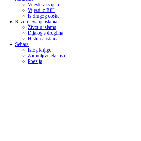
Vijesti iz svijeta
Vijesti iz BiH
Iz drugog ćoška
Razumjevanje islama
Život u islamu
Dijalog s drugima
Historija islama
Sehara
Izlog knjige
Zanimljivi tekstovi
Poezija