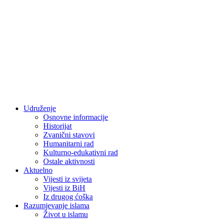
Udruženje
Osnovne informacije
Historijat
Zvanični stavovi
Humanitarni rad
Kulturno-edukativni rad
Ostale aktivnosti
Aktuelno
Vijesti iz svijeta
Vijesti iz BiH
Iz drugog ćoška
Razumjevanje islama
Život u islamu