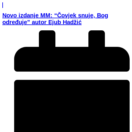
Novo izdanje MM: “Čovjek snuje, Bog
određuje” autor Ejub Hadžić