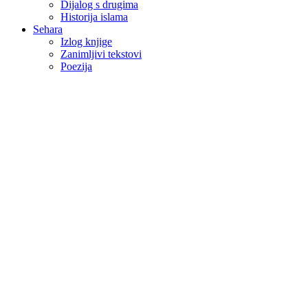
Dijalog s drugima
Historija islama
Sehara
Izlog knjige
Zanimljivi tekstovi
Poezija