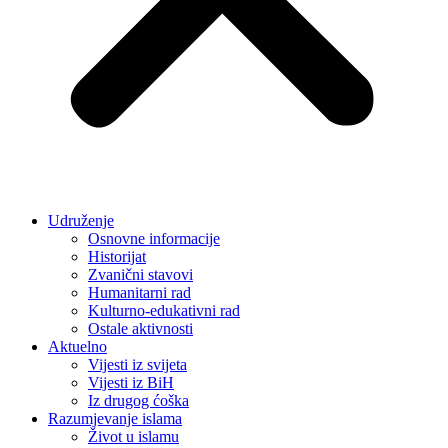
Udruženje
Osnovne informacije
Historijat
Zvanični stavovi
Humanitarni rad
Kulturno-edukativni rad
Ostale aktivnosti
Aktuelno
Vijesti iz svijeta
Vijesti iz BiH
Iz drugog ćoška
Razumjevanje islama
Život u islamu