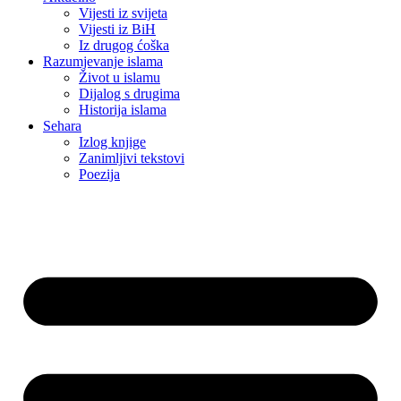
Vijesti iz svijeta
Vijesti iz BiH
Iz drugog ćoška
Razumjevanje islama
Život u islamu
Dijalog s drugima
Historija islama
Sehara
Izlog knjige
Zanimljivi tekstovi
Poezija