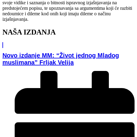
svoje vidike i saznanja o bitnosti ispravnog izjašnjavanja na
predstojećem popisu, te upoznavanja sa argumentima koji će razbiti
nedoumice i dileme kod onih koji imaju dileme o načinu
izjašnjavanja.
NAŠA IZDANJA
Novo izdanje MM: “Život jednog Mladog
muslimana” Frljak Velija