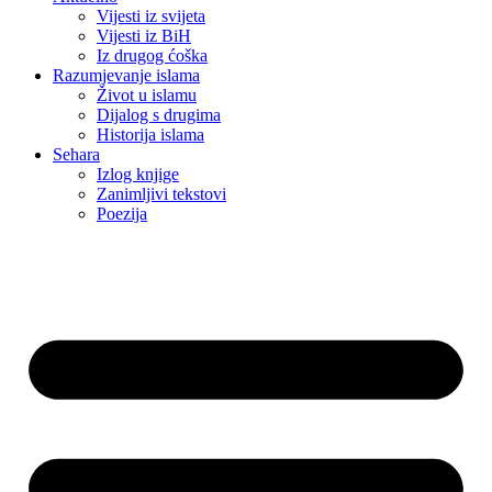
Vijesti iz svijeta
Vijesti iz BiH
Iz drugog ćoška
Razumjevanje islama
Život u islamu
Dijalog s drugima
Historija islama
Sehara
Izlog knjige
Zanimljivi tekstovi
Poezija