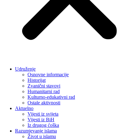
Udruženje
Osnovne informacije
Historijat
Zvanični stavovi
Humanitarni rad
Kulturno-edukativni rad
Ostale aktivnosti
Aktuelno
Vijesti iz svijeta
Vijesti iz BiH
Iz drugog ćoška
Razumjevanje islama
Život u islamu