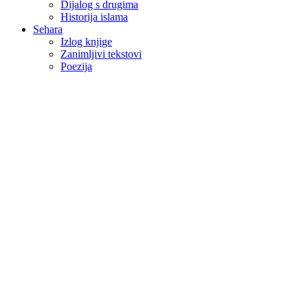
Dijalog s drugima
Historija islama
Sehara
Izlog knjige
Zanimljivi tekstovi
Poezija