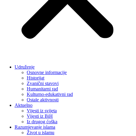
Udruženje
Osnovne informacije
Historijat
Zvanični stavovi
Humanitarni rad
Kulturno-edukativni rad
Ostale aktivnosti
Aktuelno
Vijesti iz svijeta
Vijesti iz BiH
Iz drugog ćoška
Razumjevanje islama
Život u islamu