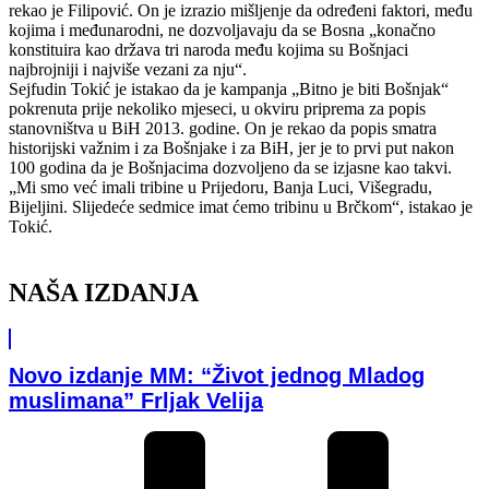
rekao je Filipović. On je izrazio mišljenje da određeni faktori, među
kojima i međunarodni, ne dozvoljavaju da se Bosna „konačno
konstituira kao država tri naroda među kojima su Bošnjaci
najbrojniji i najviše vezani za nju“.
Sejfudin Tokić je istakao da je kampanja „Bitno je biti Bošnjak“
pokrenuta prije nekoliko mjeseci, u okviru priprema za popis
stanovništva u BiH 2013. godine. On je rekao da popis smatra
historijski važnim i za Bošnjake i za BiH, jer je to prvi put nakon
100 godina da je Bošnjacima dozvoljeno da se izjasne kao takvi.
„Mi smo već imali tribine u Prijedoru, Banja Luci, Višegradu,
Bijeljini. Slijedeće sedmice imat ćemo tribinu u Brčkom“, istakao je
Tokić.
NAŠA IZDANJA
Novo izdanje MM: “Život jednog Mladog
muslimana” Frljak Velija