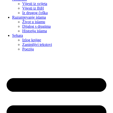
Vijesti iz svijeta
Vijesti iz BiH
Iz drugog ćoška
Razumjevanje islama
Život u islamu
Dijalog s drugima
Historija islama
Sehara
Izlog knjige
Zanimljivi tekstovi
Poezija