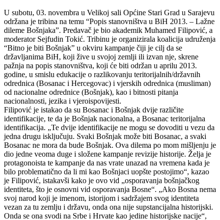
U subotu, 03. novembra u Velikoj sali Općine Stari Grad u Sarajevu
održana je tribina na temu “Popis stanovništva u BiH 2013. – Lažne
dileme Bošnjaka”. Predavač je bio akademik Muhamed Filipović, a
moderator Sejfudin Tokić. Tribinu je organizirala koalicija udruženja
“Bitno je biti Bošnjak” u okviru kampanje čiji je cilj da se
državljanima BiH, koji žive u svojoj zemlji ili izvan nje, skrene
pažnja na popis stanovništva, koji će biti održan u aprilu 2013.
godine, u smislu edukacije o razlikovanju teritorijalnih/državnih
odrednica (Bosanac i Hercegovac) i vjerskih odrednica (musliman)
od nacionalne odrednice (Bošnjak), kao i bitnosti pitanja
nacionalnosti, jezika i vjeroispovijesti.
Filipović je istakao da su Bosanac i Bošnjak dvije različite
identifikacije, te da je Bošnjak nacionalna, a Bosanac teritorijalna
identifikacija. „Te dvije identifikacije ne mogu se dovoditi u vezu da
jedna drugu isključuju. Svaki Bošnjak može biti Bosanac, a svaki
Bosanac ne mora da bude Bošnjak. Ova dilema po mom mišljenju je
dio jedne veoma duge i složene kampanje revizije historije. Želja je
protagonoista te kampanje da nas vrate unazad na vremena kada je
bilo problematično da li mi kao Bošnjaci uopšte postojimo“, kazao
je Filipović, istakavši kako je ovo vid „osporavanja bošnjačkog
identiteta, što je osnovni vid osporavanja Bosne“. „Ako Bosna nema
svoj narod koji je imenom, istorijom i sadržajem svog identiteta
vezan za tu zemlju i državu, onda ona nije supstancijalna historijski.
Onda se ona svodi na Srbe i Hrvate kao jedine historijske nacije“,