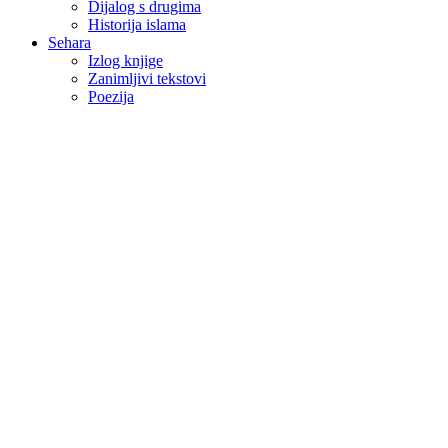
Dijalog s drugima
Historija islama
Sehara
Izlog knjige
Zanimljivi tekstovi
Poezija