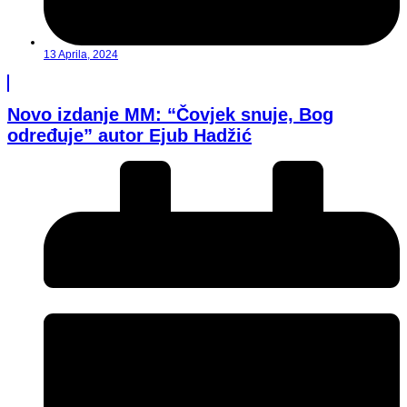
13 Aprila, 2024
Novo izdanje MM: “Čovjek snuje, Bog
određuje” autor Ejub Hadžić