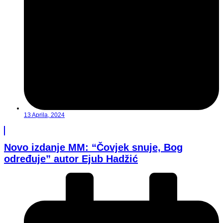
13 Aprila, 2024
Novo izdanje MM: “Čovjek snuje, Bog
određuje” autor Ejub Hadžić