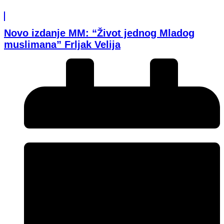
Novo izdanje MM: “Život jednog Mladog
muslimana” Frljak Velija