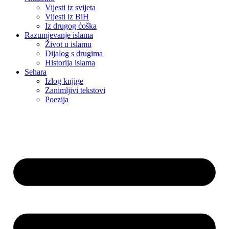
Vijesti iz svijeta
Vijesti iz BiH
Iz drugog ćoška
Razumjevanje islama
Život u islamu
Dijalog s drugima
Historija islama
Sehara
Izlog knjige
Zanimljivi tekstovi
Poezija