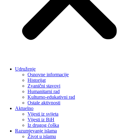
Udruženje
Osnovne informacije
Historijat
Zvanični stavovi
Humanitarni rad
Kulturno-edukativni rad
Ostale aktivnosti
Aktuelno
Vijesti iz svijeta
Vijesti iz BiH
Iz drugog ćoška
Razumjevanje islama
Život u islamu