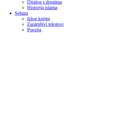
Dijalog s drugima
Historija islama
Sehara
Izlog knjige
Zanimljivi tekstovi
Poezija