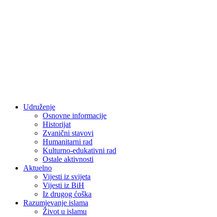
Udruženje
Osnovne informacije
Historijat
Zvanični stavovi
Humanitarni rad
Kulturno-edukativni rad
Ostale aktivnosti
Aktuelno
Vijesti iz svijeta
Vijesti iz BiH
Iz drugog ćoška
Razumjevanje islama
Život u islamu