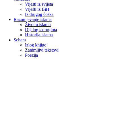
Vijesti iz svijeta
Vijesti iz BiH
Iz drugog ćoška
Razumjevanje islama
Život u islamu
Dijalog s drugima
Historija islama
Sehara
Izlog knjige
Zanimljivi tekstovi
Poezija