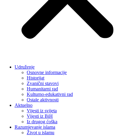
Udruženje
Osnovne informacije
Historijat
Zvanični stavovi
Humanitarni rad
Kulturno-edukativni rad
Ostale aktivnosti
Aktuelno
Vijesti iz svijeta
Vijesti iz BiH
Iz drugog ćoška
Razumjevanje islama
Život u islamu