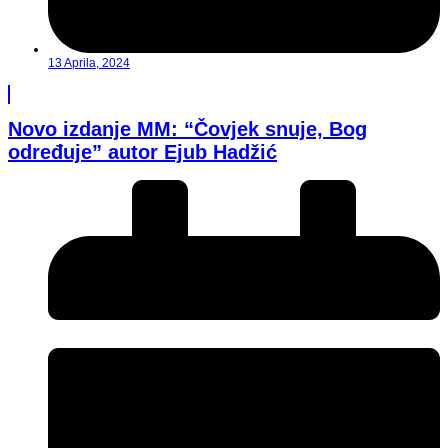
13 Aprila, 2024
Novo izdanje MM: “Čovjek snuje, Bog
određuje” autor Ejub Hadžić