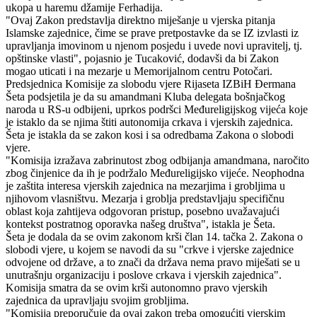
ukopa u haremu džamije Ferhadija.
"Ovaj Zakon predstavlja direktno miješanje u vjerska pitanja
Islamske zajednice, čime se prave pretpostavke da se IZ izvlasti iz
upravljanja imovinom u njenom posjedu i uvede novi upravitelj, tj.
opštinske vlasti", pojasnio je Tucaković, dodavši da bi Zakon
mogao uticati i na mezarje u Memorijalnom centru Potočari.
Predsjednica Komisije za slobodu vjere Rijaseta IZBiH Đermana
Šeta podsjetila je da su amandmani Kluba delegata bošnjačkog
naroda u RS-u odbijeni, uprkos podršci Međureligijskog vijeća koje
je istaklo da se njima štiti autonomija crkava i vjerskih zajednica.
Šeta je istakla da se zakon kosi i sa odredbama Zakona o slobodi
vjere.
"Komisija izražava zabrinutost zbog odbijanja amandmana, naročito
zbog činjenice da ih je podržalo Međureligijsko vijeće. Neophodna
je zaštita interesa vjerskih zajednica na mezarjima i grobljima u
njihovom vlasništvu. Mezarja i groblja predstavljaju specifičnu
oblast koja zahtijeva odgovoran pristup, posebno uvažavajući
kontekst postratnog oporavka našeg društva", istakla je Šeta.
Šeta je dodala da se ovim zakonom krši član 14. tačka 2. Zakona o
slobodi vjere, u kojem se navodi da su "crkve i vjerske zajednice
odvojene od države, a to znači da država nema pravo miješati se u
unutrašnju organizaciju i poslove crkava i vjerskih zajednica".
Komisija smatra da se ovim krši autonomno pravo vjerskih
zajednica da upravljaju svojim grobljima.
"Komisija preporučuje da ovaj zakon treba omogućiti vjerskim