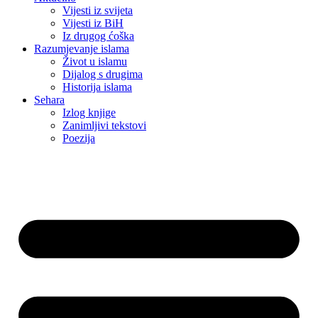
Vijesti iz svijeta
Vijesti iz BiH
Iz drugog ćoška
Razumjevanje islama
Život u islamu
Dijalog s drugima
Historija islama
Sehara
Izlog knjige
Zanimljivi tekstovi
Poezija