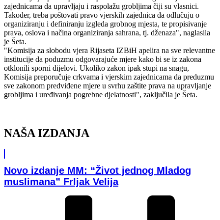
zajednicama da upravljaju i raspolažu grobljima čiji su vlasnici.
Također, treba poštovati pravo vjerskih zajednica da odlučuju o
organiziranju i definiranju izgleda grobnog mjesta, te propisivanje
prava, oslova i načina organiziranja sahrana, tj. dženaza", naglasila
je Šeta.
"Komisija za slobodu vjera Rijaseta IZBiH apelira na sve relevantne
institucije da poduzmu odgovarajuće mjere kako bi se iz zakona
otklonili sporni dijelovi. Ukoliko zakon ipak stupi na snagu,
Komisija preporučuje crkvama i vjerskim zajednicama da preduzmu
sve zakonom predviđene mjere u svrhu zaštite prava na upravljanje
grobljima i uređivanja pogrebne djelatnosti", zaključila je Šeta.
NAŠA IZDANJA
Novo izdanje MM: “Život jednog Mladog
muslimana” Frljak Velija