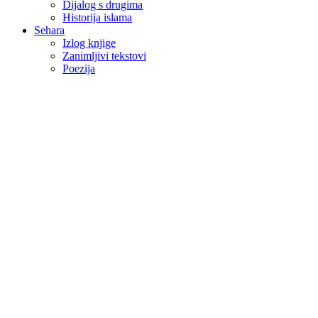
Dijalog s drugima
Historija islama
Sehara
Izlog knjige
Zanimljivi tekstovi
Poezija