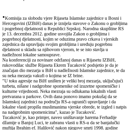
Komisija za slobodu vjere Rijaseta Islamske zajednice u Bosni i
Hercegovini (IZBiH) danas je iznijela stavove o Zakonu o grobljima
i pogrebnoj djelatnosti u Republici Srpskoj. Narodna skupštine RS
je 13. decembra 2012. godine usvojila Zakon o grobljima i
pogrebnoj djelatnosti, kojim se oduzima pravo crkava i vjerskih
zajednica da upravljaju svojim grobljima i uređuju pogrebnu
djelatnost u skladu sa njihovom vjerom, te se isto stavlja u
nadležnost lokalne samouprave.
Na konferenciji za novinare održanoj danas u Rijasetu IZBiH,
rukovodilac službe Rijaseta Ekrem Tucaković podsjetio je da je
značajan dio mezarja u BiH u nadležnosti Islamske zajednice, te da
su neka mezarja vakufi o kojima se IZ brine.
"U toku agresije na BiH uništen je veliki broj mezarja, uključujući
turbeta, nišane i nadgrobne spomenike od izuzetne spomeničke i
kulturne vrijednosti. Neka mezraja su odlukama lokalnih vlasti
pretvarana u parkove. Ovih dana ponovo imamo pokušaj da se
Islamskoj zajednici na području RS-a ograniči upravljanje i da
lokalne vlasti propišu muslimanima vjerske obrede, te izgled i natpis
na nadgrobnim spomenicima", kazao je Tucaković.
Tucaković je, kao primjer, naveo uništavanje harema Ferhadije
džamije u Banjoj Luci, te zabranu vlasti u RS-u da se banjalučki
muftija Ibrahim ef. Halilović nakon njegove smrti 1998. godine