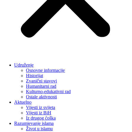
Udruženje
Osnovne informacije
Historijat
Zvanični stavovi
Humanitarni rad
Kulturno-edukativni rad
Ostale aktivnosti
Aktuelno
Vijesti iz svijeta
Vijesti iz BiH
Iz drugog ćoška
Razumjevanje islama
Život u islamu