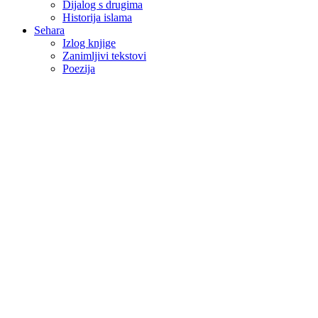
Dijalog s drugima
Historija islama
Sehara
Izlog knjige
Zanimljivi tekstovi
Poezija