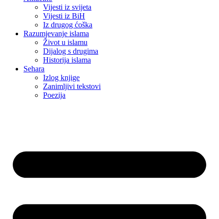
Vijesti iz svijeta
Vijesti iz BiH
Iz drugog ćoška
Razumjevanje islama
Život u islamu
Dijalog s drugima
Historija islama
Sehara
Izlog knjige
Zanimljivi tekstovi
Poezija