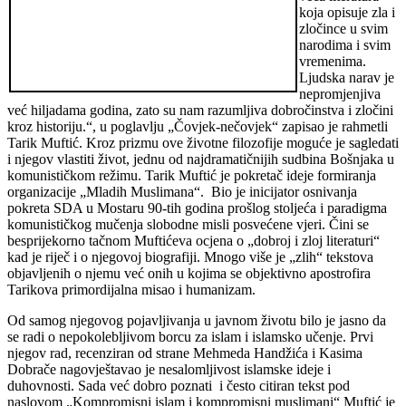
koja opisuje zla i
zločince u svim
narodima i svim
vremenima.
Ljudska narav je
nepromjenjiva
već hiljadama godina, zato su nam razumljiva dobročinstva i zločini
kroz historiju.“, u poglavlju „Čovjek-nečovjek“ zapisao je rahmetli
Tarik Muftić. Kroz prizmu ove životne filozofije moguće je sagledati
i njegov vlastiti život, jednu od najdramatičnijih sudbina Bošnjaka u
komunističkom režimu. Tarik Muftić je pokretač ideje formiranja
organizacije „Mladih Muslimana“. Bio je inicijator osnivanja
pokreta SDA u Mostaru 90-tih godina prošlog stoljeća i paradigma
komunističkog mučenja slobodne misli posvećene vjeri. Čini se
besprijekorno tačnom Muftićeva ocjena o „dobroj i zloj literaturi“
kad je riječ i o njegovoj biografiji. Mnogo više je „zlih“ tekstova
objavljenih o njemu već onih u kojima se objektivno apostrofira
Tarikova primordijalna misao i humanizam.
Od samog njegovog pojavljivanja u javnom životu bilo je jasno da
se radi o nepokolebljivom borcu za islam i islamsko učenje. Prvi
njegov rad, recenziran od strane Mehmeda Handžića i Kasima
Dobrače nagovještavao je nesalomljivost islamske ideje i
duhovnosti. Sada već dobro poznati i često citiran tekst pod
naslovom „Kompromisni islam i kompromisni muslimani“ Muftić je