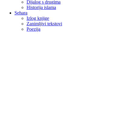
Dijalog s drugima
Historija islama
Sehara
Izlog knjige
Zanimljivi tekstovi
Poezija