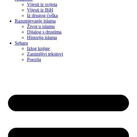
Vijesti iz svijeta
Vijesti iz BiH
Iz drugog ćoška
Razumjevanje islama
Život u islamu
Dijalog s drugima
Historija islama
Sehara
Izlog knjige
Zanimljivi tekstovi
Poezija