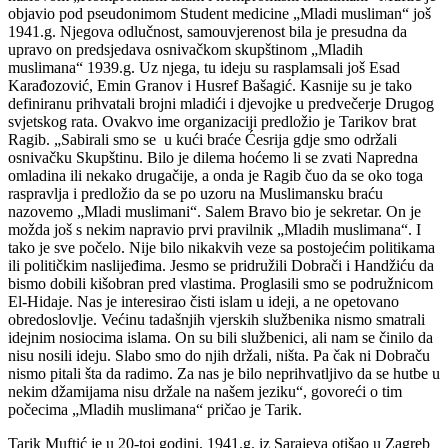
objavio pod pseudonimom Student medicine „Mladi musliman“ još
1941.g. Njegova odlučnost, samouvjerenost bila je presudna da
upravo on predsjedava osnivačkom skupštinom „Mladih
muslimana“ 1939.g. Uz njega, tu ideju su rasplamsali još Esad
Karađozović, Emin Granov i Husref Bašagić. Kasnije su je tako
definiranu prihvatali brojni mladići i djevojke u predvečerje Drugog
svjetskog rata. Ovakvo ime organizaciji predložio je Tarikov brat
Ragib. „Sabirali smo se u kući braće Ćesrija gdje smo održali
osnivačku Skupštinu. Bilo je dilema hoćemo li se zvati Napredna
omladina ili nekako drugačije, a onda je Ragib čuo da se oko toga
raspravlja i predložio da se po uzoru na Muslimansku braću
nazovemo „Mladi muslimani“. Salem Bravo bio je sekretar. On je
možda još s nekim napravio prvi pravilnik „Mladih muslimana“. I
tako je sve počelo. Nije bilo nikakvih veze sa postojećim politikama
ili političkim naslijeđima. Jesmo se pridružili Dobrači i Handžiću da
bismo dobili kišobran pred vlastima. Proglasili smo se podružnicom
El-Hidaje. Nas je interesirao čisti islam u ideji, a ne opetovano
obredoslovlje. Većinu tadašnjih vjerskih službenika nismo smatrali
idejnim nosiocima islama. On su bili službenici, ali nam se činilo da
nisu nosili ideju. Slabo smo do njih držali, ništa. Pa čak ni Dobraču
nismo pitali šta da radimo. Za nas je bilo neprihvatljivo da se hutbe u
nekim džamijama nisu držale na našem jeziku“, govoreći o tim
počecima „Mladih muslimana“ pričao je Tarik.
Tarik Muftić je u 20-toj godini, 1941.g. iz Sarajeva otišao u Zagreb