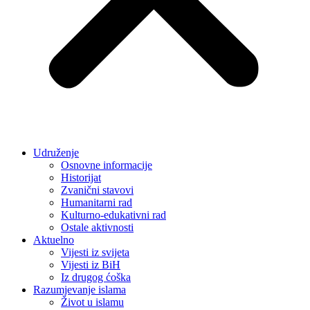
Udruženje
Osnovne informacije
Historijat
Zvanični stavovi
Humanitarni rad
Kulturno-edukativni rad
Ostale aktivnosti
Aktuelno
Vijesti iz svijeta
Vijesti iz BiH
Iz drugog ćoška
Razumjevanje islama
Život u islamu