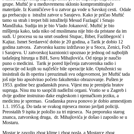
grupe. Muftić je u međuvremenu sklonio kompromitirajuće
materijale. Iz Kumičićeve 6 u zatvor ga vode u Savskoj cesti. Odale
ga prebacuju u istražni zatvor u Sarajevo. Kako je pričao Muftić
tamo su strah i trepet bili istražitelji Mesud Fazlagić i Smajo
Mandžuka. Sudija im je bio Vlado Jokanović. Muftić je bio
mišljenja kako, tada niko od muslimana nije htio da pristane da im
sudi. U procesu su na smrt osuđeni Stupac, Biber, Fazlibegović i
Kajtaz. Ismet Serdarević dobio je 20 godina, a Tarik je dobio 12
godina zatvora. Zatvorsku kaznu izdržavao je u Stocu, Zenici, Foči
i Sarajevu. U zatvorskoj kaznionici upoznao je jednog od najboljih
tadašnjeg hirurga u BiH, Savu Mihajlovića. Od njega je naučio
puno o medicini. Tarik je pored liječenja zatvorenika radio i
operacije od kojih su najčešće bile operacije kile. Optuženici su
insistirali da ih operira i preuzimali svu odgovornost, jer Muftić tada
još nije bio apsolvirao početo fakultetsko obrazovanje. Pušten je
1953. godine bez građanskih prava. Vijest mu je prenijela bratov
supruga. Nisu mu to saopćili nadležni organi. Vratio se u Zagreb i
dvije godine instruirao đake engleskom i njemačkom jeziku, a
medicinu je spremao. Građanska prava ponovo je dobio amnestijom
1.1. 1955.g. Do tada se svakog mjeseca morao javljati policiji.
Preostalih 9 ispita je položio za tri mjeseca. Na preporuku starog
znanca, zatvorskog druga, dr. Mihajlovića je došao i zaposlio se u
Mostaru.
Mostar je zavolio zbog klime i zbog posla, a Mostarce zbog