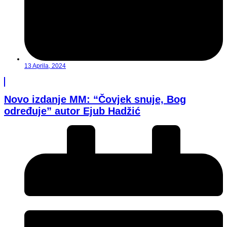
13 Aprila, 2024
Novo izdanje MM: “Čovjek snuje, Bog
određuje” autor Ejub Hadžić