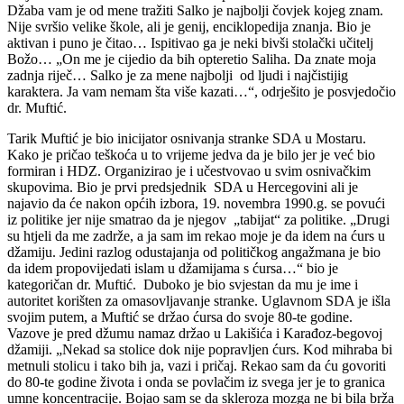
Džaba vam je od mene tražiti Salko je najbolji čovjek kojeg znam.
Nije svršio velike škole, ali je genij, enciklopedija znanja. Bio je
aktivan i puno je čitao… Ispitivao ga je neki bivši stolački učitelj
Božo… „On me je cijedio da bih opteretio Saliha. Da znate moja
zadnja riječ… Salko je za mene najbolji od ljudi i najčistijig
karaktera. Ja vam nemam šta više kazati…“, odrješito je posvjedočio
dr. Muftić.
Tarik Muftić je bio inicijator osnivanja stranke SDA u Mostaru.
Kako je pričao teškoća u to vrijeme jedva da je bilo jer je već bio
formiran i HDZ. Organizirao je i učestvovao u svim osnivačkim
skupovima. Bio je prvi predsjednik SDA u Hercegovini ali je
najavio da će nakon općih izbora, 19. novembra 1990.g. se povući
iz politike jer nije smatrao da je njegov „tabijat“ za politike. „Drugi
su htjeli da me zadrže, a ja sam im rekao moje je da idem na ćurs u
džamiju. Jedini razlog odustajanja od političkog angažmana je bio
da idem propovijedati islam u džamijama s ćursa…“ bio je
kategoričan dr. Muftić. Duboko je bio svjestan da mu je ime i
autoritet korišten za omasovljavanje stranke. Uglavnom SDA je išla
svojim putem, a Muftić se držao ćursa do svoje 80-te godine.
Vazove je pred džumu namaz držao u Lakišića i Karađoz-begovoj
džamiji. „Nekad sa stolice dok nije popravljen ćurs. Kod mihraba bi
metnuli stolicu i tako bih ja, vazi i pričaj. Rekao sam da ću govoriti
do 80-te godine života i onda se povlačim iz svega jer je to granica
umne koncentracije. Bojao sam se da skleroza mozga ne bi bila brža