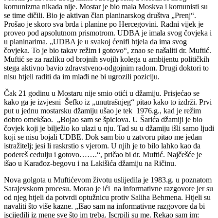
komunizma nikada nije. Mostar je bio mala Moskva i komunisti su
se time dičili. Bio je aktivan član planinarskog društva „Prenj“.
Prošao je skoro sva brda i planine po Hercegovini. Radni vijek je
proveo pod apsolutnom prismotrom. UDBA je imala svog čovjeka i
u planinarima. „UDBA je u svakoj ćenifi htjela da ima svog
čovjeka. To je bio takav režim i gotovo“, znao se našaliti dr. Muftić.
Muftić se za razliku od brojnih svojih kolega u ambijentu političkih
stega aktivno bavio zdravstveno-odgojnim radom. Drugi doktori to
nisu htjeli raditi da im mlađi ne bi ugrozili poziciju.
Čak 21 godinu u Mostaru nije smio otići u džamiju. Prisjećao se
kako ga je izvjesni Šefko iz „unutrašnjeg“ pitao kako to izdrži. Prvi
put u jednu mostarsku džamiju ušao je tek 1976.g., kad je režim
dobro omekšao. „Bojao sam se špiclova. U Šarića džamiji je bio
čovjek koji je bilježio ko ulazi u nju. Tad su u džamiju išli samo ljudi
koji se nisu bojali UDBE. Dok sam bio u zatvoru pitao me jedan
istražitelj; jesi li raskrstio s vjerom. U njih je to bilo lahko kao da
podereš cedulju i gotovo…….“, pričao bi dr. Muftić. Najčešće je
išao u Karađoz-begovu i na Lakišića džamiju na Ričinu.
Nova golgota u Muftićevom životu uslijedila je 1983.g. u poznatom
Sarajevskom procesu. Morao je ići na informativne razgovore jer su
od njeg htjeli da potvrdi optužnicu protiv Saliha Behmena. Htjeli su
navaliti što više kazne. „Išao sam na informativne razgovore da bi
iscijedili iz mene sve što im treba. Iscrpili su me. Rekao sam im: