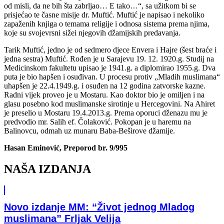
od misli, da ne bih šta zabrljao… E tako…“, sa užitkom bi se
prisjećao te časne misije dr. Muftić. Muftić je napisao i nekoliko
zapaženih knjiga o temama religije i odnosa sistema prema njima,
koje su svojevrsni sižei njegovih džamijskih predavanja.
Tarik Muftić, jedno je od sedmero djece Envera i Hajre (šest braće i
jedna sestra) Muftić. Rođen je u Sarajevu 19. 12. 1920.g. Studij na
Medicinskom fakultetu upisao je 1941.g. a diplomirao 1955.g. Dva
puta je bio hapšen i osuđivan. U procesu protiv „Mladih muslimana“
uhapšen je 22.4.1949.g. i osuđen na 12 godina zatvorske kazne.
Radni vijek proveo je u Mostaru. Kao doktor bio je omiljen i na
glasu posebno kod muslimanske sirotinje u Hercegovini. Na Ahiret
je preselio u Mostaru 19.4.2013.g. Prema oporuci dženazu mu je
predvodio mr. Salih ef. Čolaković. Pokopan je u haremu na
Balinovcu, odmah uz munaru Baba-Beširove džamije.
Hasan Eminović, Preporod br. 9/995
NAŠA IZDANJA
Novo izdanje MM: “Život jednog Mladog
muslimana” Frljak Velija