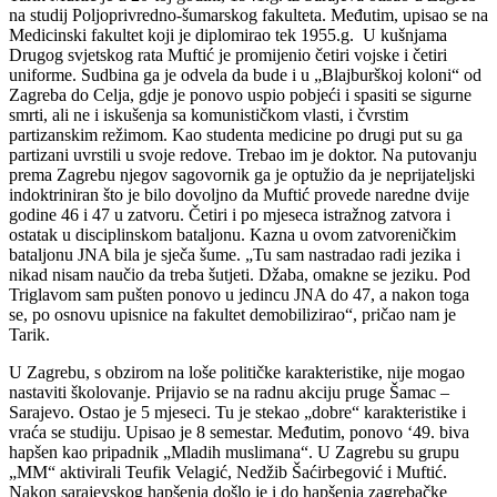
na studij Poljoprivredno-šumarskog fakulteta. Međutim, upisao se na
Medicinski fakultet koji je diplomirao tek 1955.g. U kušnjama
Drugog svjetskog rata Muftić je promijenio četiri vojske i četiri
uniforme. Sudbina ga je odvela da bude i u „Blajburškoj koloni“ od
Zagreba do Celja, gdje je ponovo uspio pobjeći i spasiti se sigurne
smrti, ali ne i iskušenja sa komunističkom vlasti, i čvrstim
partizanskim režimom. Kao studenta medicine po drugi put su ga
partizani uvrstili u svoje redove. Trebao im je doktor. Na putovanju
prema Zagrebu njegov sagovornik ga je optužio da je neprijateljski
indoktriniran što je bilo dovoljno da Muftić provede naredne dvije
godine 46 i 47 u zatvoru. Četiri i po mjeseca istražnog zatvora i
ostatak u disciplinskom bataljonu. Kazna u ovom zatvoreničkim
bataljonu JNA bila je sječa šume. „Tu sam nastradao radi jezika i
nikad nisam naučio da treba šutjeti. Džaba, omakne se jeziku. Pod
Triglavom sam pušten ponovo u jedincu JNA do 47, a nakon toga
se, po osnovu upisnice na fakultet demobilizirao“, pričao nam je
Tarik.
U Zagrebu, s obzirom na loše političke karakteristike, nije mogao
nastaviti školovanje. Prijavio se na radnu akciju pruge Šamac –
Sarajevo. Ostao je 5 mjeseci. Tu je stekao „dobre“ karakteristike i
vraća se studiju. Upisao je 8 semestar. Međutim, ponovo ‘49. biva
hapšen kao pripadnik „Mladih muslimana“. U Zagrebu su grupu
„MM“ aktivirali Teufik Velagić, Nedžib Šaćirbegović i Muftić.
Nakon sarajevskog hapšenja došlo je i do hapšenja zagrebačke