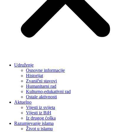
Udruženje
Osnovne informacije
Historijat
Zvanični stavovi
Humanitarni rad
Kulturno-edukativni rad
Ostale aktivnosti
Aktuelno
Vijesti iz svijeta
Vijesti iz BiH
Iz drugog ćoška
Razumjevanje islama
Život u islamu