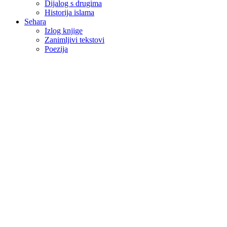
Dijalog s drugima
Historija islama
Sehara
Izlog knjige
Zanimljivi tekstovi
Poezija