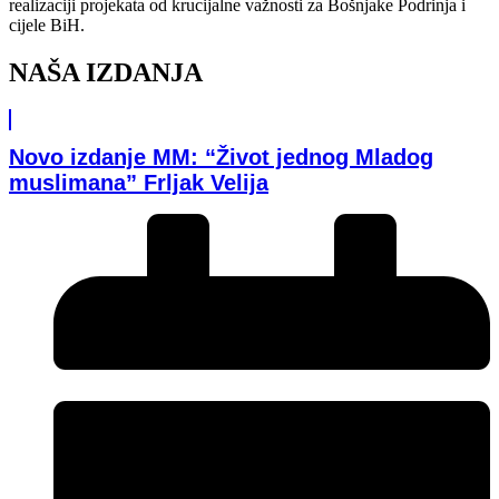
realizaciji projekata od krucijalne važnosti za Bošnjake Podrinja i
cijele BiH.
NAŠA IZDANJA
Novo izdanje MM: “Život jednog Mladog
muslimana” Frljak Velija