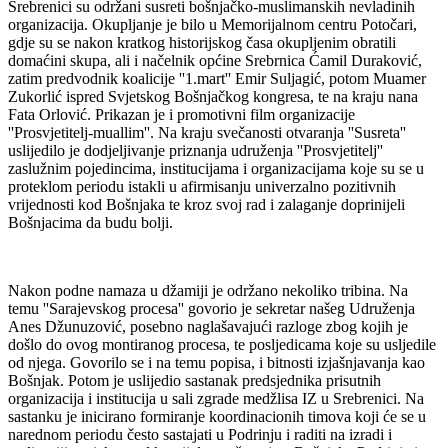
Srebrenici su održani susreti bošnjačko-muslimanskih nevladinih
organizacija. Okupljanje je bilo u Memorijalnom centru Potočari,
gdje su se nakon kratkog historijskog časa okupljenim obratili
domaćini skupa, ali i načelnik općine Srebrnica Ćamil Duraković,
zatim predvodnik koalicije ''1.mart'' Emir Suljagić, potom Muamer
Zukorlić ispred Svjetskog Bošnjačkog kongresa, te na kraju nana
Fata Orlović. Prikazan je i promotivni film organizacije
''Prosvjetitelj-muallim''. Na kraju svečanosti otvaranja ''Susreta''
uslijedilo je dodjeljivanje priznanja udruženja ''Prosvjetitelj''
zaslužnim pojedincima, institucijama i organizacijama koje su se u
proteklom periodu istakli u afirmisanju univerzalno pozitivnih
vrijednosti kod Bošnjaka te kroz svoj rad i zalaganje doprinijeli
Bošnjacima da budu bolji.
Nakon podne namaza u džamiji je održano nekoliko tribina. Na
temu ''Sarajevskog procesa'' govorio je sekretar našeg Udruženja
Anes Džunuzović, posebno naglašavajući razloge zbog kojih je
došlo do ovog montiranog procesa, te posljedicama koje su usljedile
od njega. Govorilo se i na temu popisa, i bitnosti izjašnjavanja kao
Bošnjak. Potom je uslijedio sastanak predsjednika prisutnih
organizacija i institucija u sali zgrade medžlisa IZ u Srebrenici. Na
sastanku je inicirano formiranje koordinacionih timova koji će se u
narednom periodu često sastajati u Podrinju i raditi na izradi i