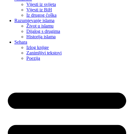
Vijesti iz svijeta
Vijesti iz BiH
Iz drugog ćoška
Razumjevanje islama
Život u islamu
Dijalog s drugima
Historija islama
Sehara
Izlog knjige
Zanimljivi tekstovi
Poezija