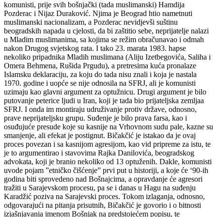
komunisti, prije svih bošnjački (tada muslimanski) Hamdija
Pozderac i Nijaz Duraković. Njima je Beograd htio nametnuti
muslimanski nacionalizam, a Pozderac nevidjevši suštinu
beogradskih napada u cjelosti, da bi zaštitio sebe, neprijatelje nalazi
u Mladim muslimanima, sa kojima se režim obračunavao i odmah
nakon Drugog svjetskog rata. I tako 23. marata 1983. hapse
nekoliko pripadnika Mladih muslimana (Aliju Izetbegovića, Saliha i
Omera Behmena, Rušida Prgudu), a pretresima kuća pronalaze
Islamsku deklaraciju, za koju do tada nisu znali i koja je nastala
1970. godine i uopće se nije odnosila na SFRJ, ali je komunisti
uzimaju kao glavni argument za optužnicu. Drugi argument je bilo
putovanje peterice ljudi u Iran, koji je tada bio prijateljska zemljaa
SFRJ. I onda im montiraju udruživanje protiv države, odnosno,
prave neprijateljsku grupu. Suđenje je bilo prava farsa, kao i
osuđujuće presude koje su kasnije na Vrhovnom sudu pale, kazne su
smanjenje, ali efekat je postignut. Bičakčić je istakao da je ovaj
proces povezan i sa kasnijom agresijom, kao vid pripreme za istu, te
je to argumentirao i stavovima Rajka Danilovića, beogradskog
advokata, koji je branio nekoliko od 13 optuženih. Dakle, komunisti
uvode pojam ”etničko čišćenje” prvi put u historiji, a koje će ‘90-ih
godina biti sprovedeno nad Bošnajcima, a opravdanje će agresori
tražiti u Sarajevskom procesu, pa se i danas u Hagu na suđenju
Karadžić poziva na Sarajevski proces. Tokom izlaganja, odnosno,
odgovarajući na pitanja prisutnih, Bičakčić je govorio i o bitnosti
izjašnjavanja imenom Bošnjak na predstojećem popisu, te