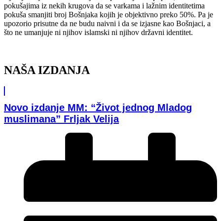
pokušajima iz nekih krugova da se varkama i lažnim identitetima
pokuša smanjiti broj Bošnjaka kojih je objektivno preko 50%. Pa je
upozorio prisutne da ne budu naivni i da se izjasne kao Bošnjaci, a
što ne umanjuje ni njihov islamski ni njihov državni identitet.
NAŠA IZDANJA
Novo izdanje MM: “Život jednog Mladog
muslimana” Frljak Velija