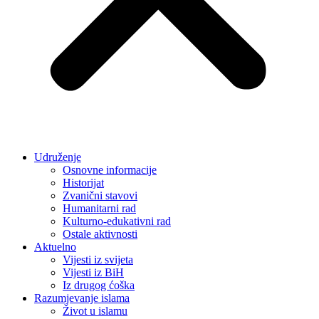
Udruženje
Osnovne informacije
Historijat
Zvanični stavovi
Humanitarni rad
Kulturno-edukativni rad
Ostale aktivnosti
Aktuelno
Vijesti iz svijeta
Vijesti iz BiH
Iz drugog ćoška
Razumjevanje islama
Život u islamu