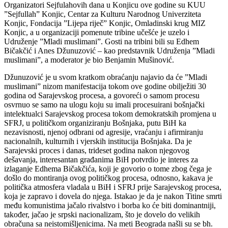
Organizatori Sejfulahovih dana u Konjicu ove godine su KUU
”Sejfullah” Konjic, Centar za Kulturu Narodnog Univerziteta
Konjic, Fondacija ”Lijepa riječ” Konjic, Omladinski krug MIZ
Konjic, a u organizaciji pomenute tribine učešće je uzelo i
Udruženje ”Mladi muslimani”. Gosti na tribini bili su Edhem
Bičakčić i Anes Džunuzović – kao predstavnik Udruženja ”Mladi
muslimani”, a moderator je bio Benjamin Mušinović.
Džunuzović je u svom kratkom obraćanju najavio da će ”Mladi
muslimani” nizom manifestacija tokom ove godine obilježiti 30
godina od Sarajevskog procesa, a govoreći o samom procesu
osvrnuo se samo na ulogu koju su imali procesuirani bošnjački
intelektualci Sarajevskog procesa tokom demokratskih promjena u
SFRJ, u političkom organiziranju Bošnjaka, putu BiH ka
nezavisnosti, njenoj odbrani od agresije, vraćanju i afirmiranju
nacionalnih, kulturnih i vjerskih institucija Bošnjaka. Da je
Sarajevski proces i danas, trideset godina nakon njegovog
dešavanja, interesantan građanima BiH potvrdio je interes za
izlaganje Edhema Bičakčića, koji je govorio o tome zbog čega je
došlo do montiranja ovog političkog procesa, odnosno, kakava je
politička atmosfera vladala u BiH i SFRJ prije Sarajevskog procesa,
koja je zapravo i dovela do njega. Istakao je da je nakon Titine smrti
među komunistima jačalo rivalstvo i borba ko će biti dominantniji,
također, jačao je srpski nacionalizam, što je dovelo do velikih
obračuna sa neistomišljenicima. Na meti Beograda našli su se bh.