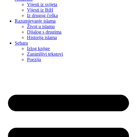
Vijesti iz svijeta
Vijesti iz BiH
Iz drugog ćoška
Razumjevanje islama
Život u islamu
Dijalog s drugima
Historija islama
Sehara
Izlog knjige
Zanimljivi tekstovi
Poezija