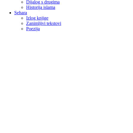
Dijalog s drugima
Historija islama
Sehara
Izlog knjige
Zanimljivi tekstovi
Poezija