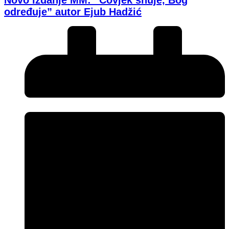
određuje” autor Ejub Hadžić