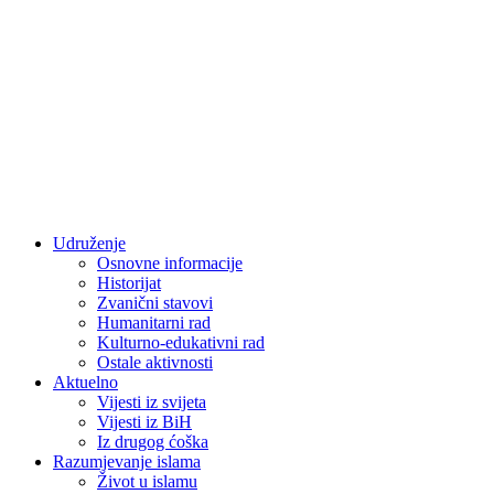
Udruženje
Osnovne informacije
Historijat
Zvanični stavovi
Humanitarni rad
Kulturno-edukativni rad
Ostale aktivnosti
Aktuelno
Vijesti iz svijeta
Vijesti iz BiH
Iz drugog ćoška
Razumjevanje islama
Život u islamu