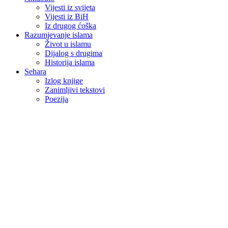
Vijesti iz svijeta
Vijesti iz BiH
Iz drugog ćoška
Razumjevanje islama
Život u islamu
Dijalog s drugima
Historija islama
Sehara
Izlog knjige
Zanimljivi tekstovi
Poezija