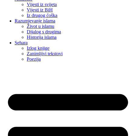
Vijesti iz svijeta
Vijesti iz BiH
Iz drugog ćoška
Razumjevanje islama
Život u islamu
Dijalog s drugima
Historija islama
Sehara
Izlog knjige
Zanimljivi tekstovi
Poezija