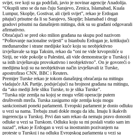
svijet, sve koji su ga podržali, javio je novinar agencije Anadolija.
“Okupili smo se da nas čuju Sarajevo, Zenica, Islamabad, Kuala
Lumpur, Skoplje, Gostivar, ali cijeli svijet”, rekao je Erdogan
pitajući prisutne da li su Sarajevo, Skoplje; Islamabad i drugi
gradovi prisutni na današnjem mitingu, dok su su građani odgovarali
afirmativno.
Obraćajući se pred oko milion građana na skupu pod nazivom
“Poštovanje nacionalne svijesti” u Istanbulu Erdogan je, kritikujući
međunarodne i strane medijske kuće koju su neobjektivno
izvještavale sa trga Taksim, rekao da “oni ne vide krvoproliće u
Siriji, ne vide pokolje u Palestini, ali vide demonstracije u Turskoj i
sa istih izvještavaju provokativno i neobjektivno”. On je govoreći o
medijima koji su na neobjektivan način izvještavali iz Turske,
apostrofirao CNN, BBC i Reuters.
Premijer Turske rekao je tokom današnjeg obraćanja na mitingu
vladajuće AK Partije, podsjećajući na brojnost građana na mitingu,
da “ako mediji žele sliku Turske, to je slika Turske”.
“Turska nije zemlja na kojoj se mogu vršiti operacije putem
društvenih mreža. Turska zasigurno nije zemlja koju mogu
sankcionisati poneki parlamenti. Evropski parlament je donio odluku
u vezi sa nama. Trebaju znati dokle mogu da idu. Imaju li ikakvih
ingerencija u Turskoj. Prvi dan sam rekao da nemaju pravo donositi
odluke u vezi sa Turskom. Odluku koju su mi poslali vratio sam im
nazad”, rekao je Erdogan u vezi sa inostranim pozivanjem na
proteste u Turskoj i na odluku Evropskog parlamenta u vezi sa