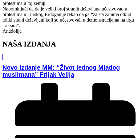
protestima u toj zemlji.
Napominjući da da je veliki broj stranih državljana učestvovao u
protestima u Turskoj, Erdogan je rekao da ga “zaista zanima otkud
toliki strani državljani koji su učestvovali u demonstracijama na trgu
Taksim”.
Anadolija
NAŠA IZDANJA
Novo izdanje MM: “Život jednog Mladog
muslimana” Frljak Velija