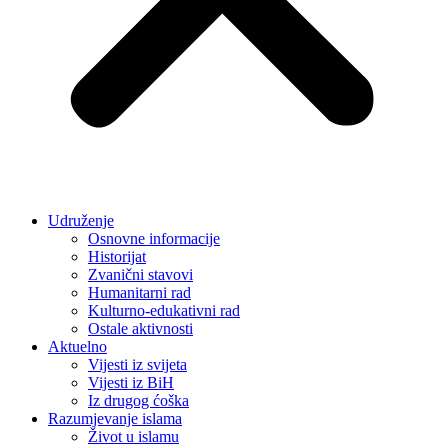
Udruženje
Osnovne informacije
Historijat
Zvanični stavovi
Humanitarni rad
Kulturno-edukativni rad
Ostale aktivnosti
Aktuelno
Vijesti iz svijeta
Vijesti iz BiH
Iz drugog ćoška
Razumjevanje islama
Život u islamu