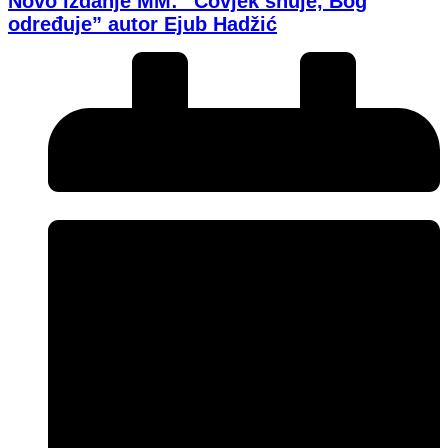
Novo izdanje MM: “Čovjek snuje, Bog
određuje” autor Ejub Hadžić