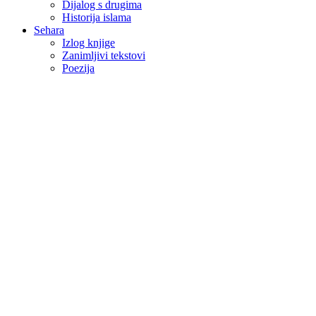
Dijalog s drugima
Historija islama
Sehara
Izlog knjige
Zanimljivi tekstovi
Poezija