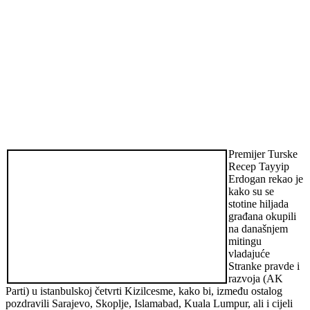
Premijer Turske
Recep Tayyip
Erdogan rekao je
kako su se
stotine hiljada
građana okupili
na današnjem
mitingu
vladajuće
Stranke pravde i
razvoja (AK
Parti) u istanbulskoj četvrti Kizilcesme, kako bi, između ostalog
pozdravili Sarajevo, Skoplje, Islamabad, Kuala Lumpur, ali i cijeli