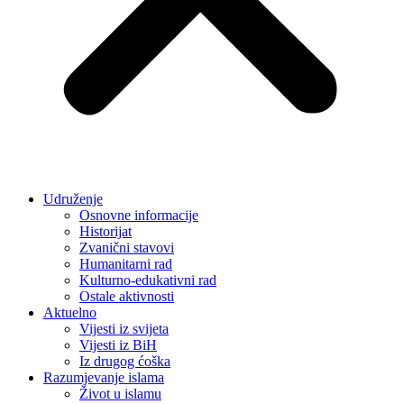
Udruženje
Osnovne informacije
Historijat
Zvanični stavovi
Humanitarni rad
Kulturno-edukativni rad
Ostale aktivnosti
Aktuelno
Vijesti iz svijeta
Vijesti iz BiH
Iz drugog ćoška
Razumjevanje islama
Život u islamu