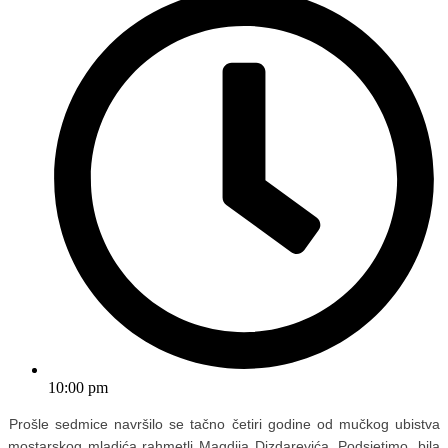
10:00 pm
Prošle sedmice navršilo se tačno četiri godine od mučkog ubistva
mostarskog mladića rahmetli Magdija Dizdarevića. Podsjetimo, bila