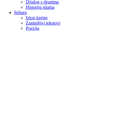
Dijalog s drugima
Historija islama
Sehara
Izlog knjige
Zanimljivi tekstovi
Poezija