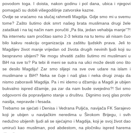
povodom toga. I doista, nakon godinu i pol dana, ubica i njegovi
pomagači su dobili višegodišnje zatvorske kazne.
Ovdje se vraćamo na slučaj rahmetli Magdija. Gdje smo mi u svemu
tome? Zašto šutimo dok smrt našeg brata muslimana drugi žele
zataškati i na taj način nam poručiti „Pa šta, jedan vehabija manje“?!
Na internetu sam pročitao samo 2-3 teksta na tu temu ali nisam čuo
bilo kakvu reakciju organizacija za zaštitu ljudskih prava. Jeli to
Magdijev život manje vrijedan od života drugih nevinih ljudi koji su
bespravno ubijeni? Ne mogu shvatiti zašto šutimo mi muslimani u
BiH na sve to? Pa tebi ili meni se sutra na ulici može desiti ono što
se desilo Magdiju! Zar smo slijepi na sve ove udare na islam i
muslimane u BiH? Neka se čuje i naš glas i neka drugi znaju da
nismo zaboravili Magdija. Pa i mi idemo u džamiju a Magdi je ubijen
bukvalno ispred džamije, pa zar da nam bude svejedno?! Svi smo
odgovorni da popravljamo stanje u društvu. Dignimo svoj glas protiv
nasilja, nepravde i fesada.
Trebamo se sjećati i Denisa i Vedrana Puljića, navijača FK Sarajevo
koji je ubijen u navijačkim neredima u Širokom Brijegu, i svih
nedužno ubijenih ljudi ali se sjećajmo i Magdija, koji je svoj život dao
umirući kao musliman, pod abdestom, na pločniku ispred harema