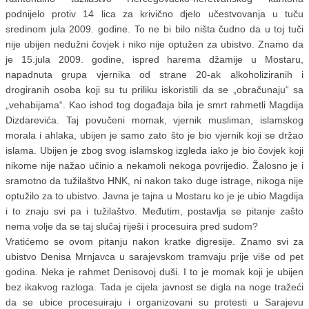
podnijelo protiv 14 lica za krivično djelo učestvovanja u tuču
sredinom jula 2009. godine.
To ne bi bilo ništa čudno da u toj tuči
nije ubijen nedužni čovjek i niko nije optužen za ubistvo. Znamo da
je 15.jula 2009. godine, ispred harema džamije u Mostaru,
napadnuta grupa vjernika od strane 20-ak alkoholiziranih i
drogiranih osoba koji su tu priliku iskoristili da se „obračunaju“ sa
„vehabijama“. Kao ishod tog događaja bila je smrt rahmetli Magdija
Dizdarevića. Taj povučeni momak, vjernik musliman, islamskog
morala i ahlaka, ubijen je samo zato što je bio vjernik koji se držao
islama. Ubijen je zbog svog islamskog izgleda iako je bio čovjek koji
nikome nije nažao učinio a nekamoli nekoga povrijedio. Žalosno je i
sramotno da tužilaštvo HNK, ni nakon tako duge istrage, nikoga nije
optužilo za to ubistvo. Javna je tajna u Mostaru ko je je ubio Magdija
i to znaju svi pa i tužilaštvo. Međutim, postavlja se pitanje zašto
nema volje da se taj slučaj riješi i procesuira pred sudom?
Vratićemo se ovom pitanju nakon kratke digresije. Znamo svi za
ubistvo Denisa Mrnjavca u sarajevskom tramvaju prije više od pet
godina. Neka je rahmet Denisovoj duši. I to je momak koji je ubijen
bez ikakvog razloga. Tada je cijela javnost se digla na noge tražeći
da se ubice procesuiraju i organizovani su protesti u Sarajevu