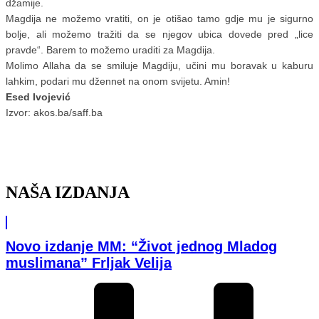
džamije.
Magdija ne možemo vratiti, on je otišao tamo gdje mu je sigurno
bolje, ali možemo tražiti da se njegov ubica dovede pred „lice
pravde“. Barem to možemo uraditi za Magdija.
Molimo Allaha da se smiluje Magdiju, učini mu boravak u kaburu
lahkim, podari mu džennet na onom svijetu. Amin!
Esed Ivojević
Izvor: akos.ba/saff.ba
NAŠA IZDANJA
Novo izdanje MM: “Život jednog Mladog
muslimana” Frljak Velija