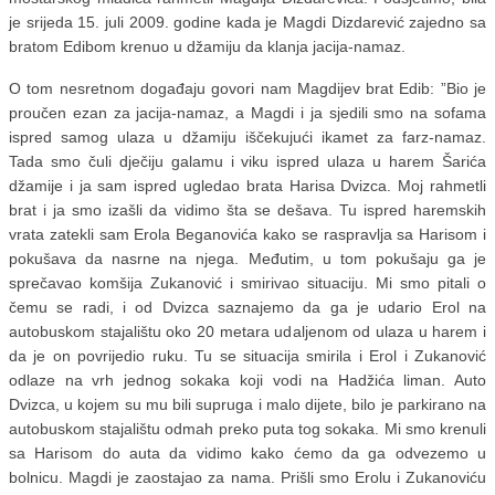
je srijeda 15. juli 2009. godine kada je Magdi Dizdarević zajedno sa
bratom Edibom krenuo u džamiju da klanja jacija-namaz.
O tom nesretnom događaju govori nam Magdijev brat Edib: ”Bio je
proučen ezan za jacija-namaz, a Magdi i ja sjedili smo na sofama
ispred samog ulaza u džamiju iščekujući ikamet za farz-namaz.
Tada smo čuli dječiju galamu i viku ispred ulaza u harem Šarića
džamije i ja sam ispred ugledao brata Harisa Dvizca.
Moj rahmetli
brat i ja smo izašli da vidimo šta se dešava. Tu ispred haremskih
vrata zatekli sam Erola Beganovića kako se raspravlja sa Harisom i
pokušava da nasrne na njega. Međutim, u tom pokušaju ga je
sprečavao komšija Zukanović i smirivao situaciju. Mi smo pitali o
čemu se radi, i od Dvizca saznajemo da ga je udario Erol na
autobuskom stajalištu oko 20 metara udaljenom od ulaza u harem i
da je on povrijedio ruku. Tu se situacija smirila i Erol i Zukanović
odlaze na vrh jednog sokaka koji vodi na Hadžića liman. Auto
Dvizca, u kojem su mu bili supruga i malo dijete, bilo je parkirano na
autobuskom stajalištu odmah preko puta tog sokaka. Mi smo krenuli
sa Harisom do auta da vidimo kako ćemo da ga odvezemo u
bolnicu. Magdi je zaostajao za nama. Prišli smo Erolu i Zukanoviću