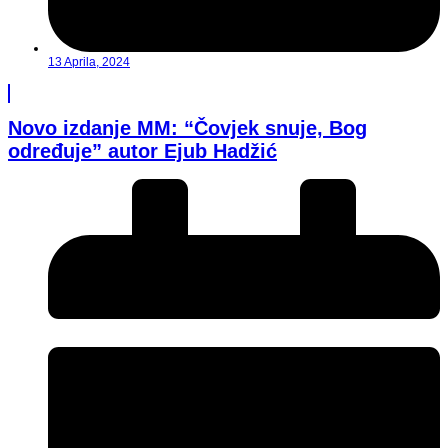
13 Aprila, 2024
Novo izdanje MM: “Čovjek snuje, Bog
određuje” autor Ejub Hadžić