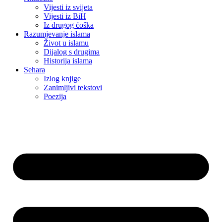
Vijesti iz svijeta
Vijesti iz BiH
Iz drugog ćoška
Razumjevanje islama
Život u islamu
Dijalog s drugima
Historija islama
Sehara
Izlog knjige
Zanimljivi tekstovi
Poezija