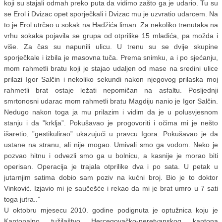
koji su stajali odmah preko puta da vidimo zašto ga je udario. Tu su
se Erol i Dvizac opet sporječkali i Dvizac mu je uzvratio udarcem.
Na
to je Erol utrčao u sokak na Hadžića liman. Za nekoliko trenutaka na
vrhu sokaka pojavila se grupa od otprilike 15 mladića, pa možda i
više. Za čas su napunili ulicu. U trenu su se dvije skupine
sporječkale i izbila je masovna tuča. Prema snimku, a i po sjećanju,
mom rahmetli bratu koji je stajao udaljen od mase na sredini ulice
prilazi Igor Salčin i nekoliko sekundi nakon njegovog prilaska moj
rahmetli brat ostaje ležati nepomičan na asfaltu. Posljednji
smrtonosni udarac mom rahmetli bratu Magdiju nanio je Igor Salčin.
Nedugo nakon toga ja mu prilazim i vidim da je u polusvjesnom
stanju i da ”krklja”. Pokušavao je progovoriti i očima mi je nešto
išaretio, ”gestikulirao” ukazujući u pravcu Igora. Pokušavao je da
ustane na stranu, ali nije mogao. Umivali smo ga vodom. Neko je
pozvao hitnu i odvezli smo ga u bolnicu, a kasnije je morao biti
operisan. Operacija je trajala otprilike dva i po sata. U petak u
jutarnjim satima dobio sam poziv na kućni broj. Bio je to doktor
Vinković. Izjavio mi je saučešće i rekao da mi je brat umro u 7 sati
toga jutra..”
U oktobru mjesecu 2010. godine podignuta je optužnica koju je
Kantonalno tužilaštvo Hercegovačko-neretvanskog kantona