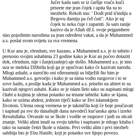
Jućer kada sam se iz ćaršije vraćo kući
prisrete me jean ćojek i upita šta su to
mezhebi. Rekoh mu: ’ Dođi prid ićindiju u
Begovu đamiju pa ćeš ćuti”. Ako je taj
ćojek tu neka ćuje i zapamti. Ja sam ranije
kazivo da je Allah dž.š. svoje pejgambere
slao pojedinim narodima za jean određeni vakat, a da je Muhammed
a.s. poslat svom svijetu za sva vremena.
U Kur anu je, efendum, sve kazano, a Muhammed a.s. je to tabirio i
prenosio svojim ashabima 23 godine kako je Kur an poćeo dolaziti
dok, efendum, nije i žanje(zadnje) aje došlo. Muhammed a.s. je imo
uza se meleka Džibrila koji ga je upućivao kako će kazivati narodu.
Mlogi ashabi, a naroćito oni oštroumniji su bilježili što him je
Muhammed a.s. govorijo i kako je sa nima vodio razgovor i to se
zove hadis, a poslije kada je Muhammed a.s. priselio na ahiret to su
kazivali njegovi ashabi. Kako se je islam širio tako su napisani mlogi
ćitabi u kojima je ulema potanko na tenane tabirila: kako se kjana,
kako se uzima abdest, jednom riječi kako se živi islamskijem
životom. Ulema onog vremena se je takmičila koji će boje poučavati
i napisati pa sve do današnjih dana navodeći kur'anska ajeta i izreke
Resulullaha. Otvarale su se škole i vodile se rasprave i judi su sticali
znanje. Veliki alimi imali su svoju talebu i napisano je mlogo kitaba i
tako su nastale četiri škole u islamu. Prvi veliki alim i prvi mezheb
sahibija bio je Ebu Hanife, koji je potanko sve lijepo povezo.