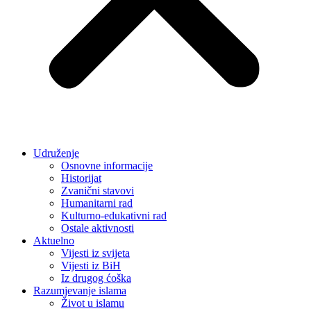
Udruženje
Osnovne informacije
Historijat
Zvanični stavovi
Humanitarni rad
Kulturno-edukativni rad
Ostale aktivnosti
Aktuelno
Vijesti iz svijeta
Vijesti iz BiH
Iz drugog ćoška
Razumjevanje islama
Život u islamu