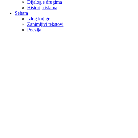
Dijalog s drugima
Historija islama
Sehara
Izlog knjige
Zanimljivi tekstovi
Poezija