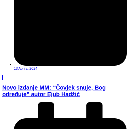
13 Aprila, 2024
Novo izdanje MM: “Čovjek snuje, Bog
određuje” autor Ejub Hadžić