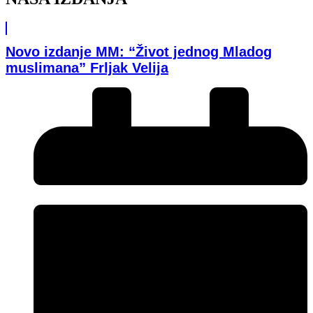
Novo izdanje MM: “Život jednog Mladog
muslimana” Frljak Velija