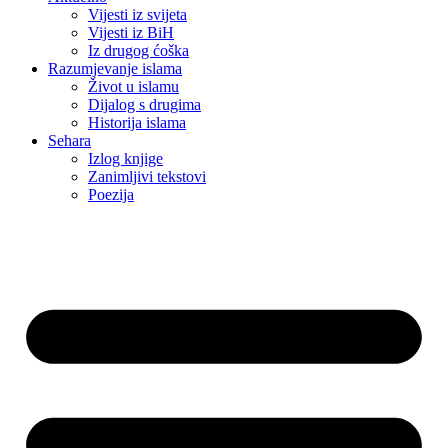
Vijesti iz svijeta
Vijesti iz BiH
Iz drugog ćoška
Razumjevanje islama
Život u islamu
Dijalog s drugima
Historija islama
Sehara
Izlog knjige
Zanimljivi tekstovi
Poezija