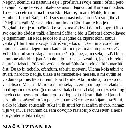
Negovi učenici su nastavili daje i proširivali svoje misli i oštrili pero
davajući svoje fetve, a nikako se nisu udajavali od Kur ana i hadisa.
Ta velika četiri imama bili su Ebu Hanife, Imami Malik, Imami
Hanbel i Imami Šafija. Oni su samo nastavljali ono što su njihovi
ućiteji kazivali. Mesela, efendum Imam Ebu Hanife bio je u
Bagdadu i on je tumačio kako se uzima abdest i da treba oprati lipo
sve ono što abdest traži, a Imami Šafija je bio u Egiptu i dozvoljavao
je tejemmum, ali kada je došao u Bagdad da zijaret učini kabur
velikog Ebu Hanife svojem društvu je kazo: ”Ovdi ima vode i ne
more se uzimati tejemmum kao u onim mjestima đi nejma vode”.
Veliki imami su se slagali u onome što je farz, a, mesela, razišli bi se
u onome ako bi hajvanče palo u bunar pa se izvadilo, jedan bi reko
da treba izbaciti 20 kofa vode, a drugi 30kofa vode da bi bunar bio
ćist. Dugo bi trebalo, efendum, tabiriti te stvari. Ulema koja tabiri te
stvari, naročito kadije, ulaze u te mezhebske mesele, a mi ovdin se
vladamo po mezhebu Imami Ebu Hanife. Ako bi slučajno neko od
vas otišo u Misir ili Maroko ili, mesela, u zemlju u kojoj se vladaju
po drugom mezhebu (jerbo su svi hak) i ti se vladaj po mezhebu tog
mevlećeta, nemoj odudarati od ostalog svita. Resulullah je kjano i
vezanih i spuštenih ruku pa ako imam veže ruke na kijamu veži i ti,
a ako je kjano spustanih ruku i ti ih sputi jer si zanjim nijetio, namaz
ti je vajan. Ja računam da sam dovojno rastabirijo ovu stvar, a neka
druga ulema tabiri daje.
NAŠA IZDANJA