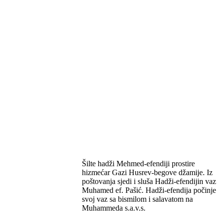
Šilte hadži Mehmed-efendiji prostire
hizmećar Gazi Husrev-begove džamije. Iz
poštovanja sjedi i sluša Hadži-efendijin vaz
Muhamed ef. Pašić. Hadži-efendija počinje
svoj vaz sa bismilom i salavatom na
Muhammeda s.a.v.s.