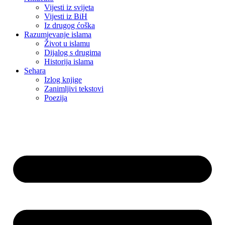
Vijesti iz svijeta
Vijesti iz BiH
Iz drugog ćoška
Razumjevanje islama
Život u islamu
Dijalog s drugima
Historija islama
Sehara
Izlog knjige
Zanimljivi tekstovi
Poezija