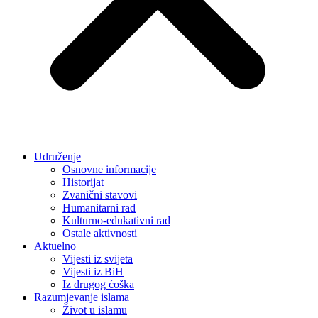
Udruženje
Osnovne informacije
Historijat
Zvanični stavovi
Humanitarni rad
Kulturno-edukativni rad
Ostale aktivnosti
Aktuelno
Vijesti iz svijeta
Vijesti iz BiH
Iz drugog ćoška
Razumjevanje islama
Život u islamu