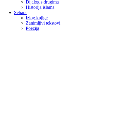
Dijalog s drugima
Historija islama
Sehara
Izlog knjige
Zanimljivi tekstovi
Poezija