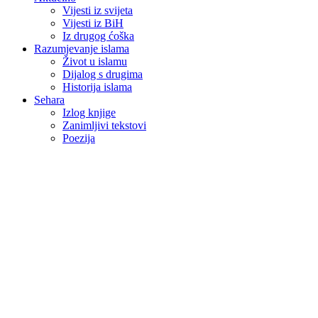
Vijesti iz svijeta
Vijesti iz BiH
Iz drugog ćoška
Razumjevanje islama
Život u islamu
Dijalog s drugima
Historija islama
Sehara
Izlog knjige
Zanimljivi tekstovi
Poezija