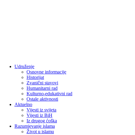
Udruženje
Osnovne informacije
Historijat
Zvanični stavovi
Humanitarni rad
Kulturno-edukativni rad
Ostale aktivnosti
Aktuelno
Vijesti iz svijeta
Vijesti iz BiH
Iz drugog ćoška
Razumjevanje islama
Život u islamu