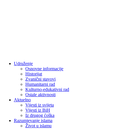
Udruženje
Osnovne informacije
Historijat
Zvanični stavovi
Humanitarni rad
Kulturno-edukativni rad
Ostale aktivnosti
Aktuelno
Vijesti iz svijeta
Vijesti iz BiH
Iz drugog ćoška
Razumjevanje islama
Život u islamu