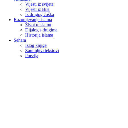
Vijesti iz svijeta
Vijesti iz BiH
Iz drugog ćoška
Razumjevanje islama
Život u islamu
Dijalog s drugima
Historija islama
Sehara
Izlog knjige
Zanimljivi tekstovi
Poezija