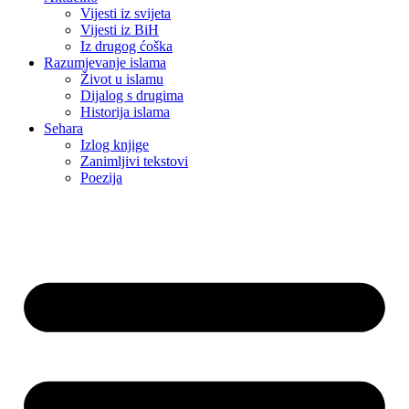
Vijesti iz svijeta
Vijesti iz BiH
Iz drugog ćoška
Razumjevanje islama
Život u islamu
Dijalog s drugima
Historija islama
Sehara
Izlog knjige
Zanimljivi tekstovi
Poezija