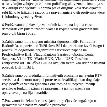
na stav kojim zahtjevaju zabranu političkog aktivizma licima koja se
deklariraju kao vjernici. Zabrana prava drugima koja dozvoljavaju
sebi lično je fašizam i razotkriva prave namjere ovih protivnika vjere
i slobodnog vjerskog života.
4.Podržavamo održavanje vanrednih izbora, na kojima će se
demokratskim putem izabrati vlast i u kojima svaki građanin ima
pravo biti biran i birati.
5.Zahtjevamo hitnu smjenu ministra sigurnosti BiH Fahrudina
Radončića, te pozivamo Tužilaštvo BiH da prioritetno izvrši istagu i
procesuira odgovorne organizatore i izvršioce napada na
Predsjedništvo BiH, Vladu Kantona Sarajevo, Općinu Centar
Sarajevo, Vladu TK, Vladu HNK, Vladu USK. Posebno
zahtjevamo od Tužilaštva BiH da ovaj čin tretira kao udar na ustavni
poredak BiH i FBiH.
6.Zahtjevamo od urednika informativnih programa na javnim RTV
servisima da demonstracije i proteste ne kvalifikuju kao događaje
koje podržava većina građana s obzirom da su pojedini mediji
uveliko u funkciji režiranja i pripremanja javnog mjenja na
opravdavanje nasilja i anarhije.
7.Pozivamo intelektualce da se javnom rječju više angažiraju u
rješavanju svih naših zajedničkih problema.