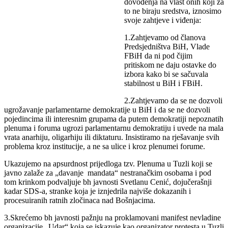
dovođenja na vlast onih koji za
to ne biraju sredstva, iznosimo
svoje zahtjeve i viđenja:
1.Zahtjevamo od članova
Predsjedništva BiH, Vlade
FBiH da ni pod čijim
pritiskom ne daju ostavke do
izbora kako bi se sačuvala
stabilnost u BiH i FBiH.
2.Zahtjevamo da se ne dozvoli
ugrožavanje parlamentarne demokratije u BiH i da se ne dozvoli
pojedincima ili interesnim grupama da putem demokratiji nepoznatih
plenuma i foruma ugrozi parlamentarnu demokratiju i uvede na mala
vrata anarhiju, oligarhiju ili diktaturu. Insistiramo na rješavanje svih
problema kroz institucije, a ne sa ulice i kroz plenumei forume.
Ukazujemo na apsurdnost prijedloga tzv. Plenuma u Tuzli koji se
javno zalaže za „davanje mandata“ nestranačkim osobama i pod
tom krinkom podvaljuje bh javnosti Svetlanu Cenić, dojučerašnji
kadar SDS-a, stranke koja je iznjedrila najviše dokazanih i
procesuiranih ratnih zločinaca nad Bošnjacima.
3.Skrećemo bh javnosti pažnju na proklamovani manifest nevladine
organizacije „Udar“ koja se iskazuje kao organizator protesta u Tuzli