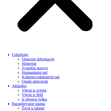
Udruženje
Osnovne informacije
Historijat
Zvanični stavovi
Humanitarni rad
Kulturno-edukativni rad
Ostale aktivnosti
Aktuelno
Vijesti iz svijeta
Vijesti iz BiH
Iz drugog ćoška
Razumjevanje islama
Život u islamu