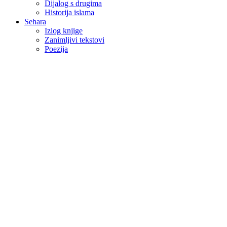
Dijalog s drugima
Historija islama
Sehara
Izlog knjige
Zanimljivi tekstovi
Poezija