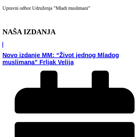
Upravni odbor Udruženja ”Mladi muslimani”
NAŠA IZDANJA
Novo izdanje MM: “Život jednog Mladog
muslimana” Frljak Velija