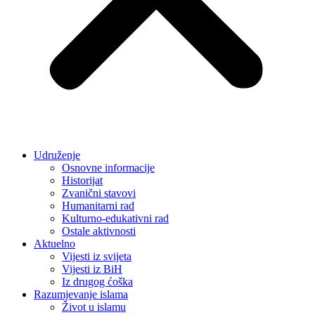
Udruženje
Osnovne informacije
Historijat
Zvanični stavovi
Humanitarni rad
Kulturno-edukativni rad
Ostale aktivnosti
Aktuelno
Vijesti iz svijeta
Vijesti iz BiH
Iz drugog ćoška
Razumjevanje islama
Život u islamu