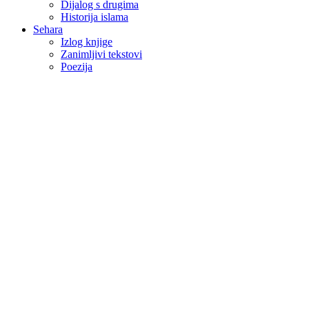
Dijalog s drugima
Historija islama
Sehara
Izlog knjige
Zanimljivi tekstovi
Poezija