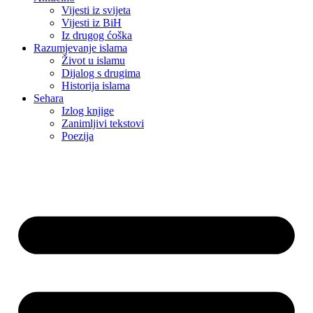
Vijesti iz svijeta
Vijesti iz BiH
Iz drugog ćoška
Razumjevanje islama
Život u islamu
Dijalog s drugima
Historija islama
Sehara
Izlog knjige
Zanimljivi tekstovi
Poezija