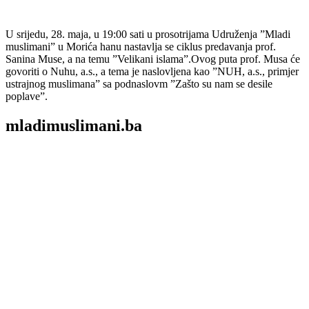
U srijedu, 28. maja, u 19:00 sati u prosotrijama Udruženja ”Mladi
muslimani” u Morića hanu nastavlja se ciklus predavanja prof.
Sanina Muse, a na temu ”Velikani islama”.Ovog puta prof. Musa će
govoriti o Nuhu, a.s., a tema je naslovljena kao ”NUH, a.s., primjer
ustrajnog muslimana” sa podnaslovm ”Zašto su nam se desile
poplave”.
mladimuslimani.ba