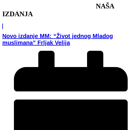
NAŠA
IZDANJA
Novo izdanje MM: “Život jednog Mladog
muslimana” Frljak Velija