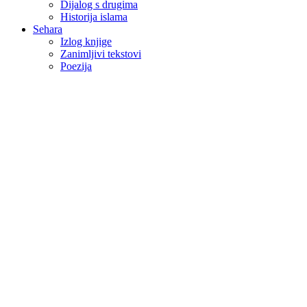
Dijalog s drugima
Historija islama
Sehara
Izlog knjige
Zanimljivi tekstovi
Poezija