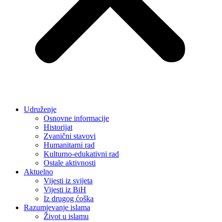
Udruženje
Osnovne informacije
Historijat
Zvanični stavovi
Humanitarni rad
Kulturno-edukativni rad
Ostale aktivnosti
Aktuelno
Vijesti iz svijeta
Vijesti iz BiH
Iz drugog ćoška
Razumjevanje islama
Život u islamu