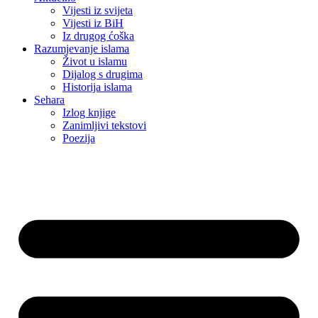
Vijesti iz svijeta
Vijesti iz BiH
Iz drugog ćoška
Razumjevanje islama
Život u islamu
Dijalog s drugima
Historija islama
Sehara
Izlog knjige
Zanimljivi tekstovi
Poezija