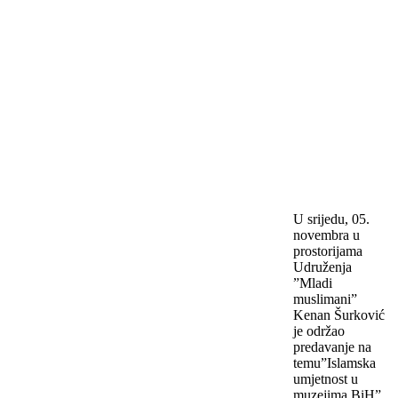
U srijedu, 05.
novembra u
prostorijama
Udruženja
”Mladi
muslimani”
Kenan Šurković
je održao
predavanje na
temu”Islamska
umjetnost u
muzejima BiH”.