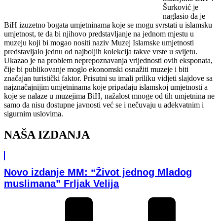
Šurković je
naglasio da je
BiH izuzetno bogata umjetninama koje se mogu svrstati u islamsku
umjetnost, te da bi njihovo predstavljanje na jednom mjestu u
muzeju koji bi mogao nositi naziv Muzej Islamske umjetnosti
predstavljalo jednu od najboljih kolekcija takve vrste u svijetu.
Ukazao je na problem neprepoznavanja vrijednosti ovih eksponata,
čije bi publikovanje moglo ekonomski osnažiti muzeje i biti
značajan turistički faktor. Prisutni su imali priliku vidjeti slajdove sa
najznačajnijim umjetninama koje pripadaju islamskoj umjetnosti a
koje se nalaze u muzejima BiH, nažalost mnoge od tih umjetnina ne
samo da nisu dostupne javnosti već se i nečuvaju u adekvatnim i
sigurnim uslovima.
NAŠA IZDANJA
Novo izdanje MM: “Život jednog Mladog
muslimana” Frljak Velija