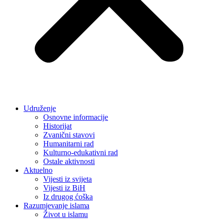
Udruženje
Osnovne informacije
Historijat
Zvanični stavovi
Humanitarni rad
Kulturno-edukativni rad
Ostale aktivnosti
Aktuelno
Vijesti iz svijeta
Vijesti iz BiH
Iz drugog ćoška
Razumjevanje islama
Život u islamu