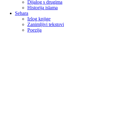
Dijalog s drugima
Historija islama
Sehara
Izlog knjige
Zanimljivi tekstovi
Poezija