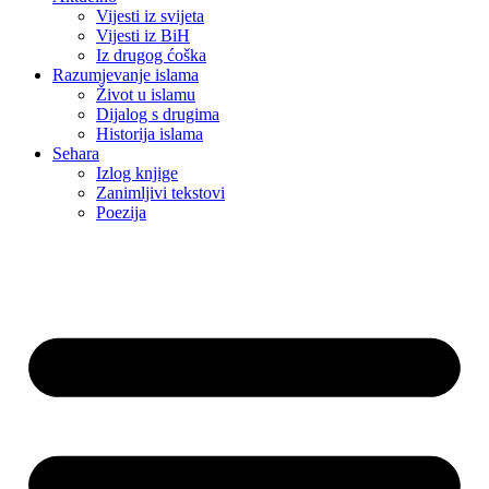
Vijesti iz svijeta
Vijesti iz BiH
Iz drugog ćoška
Razumjevanje islama
Život u islamu
Dijalog s drugima
Historija islama
Sehara
Izlog knjige
Zanimljivi tekstovi
Poezija