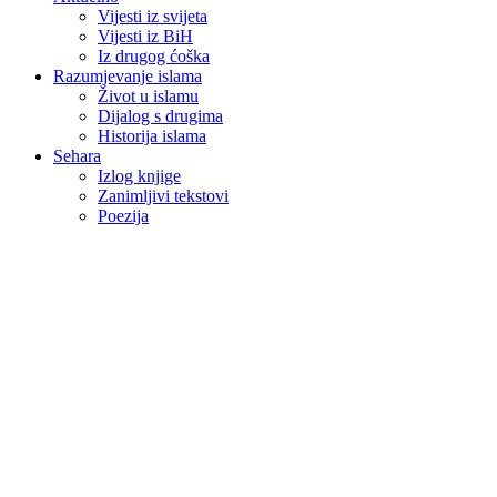
Vijesti iz svijeta
Vijesti iz BiH
Iz drugog ćoška
Razumjevanje islama
Život u islamu
Dijalog s drugima
Historija islama
Sehara
Izlog knjige
Zanimljivi tekstovi
Poezija