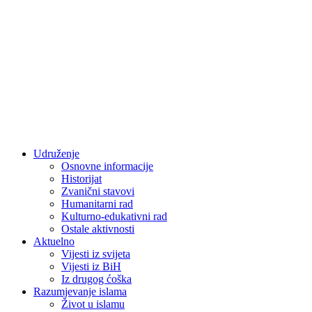
Udruženje
Osnovne informacije
Historijat
Zvanični stavovi
Humanitarni rad
Kulturno-edukativni rad
Ostale aktivnosti
Aktuelno
Vijesti iz svijeta
Vijesti iz BiH
Iz drugog ćoška
Razumjevanje islama
Život u islamu