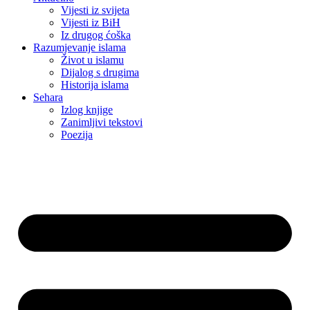
Vijesti iz svijeta
Vijesti iz BiH
Iz drugog ćoška
Razumjevanje islama
Život u islamu
Dijalog s drugima
Historija islama
Sehara
Izlog knjige
Zanimljivi tekstovi
Poezija