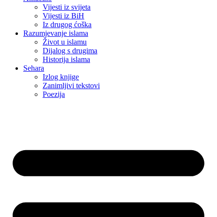
Vijesti iz svijeta
Vijesti iz BiH
Iz drugog ćoška
Razumjevanje islama
Život u islamu
Dijalog s drugima
Historija islama
Sehara
Izlog knjige
Zanimljivi tekstovi
Poezija