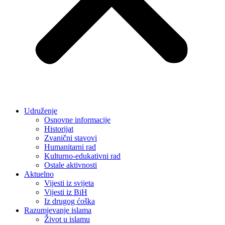
Udruženje
Osnovne informacije
Historijat
Zvanični stavovi
Humanitarni rad
Kulturno-edukativni rad
Ostale aktivnosti
Aktuelno
Vijesti iz svijeta
Vijesti iz BiH
Iz drugog ćoška
Razumjevanje islama
Život u islamu