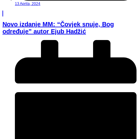
13 Aprila, 2024
Novo izdanje MM: “Čovjek snuje, Bog
određuje” autor Ejub Hadžić