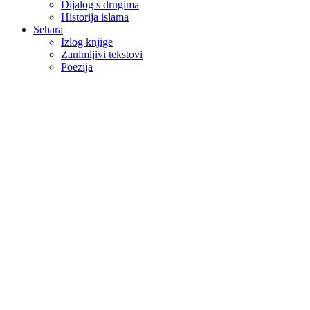
Dijalog s drugima
Historija islama
Sehara
Izlog knjige
Zanimljivi tekstovi
Poezija