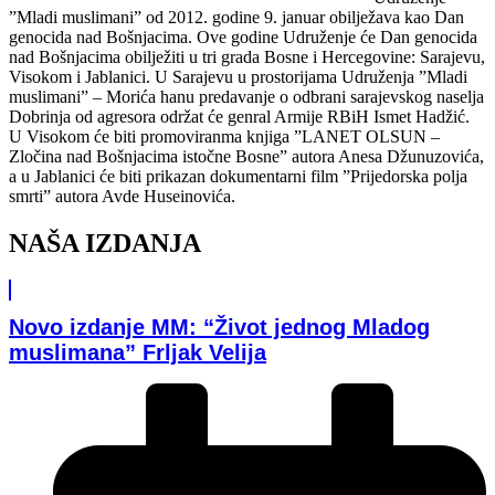
”Mladi muslimani” od 2012. godine 9. januar obilježava kao Dan
genocida nad Bošnjacima. Ove godine Udruženje će Dan genocida
nad Bošnjacima obilježiti u tri grada Bosne i Hercegovine: Sarajevu,
Visokom i Jablanici. U Sarajevu u prostorijama Udruženja ”Mladi
muslimani” – Morića hanu predavanje o odbrani sarajevskog naselja
Dobrinja od agresora održat će genral Armije RBiH Ismet Hadžić.
U Visokom će biti promoviranma knjiga ”LANET OLSUN –
Zločina nad Bošnjacima istočne Bosne” autora Anesa Džunuzovića,
a u Jablanici će biti prikazan dokumentarni film ”Prijedorska polja
smrti” autora Avde Huseinovića.
NAŠA IZDANJA
Novo izdanje MM: “Život jednog Mladog
muslimana” Frljak Velija