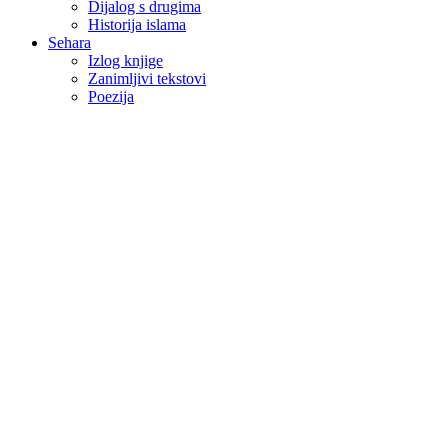
Dijalog s drugima
Historija islama
Sehara
Izlog knjige
Zanimljivi tekstovi
Poezija