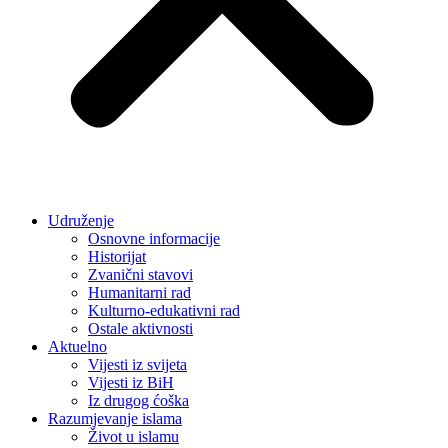
Udruženje
Osnovne informacije
Historijat
Zvanični stavovi
Humanitarni rad
Kulturno-edukativni rad
Ostale aktivnosti
Aktuelno
Vijesti iz svijeta
Vijesti iz BiH
Iz drugog ćoška
Razumjevanje islama
Život u islamu