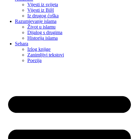
Vijesti iz svijeta
Vijesti iz BiH
Iz drugog ćoška
Razumjevanje islama
Život u islamu
Dijalog s drugima
Historija islama
Sehara
Izlog knjige
Zanimljivi tekstovi
Poezija