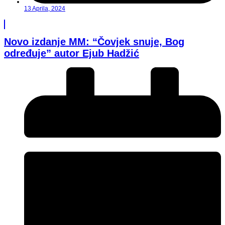
13 Aprila, 2024
Novo izdanje MM: “Čovjek snuje, Bog
određuje” autor Ejub Hadžić