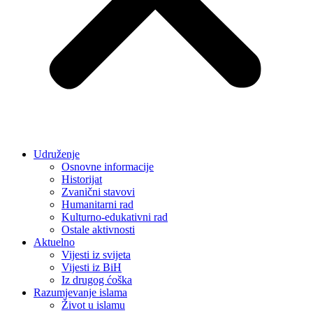
Udruženje
Osnovne informacije
Historijat
Zvanični stavovi
Humanitarni rad
Kulturno-edukativni rad
Ostale aktivnosti
Aktuelno
Vijesti iz svijeta
Vijesti iz BiH
Iz drugog ćoška
Razumjevanje islama
Život u islamu