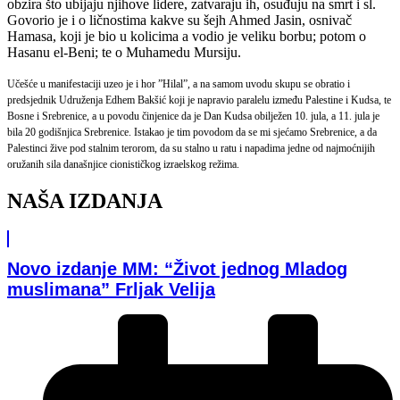
obzira što ubijaju njihove lidere, zatvaraju ih, osuđuju na smrt i sl.
Govorio je i o ličnostima kakve su šejh Ahmed Jasin, osnivač
Hamasa, koji je bio u kolicima a vodio je veliku borbu; potom o
Hasanu el-Beni; te o Muhamedu Mursiju.
Učešće u manifestaciji uzeo je i hor ”Hilal”, a na samom uvodu skupu se obratio i
predsjednik Udruženja Edhem Bakšić koji je napravio paralelu između Palestine i Kudsa, te
Bosne i Srebrenice, a u povodu činjenice da je Dan Kudsa obilježen 10. jula, a 11. jula je
bila 20 godišnjica Srebrenice. Istakao je tim povodom da se mi sjećamo Srebrenice, a da
Palestinci žive pod stalnim terorom, da su stalno u ratu i napadima jedne od najmoćnijih
oružanih sila današnjice cionističkog izraelskog režima.
NAŠA IZDANJA
Novo izdanje MM: “Život jednog Mladog
muslimana” Frljak Velija