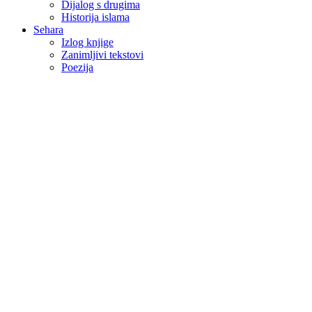
Dijalog s drugima
Historija islama
Sehara
Izlog knjige
Zanimljivi tekstovi
Poezija