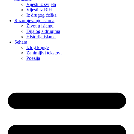
Vijesti iz svijeta
Vijesti iz BiH
Iz drugog ćoška
Razumjevanje islama
Život u islamu
Dijalog s drugima
Historija islama
Sehara
Izlog knjige
Zanimljivi tekstovi
Poezija