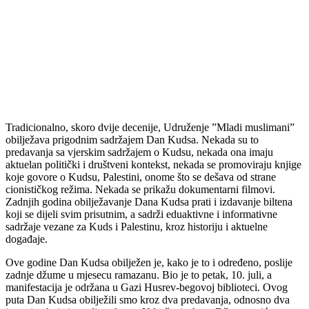
Tradicionalno, skoro dvije decenije, Udruženje ”Mladi muslimani”
obilježava prigodnim sadržajem Dan Kudsa. Nekada su to
predavanja sa vjerskim sadržajem o Kudsu, nekada ona imaju
aktuelan politički i društveni kontekst, nekada se promoviraju knjige
koje govore o Kudsu, Palestini, onome što se dešava od strane
cionističkog režima. Nekada se prikažu dokumentarni filmovi.
Zadnjih godina obilježavanje Dana Kudsa prati i izdavanje biltena
koji se dijeli svim prisutnim, a sadrži eduaktivne i informativne
sadržaje vezane za Kuds i Palestinu, kroz historiju i aktuelne
događaje.
Ove godine Dan Kudsa obilježen je, kako je to i određeno, poslije
zadnje džume u mjesecu ramazanu. Bio je to petak, 10. juli, a
manifestacija je održana u Gazi Husrev-begovoj biblioteci. Ovog
puta Dan Kudsa obilježili smo kroz dva predavanja, odnosno dva