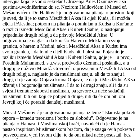
intervjua koja je vodio sekretar Udruženja Anes Džunuzović sa
gostima-uvodničarima: dr. sc. Nezirom Halilovićem i Mirsad ef.
Mešanovićem. Dr. Halilović je odgovarao na pitanja o prostoru koji
je sveti, da li je to samo Mesdžidul Aksa ili cijeli Kuds,, ili možda
cijela PAlestina; potpom na pitanja o pominjanju Kudsa u Kur'anu:
o razlici između Mesdžidul Akse i Kubetul Sahre; o nastojanju
pripadnika drugih religija da prisvoje Mesdžidul Aksa. U
odgovorima je naglasio da kao što Harem u Mekki ima svoju
granicu, o harem u Medini, tako i Mesdžidul Aksa u Kudsu ima
svoju granicu, i da to nije cijeli Kuds niti Palestina. Pojasnio je i
razliku između Mesdžidul Aksa i Kubetul Sahra, gdje je – u prvoj,
Posalnik Muhammed, s.a.w.s, predvodio džemmat poslanika, a u
drugoj je doživio Miradž. Govoreći o prisvajanju Mesdžiful Aksa od
drugih religija, naglasio je da muslimani znaju, ali da to znaju i
drugi, da je zadnja Objava kruna Objava, te da je i Mesdžidul AKsa
džamija i bogomolja muslimana. I da to i drrugi znaju, ali i da su
svjesni trenutne slabosti musliman, pa govore da neće sadađnji
muslimani biti oni koji će pobjediti druge, niti da će oni biti oni
Jevreji koji će poraziti današnji muslimani.
Mirsad Mešanović je odgovarao na pitanja iz teme ”Islamski pokreti
otpora – između terorizma i borbe za slobodu”. Odgovarao je na
pitanja o Hamasu i Muslimanskoj braći, navodeći da je Hamas
nastao inspirisan Muslimanskom braćom, da je snaga ovih pokreta u
posvećenosti vjeri i svom cilju, te da oni nikad neće posustati, bez