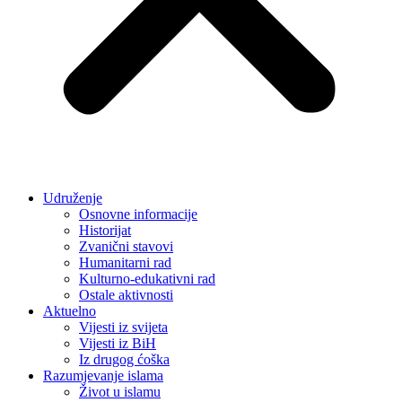
Udruženje
Osnovne informacije
Historijat
Zvanični stavovi
Humanitarni rad
Kulturno-edukativni rad
Ostale aktivnosti
Aktuelno
Vijesti iz svijeta
Vijesti iz BiH
Iz drugog ćoška
Razumjevanje islama
Život u islamu