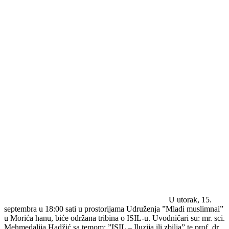
U utorak, 15.
septembra u 18:00 sati u prostorijama Udruženja ”Mladi muslimnai”
u Morića hanu, biće održana tribina o ISIL-u. Uvodničari su: mr. sci.
Mehmedalija Hadžić sa temom: ”ISIL – Iluzija ili zbilja”,te prof. dr.