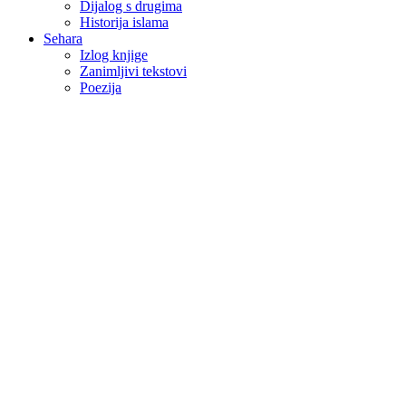
Dijalog s drugima
Historija islama
Sehara
Izlog knjige
Zanimljivi tekstovi
Poezija