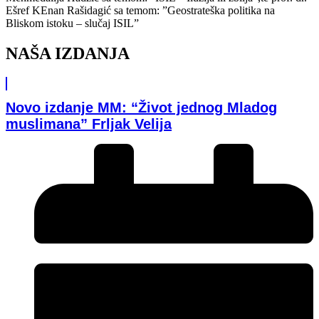
Ešref KEnan Rašidagić sa temom: ”Geostrateška politika na
Bliskom istoku – slučaj ISIL”
NAŠA IZDANJA
Novo izdanje MM: “Život jednog Mladog
muslimana” Frljak Velija