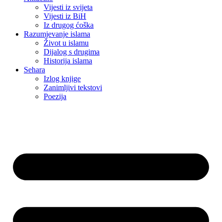
Vijesti iz svijeta
Vijesti iz BiH
Iz drugog ćoška
Razumjevanje islama
Život u islamu
Dijalog s drugima
Historija islama
Sehara
Izlog knjige
Zanimljivi tekstovi
Poezija