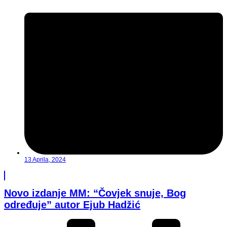
13 Aprila, 2024
Novo izdanje MM: “Čovjek snuje, Bog
određuje” autor Ejub Hadžić