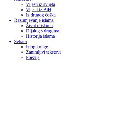
Vijesti iz svijeta
Vijesti iz BiH
Iz drugog ćoška
Razumjevanje islama
Život u islamu
Dijalog s drugima
Historija islama
Sehara
Izlog knjige
Zanimljivi tekstovi
Poezija