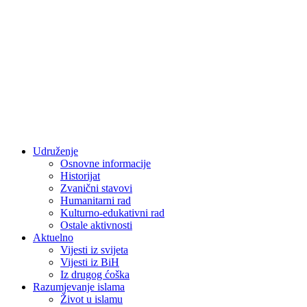
Udruženje
Osnovne informacije
Historijat
Zvanični stavovi
Humanitarni rad
Kulturno-edukativni rad
Ostale aktivnosti
Aktuelno
Vijesti iz svijeta
Vijesti iz BiH
Iz drugog ćoška
Razumjevanje islama
Život u islamu