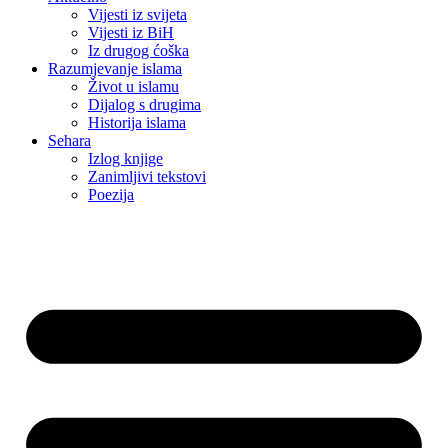
Vijesti iz svijeta
Vijesti iz BiH
Iz drugog ćoška
Razumjevanje islama
Život u islamu
Dijalog s drugima
Historija islama
Sehara
Izlog knjige
Zanimljivi tekstovi
Poezija