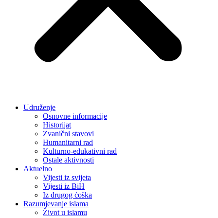
Udruženje
Osnovne informacije
Historijat
Zvanični stavovi
Humanitarni rad
Kulturno-edukativni rad
Ostale aktivnosti
Aktuelno
Vijesti iz svijeta
Vijesti iz BiH
Iz drugog ćoška
Razumjevanje islama
Život u islamu