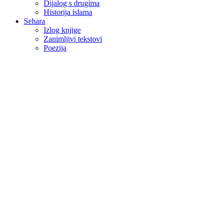
Dijalog s drugima
Historija islama
Sehara
Izlog knjige
Zanimljivi tekstovi
Poezija