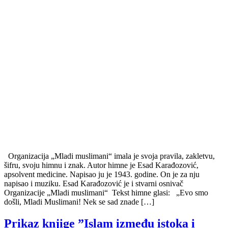
Organizacija „Mladi muslimani“ imala je svoja pravila, zakletvu,
šifru, svoju himnu i znak. Autor himne je Esad Karađozović,
apsolvent medicine. Napisao ju je 1943. godine. On je za nju
napisao i muziku. Esad Karađozović je i stvarni osnivač
Organizacije „Mladi muslimani“ Tekst himne glasi: „Evo smo
došli, Mladi Muslimani! Nek se sad znade […]
Prikaz knjige ”Islam između istoka i