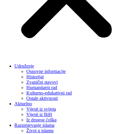
Udruženje
Osnovne informacije
Historijat
Zvanični stavovi
Humanitarni rad
Kulturno-edukativni rad
Ostale aktivnosti
Aktuelno
Vijesti iz svijeta
Vijesti iz BiH
Iz drugog ćoška
Razumjevanje islama
Život u islamu