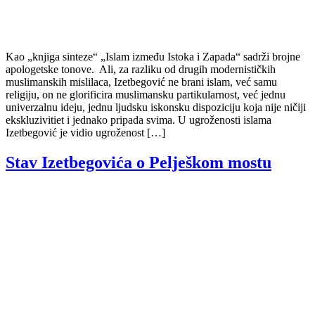
Kao „knjiga sinteze“ „Islam između Istoka i Zapada“ sadrži brojne
apologetske tonove. Ali, za razliku od drugih modernističkih
muslimanskih mislilaca, Izetbegović ne brani islam, već samu
religiju, on ne glorificira muslimansku partikularnost, već jednu
univerzalnu ideju, jednu ljudsku iskonsku dispoziciju koja nije ničiji
ekskluzivitiet i jednako pripada svima. U ugroženosti islama
Izetbegović je vidio ugroženost […]
Stav Izetbegovića o Pelješkom mostu