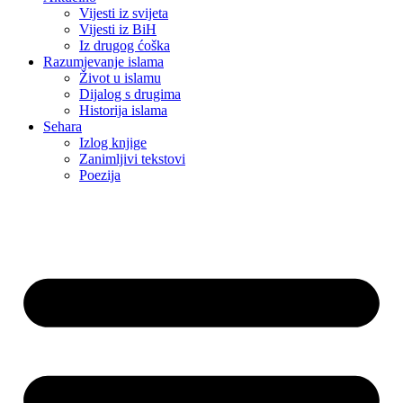
Vijesti iz svijeta
Vijesti iz BiH
Iz drugog ćoška
Razumjevanje islama
Život u islamu
Dijalog s drugima
Historija islama
Sehara
Izlog knjige
Zanimljivi tekstovi
Poezija