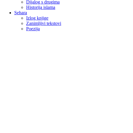
Dijalog s drugima
Historija islama
Sehara
Izlog knjige
Zanimljivi tekstovi
Poezija