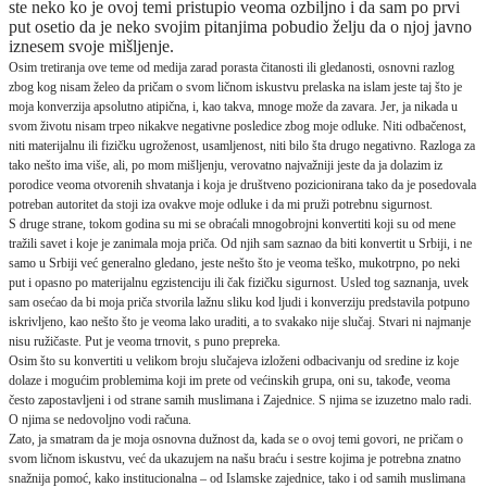
ste neko ko je ovoj temi pristupio veoma ozbiljno i da sam po prvi
put osetio da je neko svojim pitanjima pobudio želju da o njoj javno
iznesem svoje mišljenje.
Osim tretiranja ove teme od medija zarad porasta čitanosti ili gledanosti, osnovni razlog
zbog kog nisam želeo da pričam o svom ličnom iskustvu prelaska na islam jeste taj što je
moja konverzija apsolutno atipična, i, kao takva, mnoge može da zavara. Jer, ja nikada u
svom životu nisam trpeo nikakve negativne posledice zbog moje odluke. Niti odbačenost,
niti materijalnu ili fizičku ugroženost, usamljenost, niti bilo šta drugo negativno. Razloga za
tako nešto ima više, ali, po mom mišljenju, verovatno najvažniji jeste da ja dolazim iz
porodice veoma otvorenih shvatanja i koja je društveno pozicionirana tako da je posedovala
potreban autoritet da stoji iza ovakve moje odluke i da mi pruži potrebnu sigurnost.
S druge strane, tokom godina su mi se obraćali mnogobrojni konvertiti koji su od mene
tražili savet i koje je zanimala moja priča. Od njih sam saznao da biti konvertit u Srbiji, i ne
samo u Srbiji već generalno gledano, jeste nešto što je veoma teško, mukotrpno, po neki
put i opasno po materijalnu egzistenciju ili čak fizičku sigurnost. Usled tog saznanja, uvek
sam osećao da bi moja priča stvorila lažnu sliku kod ljudi i konverziju predstavila potpuno
iskrivljeno, kao nešto što je veoma lako uraditi, a to svakako nije slučaj. Stvari ni najmanje
nisu ružičaste. Put je veoma trnovit, s puno prepreka.
Osim što su konvertiti u velikom broju slučajeva izloženi odbacivanju od sredine iz koje
dolaze i mogućim problemima koji im prete od većinskih grupa, oni su, takođe, veoma
često zapostavljeni i od strane samih muslimana i Zajednice. S njima se izuzetno malo radi.
O njima se nedovoljno vodi računa.
Zato, ja smatram da je moja osnovna dužnost da, kada se o ovoj temi govori, ne pričam o
svom ličnom iskustvu, već da ukazujem na našu braću i sestre kojima je potrebna znatno
snažnija pomoć, kako institucionalna – od Islamske zajednice, tako i od samih muslimana