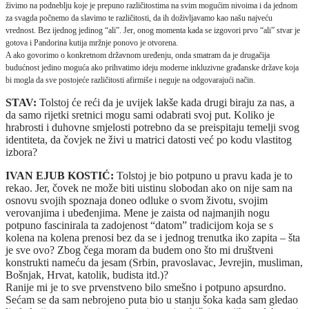
živimo na podneblju koje je prepuno različitostima na svim mogućim nivoima i da jednom
za svagda počnemo da slavimo te različitosti, da ih doživljavamo kao našu najveću
vrednost. Bez ijednog jedinog “ali”. Jer, onog momenta kada se izgovori prvo “ali” stvar je
gotova i Pandorina kutija mržnje ponovo je otvorena.
A ako govorimo o konkretnom državnom uređenju, onda smatram da je drugačija
budućnost jedino moguća ako prihvatimo ideju moderne inkluzivne građanske države koja
bi mogla da sve postojeće različitosti afirmiše i neguje na odgovarajući način.
STAV:
Tolstoj će reći da je uvijek lakše kada drugi biraju za nas, a
da samo rijetki sretnici mogu sami odabrati svoj put. Koliko je
hrabrosti i duhovne smjelosti potrebno da se preispitaju temelji svog
identiteta, da čovjek ne živi u matrici datosti već po kodu vlastitog
izbora?
IVAN EJUB KOSTIĆ:
Tolstoj je bio potpuno u pravu kada je to
rekao. Jer, čovek ne može biti uistinu slobodan ako on nije sam na
osnovu svojih spoznaja doneo odluke o svom životu, svojim
verovanjima i ubeđenjima. Mene je zaista od najmanjih nogu
potpuno fascinirala ta zadojenost “datom” tradicijom koja se s
kolena na kolena prenosi bez da se i jednog trenutka iko zapita – šta
je sve ovo? Zbog čega moram da budem ono što mi društveni
konstrukti nameću da jesam (Srbin, pravoslavac, Jevrejin, musliman,
Bošnjak, Hrvat, katolik, budista itd.)?
Ranije mi je to sve prvenstveno bilo smešno i potpuno apsurdno.
Sećam se da sam nebrojeno puta bio u stanju šoka kada sam gledao