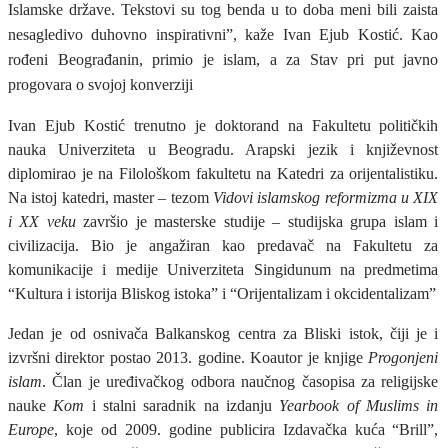
Islamske države. Tekstovi su tog benda u to doba meni bili zaista
nesagledivo duhovno inspirativni”, kaže Ivan Ejub Kostić. Kao
rođeni Beograđanin, primio je islam, a za Stav pri put javno
progovara o svojoj konverziji
Ivan Ejub Kostić trenutno je doktorand na Fakultetu političkih
nauka Univerziteta u Beogradu. Arapski jezik i književnost
diplomirao je na Filološkom fakultetu na Katedri za orijentalistiku.
Na istoj katedri, master – tezom
Vidovi islamskog reformizma u XIX
i XX veku
završio je masterske studije – studijska grupa islam i
civilizacija. Bio je angažiran kao predavač na Fakultetu za
komunikacije i medije Univerziteta Singidunum na predmetima
“Kultura i istorija Bliskog istoka” i “Orijentalizam i okcidentalizam”
Jedan je od osnivača Balkanskog centra za Bliski istok, čiji je i
izvršni direktor postao 2013. godine. Koautor je knjige
Progonjeni
islam
. Član je uređivačkog odbora naučnog časopisa za religijske
nauke
Kom
i stalni saradnik na izdanju
Yearbook of Muslims in
Europe
, koje od 2009. godine publicira Izdavačka kuća “Brill”,