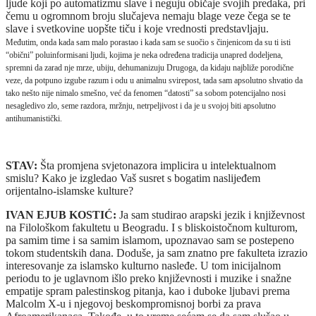
ljude koji po automatizmu slave i neguju običaje svojih predaka, pri
čemu u ogromnom broju slučajeva nemaju blage veze čega se te
slave i svetkovine uopšte tiču i koje vrednosti predstavljaju.
Međutim, onda kada sam malo porastao i kada sam se suočio s činjenicom da su ti isti
“obični” poluinformisani ljudi, kojima je neka određena tradicija unapred dodeljena,
spremni da zarad nje mrze, ubiju, dehumanizuju Drugoga, da kidaju najbliže porodične
veze, da potpuno izgube razum i odu u animalnu svirepost, tada sam apsolutno shvatio da
tako nešto nije nimalo smešno, već da fenomen “datosti” sa sobom potencijalno nosi
nesagledivo zlo, seme razdora, mržnju, netrpeljivost i da je u svojoj biti apsolutno
antihumanistički.
STAV:
Šta promjena svjetonazora implicira u intelektualnom
smislu? Kako je izgledao Vaš susret s bogatim naslijeđem
orijentalno-islamske kulture?
IVAN EJUB KOSTIĆ:
Ja sam studirao arapski jezik i književnost
na Filološkom fakultetu u Beogradu. I s bliskoistočnom kulturom,
pa samim time i sa samim islamom, upoznavao sam se postepeno
tokom studentskih dana. Doduše, ja sam znatno pre fakulteta izrazio
interesovanje za islamsko kulturno nasleđe. U tom inicijalnom
periodu to je uglavnom išlo preko književnosti i muzike i snažne
empatije spram palestinskog pitanja, kao i duboke ljubavi prema
Malcolm X‑u i njegovoj beskompromisnoj borbi za prava