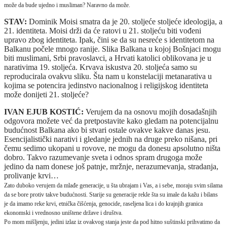
može da bude ujedno i musliman? Naravno da može.
STAV:
Dominik Moisi smatra da je 20. stoljeće stoljeće ideologija, a
21. identiteta. Moisi drži da će ratovi u 21. stoljeću biti vođeni
upravo zbog identiteta. Ipak, čini se da su nesreće s identitetom na
Balkanu počele mnogo ranije. Slika Balkana u kojoj Bošnjaci mogu
biti muslimani, Srbi pravoslavci, a Hrvati katolici oblikovana je u
narativima 19. stoljeća. Krvava iskustva 20. stoljeća samo su
reproducirala ovakvu sliku. Šta nam u konstelaciji metanarativa u
kojima se potencira jedinstvo nacionalnog i religijskog identiteta
može donijeti 21. stoljeće?
IVAN EJUB KOSTIĆ:
Verujem da na osnovu mojih dosadašnjih
odgovora možete već da pretpostavite kako gledam na potencijalnu
budućnost Balkana ako bi stvari ostale ovakve kakve danas jesu.
Esencijalistički narativi i gledanje jednih na druge preko nišana, pri
čemu sedimo ukopani u rovove, ne mogu da donesu apsolutno ništa
dobro. Takvo razumevanje sveta i odnos spram drugoga može
jedino da nam donese još patnje, mržnje, nerazumevanja, stradanja,
prolivanje krvi…
Zato duboko verujem da mlađe generacije, u šta ubrajam i Vas, a i sebe, moraju svim silama
da se bore protiv takve budućnosti. Starije su generacije rekle šta su imale da kažu i bilans
je da imamo reke krvi, etnička čišćenja, genocide, raseljena lica i do krajnjih granica
ekonomski i vrednosno uništene države i društva.
Po mom mišljenju, jedini izlaz iz ovakvog stanja jeste da pod hitno suštinski prihvatimo da