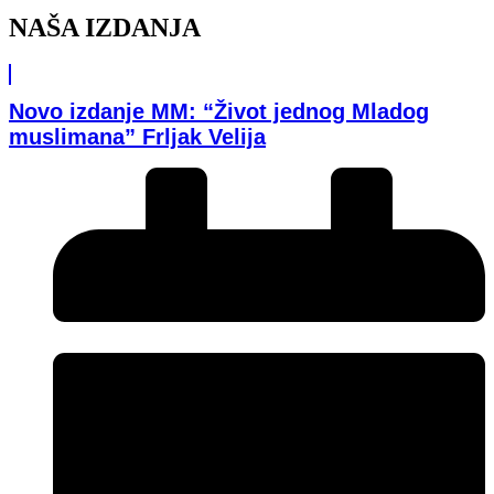
NAŠA IZDANJA
Novo izdanje MM: “Život jednog Mladog
muslimana” Frljak Velija