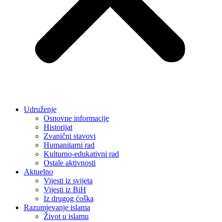
Udruženje
Osnovne informacije
Historijat
Zvanični stavovi
Humanitarni rad
Kulturno-edukativni rad
Ostale aktivnosti
Aktuelno
Vijesti iz svijeta
Vijesti iz BiH
Iz drugog ćoška
Razumjevanje islama
Život u islamu