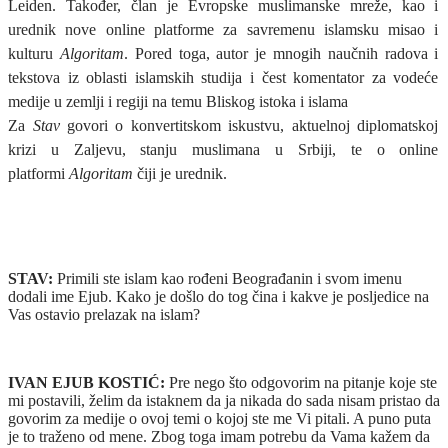
Leiden. Također, član je Evropske muslimanske mreže, kao i
urednik nove online platforme za savremenu islamsku misao i
kulturu
Algoritam
. Pored toga, autor je mnogih naučnih radova i
tekstova iz oblasti islamskih studija i čest komentator za vodeće
medije u zemlji i regiji na temu Bliskog istoka i islama
Za
Stav
govori o konvertitskom iskustvu, aktuelnoj diplomatskoj
krizi u Zaljevu, stanju muslimana u Srbiji, te o online
platformi
Algoritam
čiji je urednik.
STAV:
Primili ste islam kao rođeni Beograđanin i svom imenu
dodali ime Ejub. Kako je došlo do tog čina i kakve je posljedice na
Vas ostavio prelazak na islam?
IVAN EJUB KOSTIĆ:
Pre nego što odgovorim na pitanje koje ste
mi postavili, želim da istaknem da ja nikada do sada nisam pristao da
govorim za medije o ovoj temi o kojoj ste me Vi pitali. A puno puta
je to traženo od mene. Zbog toga imam potrebu da Vama kažem da