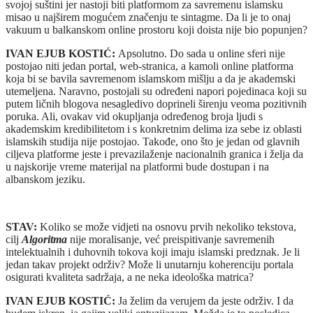
svojoj suštini jer nastoji biti platformom za savremenu islamsku
misao u najširem mogućem značenju te sintagme. Da li je to onaj
vakuum u balkanskom online prostoru koji doista nije bio popunjen?
IVAN EJUB KOSTIĆ:
Apsolutno. Do sada u online sferi nije
postojao niti jedan portal, web‑stranica, a kamoli online platforma
koja bi se bavila savremenom islamskom mišlju a da je akademski
utemeljena. Naravno, postojali su određeni napori pojedinaca koji su
putem ličnih blogova nesagledivo doprineli širenju veoma pozitivnih
poruka. Ali, ovakav vid okupljanja određenog broja ljudi s
akademskim kredibilitetom i s konkretnim delima iza sebe iz oblasti
islamskih studija nije postojao. Takođe, ono što je jedan od glavnih
ciljeva platforme jeste i prevazilaženje nacionalnih granica i želja da
u najskorije vreme materijal na platformi bude dostupan i na
albanskom jeziku.
STAV:
Koliko se može vidjeti na osnovu prvih nekoliko tekstova,
cilj
Algoritma
nije moralisanje, već preispitivanje savremenih
intelektualnih i duhovnih tokova koji imaju islamski predznak. Je li
jedan takav projekt održiv? Može li unutarnju koherenciju portala
osigurati kvaliteta sadržaja, a ne neka ideološka matrica?
IVAN EJUB KOSTIĆ:
Ja želim da verujem da jeste održiv. I da