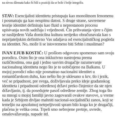
na nivou džemata kako bi bili u poziciji da se brže i bolje integrišu.
STAV:
Esencijalisti identitetu pristupaju kao monolitnom fenomenu
i posmatraju ga kao neupitnu datost. S druge strane, savremene
teorije identitet definiraju kao fluid u neprestanom procesu
upisivanja novih sadržaja i vrijednosti. Čin prihvatanja vjere s čijim
se naslijeđem Vaša domicilna kultura nerijetko obračunavala kao s
neprijateljskim definitivno Vas udaljava od esencijalističkog pogleda
na identitet. No, može li se istovremeno biti Srbin i musliman?
IVAN EJUB KOSTIĆ:
U prošlom odgovoru spomenuo sam svoju
porodicu. Osim što je ona inkluzivno nastrojena prema
različitostima, ona gaji i jedno sasvim drugačije razumevanje
nacionalnog identiteta nego što je to uobičajeno na Balkanu. U
mojoj porodici niko nije posmatrao nacionalni identitet u
romantičarskom duhu, kao nešto što je uklesano u krv, tlo i jezik,
već se pripadnost, pre svega, doživljavala preko ideje građanskog
identiteta i pripadnosti određenoj državi preko činjenice da ste njen
državljanin, tj. da posedujete pasoš određene zemlje. Zbog toga što
su mnogi u mojoj familiji javno zagovarali ovakve stavove, u vreme
kada je Srbijom divljao mahniti nacional-socijalistički zanos, koji se
temeljio na apsolutnoj netrpeljivosti spram bilo koga ko je drugačiji,
plaćena je velika cena. Trpeli smo nebrojene pretnje, uvrede,
omalovažavanja, napade itd.