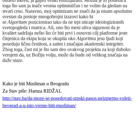
budem iskren, ja gajim veliki entuzijazam. Možda je to posledica
toga što sam ja inače veoma optimističan i ne volim da gledam na
stvari crno. Naravno, moj optimizam ne znači da ja nisam apsolutno
svestan da postoje mnogobrojni izazovi kako bi
se
Algoritam
pozicionirao tako da ne trpi uticaje ideologiziranih
svetopogleda i matrica. Ali, ono što meni uliva sigurnost da je
kvalitet sadržaja nešto što će biti prvi i osnovni cilj platforme jeste
činjenica da ekipa koja se okupila oko
Algoritma
jesu ljudi koji
poseduju ličnu čestitost, a zatim i značajan akademski integritet.
Zbog toga, čast mi je što sam deo ovakvog projekta za koji duboko
verujem da, uz Božiju volju, može da bude od velikog značaja na
duže staze.
Kako je biti Musliman u Beogradu
Za Stav piše: Hamza RIDŽAL
http://stav.ba/da-moze-se-posedovati-srpski-pasos-neizmerno-voleti-
beograd-a-u-isto-vreme-biti-musliman/