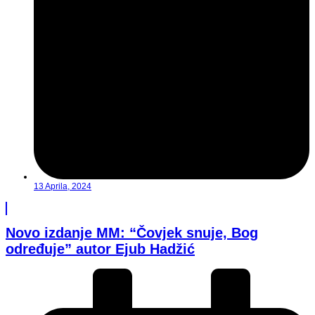
13 Aprila, 2024
Novo izdanje MM: “Čovjek snuje, Bog
određuje” autor Ejub Hadžić