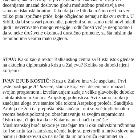
decenijama unazad doslovno glođu međusobno predstavlja sve
samo ne islamski bonton. Tako da ja ne bih da trošimo reči na već
toliko puta ispričane priče, koje očigledno nemaju nikakvu svrhu. U
Srbiji, da bi se stvari promenile, potrebni su ne samo neki novi mladi
ljudi i neverovatno mnogo energije i odlučnosti već je neophodno i
da se neke društvene okolnosti drastično promene, za šta mislim da
trenutno ima veoma malo izgleda.
STAV:
Kako kao direktor Balkanskog centra za Bliski istok gledate
na aktuelnu diplomatsku krizu u Zaljevu? Koliko su duboki njeni
korijeni?
IVAN EJUB KOSTIĆ:
Kriza u Zalivu ima više aspekata. Prvi
jeste postojanje
Al Jazeere
, stanice koja već decenijama unazad
svojim programom i izveštavanjem zadaje velike glavobolje duboko
autokratskim režimima Arapskog poluostrva. Svi znamo koliko je
značajna uloga ove stanice bila tokom Arapskog proleća. Saudijska
Arabija ne želi da prepušta ništa slučaju i oni su već tradicionalno
veoma beskrupolozni pri obračunavanju sa svojim suparnicima.
Osim toga, činjenica da je Katar na neki način utočište
Muslimanskoj braći takođe je značajan trn u oku zalivskim režimima
koji se kriju iza islamskog učenja koje su pretvorili u mrtvo slovo na
papiru i distorzovali ga na način da im ono pruža legitimitet za