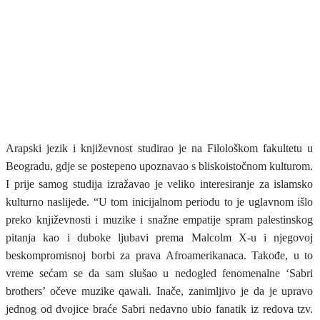
Arapski jezik i književnost studirao je na Filološkom fakultetu u
Beogradu, gdje se postepeno upoznavao s bliskoistočnom kulturom.
I prije samog studija izražavao je veliko interesiranje za islamsko
kulturno naslijeđe. “U tom inicijalnom periodu to je uglavnom išlo
preko književnosti i muzike i snažne empatije spram palestinskog
pitanja kao i duboke ljubavi prema Malcolm X-u i njegovoj
beskompromisnoj borbi za prava Afroamerikanaca. Takođe, u to
vreme sećam se da sam slušao u nedogled fenomenalne ‘Sabri
brothers’ očeve muzike qawali. Inače, zanimljivo je da je upravo
jednog od dvojice braće Sabri nedavno ubio fanatik iz redova tzv.