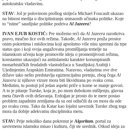
autokratsku vladavinu.
STAV
: Još je polovinom prošlog stoljeća Michael Foucault ukazao
na bitnost medija u discipliniranju smisaonih učinaka politike. Koje
to “istine” saudijske politike podriva
Al Jazeera
?
IVAN EJUB KOSTIĆ:
Pre možemo reći da
Al Jazeera
razotkriva
pravo, mračno lice ovih režima. Takođe,
Al Jazeera
pruža prostor
onim pokretima i misliocima koji apsolutno više nisu spremni da trpe
status quo i koji svoja angažovana promišljanja temelje na
islamskom učenju koje promoviše ideju o promenljivosti režima,
konstantno ukazujući na antiislamski karakter korumpiranih
monarhističkih feudalnih vlastodržaca u Saudijskoj Arabiji i
Ujedinjenim Arapskim Emiratima. Naravno, vladarima ove dve
države tako nešto predstavlja egiztencijalnu pretnju, zbog čega
Al
Jazeera
iz njihove vizure mora biti likvidirana po svaku cenu.
Međutim, tu postoji još jedan aspekt priče o kome se manje govori.
A to je pitanje Turske, koja je, po mom dubokom mišljenju, glavna
meta čitavih ovih dešavanja. Erdoğan je prosto do te mere postao
problem zapadnim zemljama da su oni odlučili da on mora da ode
po svaku cenu. Tako da Katar kao lojalni saveznik Turske zbog toga
mora da dobije adekvatnu disciplinsku meru.
STAV:
Prije nekoliko dana pokrenut je
Algoritam
, portal za
savremenu islamsku misao i kulturu, čiji ste urednik. Otkud ideja za