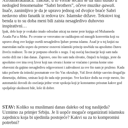
Afroamerikanaca. Takođe, u to vreme sećam se da sam slušao u
nedogled fenomenalne “Sabri brothers”, očeve muzike
qawali
.
Inače, zanimljivo je da je upravo jednog od dvojice braće Sabri
nedavno ubio fanatik iz redova tzv. Islamske države. Tekstovi tog
benda u to su doba meni bili zaista nesagledivo duhovno
inspirativni…
Ipak, delo koje je svakako imalo odsudan uticaj na mene jeste knjiga od Muhameda
Asada
Put u Meku
. Po ovome se verovatno ne razlikujem od mnogih konvertita koji su
upravo zbog ove knjige osetili nesagledivu ljubav prema islamu. Asad je u toj knjizi na
maestralan način uspeo da prenese osnovni islamski princip
tawhida
na apsolutno čitavu
živeću realnost. To me je potpuno oborilo s nogu. I taj osećaj fascinacije koji sam tada
osetio drži me i dan danas. Zapravo, ono što sam tada shvatio, čitajući tu knjigu, jeste da
apsolutno sve ima svoj Izvor koji nas stvara i kome se vraćamo i prema kome smo
obavezni da gajimo nesagledivu odgovornost i zahvalnost za sve što nam je pruženo. Kada
tako počnete da istinski posmatrate sve što Vas okružuje, Vaš život dobije sasvim drugačiju
dimenziju, dubinu, smisao koji do tada nije postojao. Sve kockice dođu na svoje mesto, što
automatski dovodi do osećanja jedne vrste spokoja koji je konstantno prisutan kakve god
spoljašnje okolnosti bile, loše ili dobre.
STAV:
Koliko su muslimani danas daleko od tog naslijeđa?
Uzmimo za primjer Srbiju. Je li uopće moguće organizirati islamsku
zajednicu koja bi ujedinila postojeće? Kakvi su za to kompromisi
potrebni?