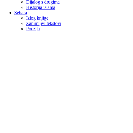
Dijalog s drugima
Historija islama
Sehara
Izlog knjige
Zanimljivi tekstovi
Poezija