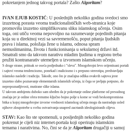
pokretanjem jednog takvog portala? Zašto
Algoritam
?
IVAN EJUB KOSTIĆ
: U poslednjih nekoliko godina svedoci smo
izuzetnog porasta veoma tradicionalističkih web-stranica koje
promovišu izuzetno simplifikovanu sliku islamskog učenja. Osim
toga, oni utiču veoma nepovoljno na razumevanje pojedinih pitanja
koja su u direktnoj vezi sa savremenošću, poput pitanja ljudskih
prava i islama, položaja žene u islamu, odnosa spram
nemuslimanima, života i funkcionisanja u sekularnoj državi itd.
Smatrali smo da takvom narativu mladim ljudima u regionu treba
pružiti kontranarativ utemeljen u izvornom islamskom učenju.
S druge strane, pritisak se oseća podjednako i “sleva”. Mnogobrojni levo orijentisani portali
i sajtovi veoma tendenciozno, ponekad i maliciozno i s prepuno stereotipa, predstavljaju
islamsko nasleđe i tradiciju. Takođe, ono što je značajna odlika ovakvih sajtova jeste
izuzetno slabo poznavanje elementarnih islamskih učenja, iz čega se javljaju potpuno, do
neprepoznatljivosti, mutirane slike islama.
U takvom ambijentu duboko sam ubeđen da je pokretanje online platforme od presudnog
značaja jer je online sfera trenutno ključno bojno polje u kome se vodi beskompromisna
bitka u kojoj mnogobrojne izvorne vrednosti islamskog učenja mogu da nastradaju usled
njihove zloupotrebe u svrhu ostvarivanja unapred zacrtanih ideologiziranih ciljeva.
STAV:
Kao što ste spomenuli, u posljednjih nekoliko godina
pokrenut je cijeli niz internet‑portala koji operiraju islamskim
temama i narativima. No, čini se da je
Algoritam
drugačiji u samoj