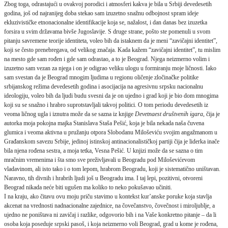
Zbog toga, odrastajući u ovakvoj porodici i atmosferi kakva je bila u Srbiji devedesetih
godina, još od najranijeg doba stekao sam izuzetno snažnu odbojnost spram ideje
ekluzivističke etnonacionalne identifikacije koja se, nažalost, i dan danas bez izuzetka
forsira u svim državama bivše Jugoslavije. S druge strane, pošto ste pomenuli u svom
pitanju savremene teorije identiteta, voleo bih da istaknem da je meni “zavičajni identitet”,
koji se često prenebregava, od velikog značaja. Kada kažem “zavičajni identitet”, tu mislim
na mesto gde sam rođen i gde sam odrastao, a to je Beograd. Njega neizmerno volim i
izuzetno sam vezan za njega i on je odigrao veliku ulogu u formiranju moje ličnosti. Iako
sam svestan da je Beograd mnogim ljudima u regionu oličenje zločinačke politike
srbijanskog režima devedesetih godina i asocijacija na agresivnu srpsku nacionalnu
ideologiju, voleo bih da ljudi budu svesni da je on ujedno i grad koji je bio dom mnogima
koji su se snažno i hrabro suprotstavljali takvoj politici. O tom periodu devedesetih iz
veoma ličnog ugla i iznutra može da se sazna iz knjige
Devetnaest društvenih igara
, čija je
autorka moja pokojna majka Stanislava Staša Pešić, koja je bila nekada naša čuvena
glumica i veoma aktivna u pružanju otpora Slobodanu Miloševiću svojim angažmanom u
Građanskom savezu Srbije, jedinoj istinskoj antinacionalističkoj partiji čija je liderka inače
bila njena rođena sestra, a moja tetka, Vesna Pešić. U knjizi može da se sazna o tim
mračnim vremenima i šta smo sve preživljavali u Beogradu pod Miloševićevom
vladavinom, ali isto tako i o tom lepom, hrabrom Beogradu, koji je sistematično uništavan.
Naravno, tih divnih i hrabrih ljudi još u Beogradu ima. I taj lepi, pozitivni, otvoreni
Beograd nikada neće biti ugušen ma koliko to neko pokušavao učiniti.
I na kraju, ako čitavu ovu moju priču stavimo u kontekst kur’anske poruke koja stavlja
akcenat na vrednosti nadnacionalne zajednice, na čovečanstvo, čovečnost i miroljublje, a
ujedno ne poništava ni zavičaj i razlike, odgovorio bih i na Vaše konkretno pitanje – da li
osoba koja poseduje srpski pasoš, i koja neizmerno voli Beograd, grad u kome je rođena,