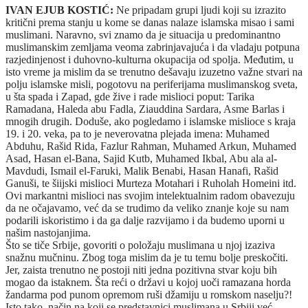
IVAN EJUB KOSTIĆ:
Ne pripadam grupi ljudi koji su izrazito
kritični prema stanju u kome se danas nalaze islamska misao i sami
muslimani. Naravno, svi znamo da je situacija u predominantno
muslimanskim zemljama veoma zabrinjavajuća i da vladaju potpuna
razjedinjenost i duhovno-kulturna okupacija od spolja. Međutim, u
isto vreme ja mislim da se trenutno dešavaju izuzetno važne stvari na
polju islamske misli, pogotovu na periferijama muslimanskog sveta,
u šta spada i Zapad, gde žive i rade mislioci poput: Tarika
Ramadana, Haleda abu Fadla, Ziauddina Sardara, Asme Barlas i
mnogih drugih. Doduše, ako pogledamo i islamske mislioce s kraja
19. i 20. veka, pa to je neverovatna plejada imena: Muhamed
Abduhu, Rašid Rida, Fazlur Rahman, Muhamed Arkun, Muhamed
Asad, Hasan el-Bana, Sajid Kutb, Muhamed Ikbal, Abu ala al-
Mavdudi, Ismail el-Faruki, Malik Benabi, Hasan Hanafi, Rašid
Ganuši, te šiijski mislioci Murteza Motahari i Ruholah Homeini itd.
Ovi markantni mislioci nas svojim intelektualnim radom obavezuju
da ne očajavamo, već da se trudimo da veliko znanje koje su nam
podarili iskoristimo i da ga dalje razvijamo i da budemo uporni u
našim nastojanjima.
Što se tiče Srbije, govoriti o položaju muslimana u njoj izaziva
snažnu mučninu. Zbog toga mislim da je tu temu bolje preskočiti.
Jer, zaista trenutno ne postoji niti jedna pozitivna stvar koju bih
mogao da istaknem. Šta reći o državi u kojoj uoči ramazana horda
žandarma pod punom opremom ruši džamiju u romskom naselju?!
Isto tako, način na koji se predstavnici muslimana u Srbiji već