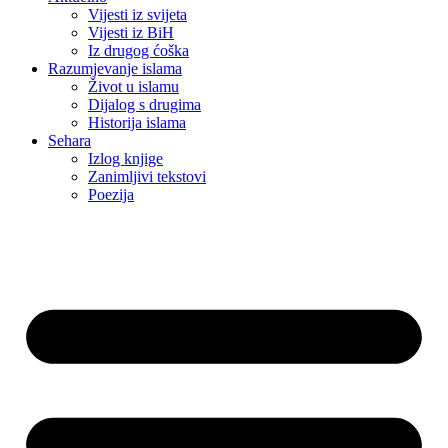
Vijesti iz svijeta
Vijesti iz BiH
Iz drugog ćoška
Razumjevanje islama
Život u islamu
Dijalog s drugima
Historija islama
Sehara
Izlog knjige
Zanimljivi tekstovi
Poezija