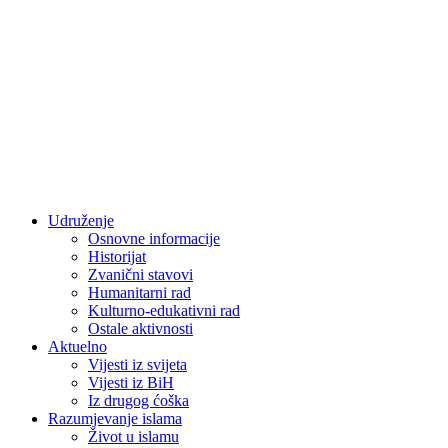
Udruženje
Osnovne informacije
Historijat
Zvanični stavovi
Humanitarni rad
Kulturno-edukativni rad
Ostale aktivnosti
Aktuelno
Vijesti iz svijeta
Vijesti iz BiH
Iz drugog ćoška
Razumjevanje islama
Život u islamu