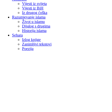
Vijesti iz svijeta
Vijesti iz BiH
Iz drugog ćoška
Razumjevanje islama
Život u islamu
Dijalog s drugima
Historija islama
Sehara
Izlog knjige
Zanimljivi tekstovi
Poezija