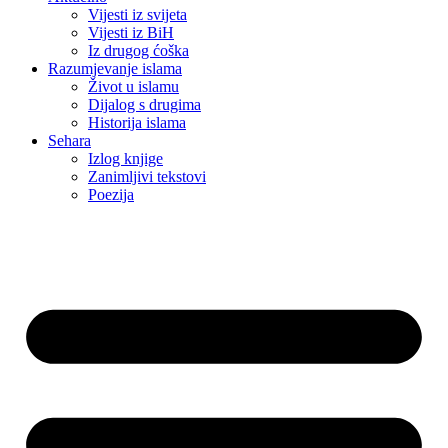
Vijesti iz svijeta
Vijesti iz BiH
Iz drugog ćoška
Razumjevanje islama
Život u islamu
Dijalog s drugima
Historija islama
Sehara
Izlog knjige
Zanimljivi tekstovi
Poezija