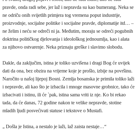
pravde, onda radi sebe, jer laž i nepravda su kao bumerang. Neka se
ne odriču onih svijetlih primjera tog vremena poput industrije,
proizvodnje, socijalne politike i socijalne pravde, diplomatije itd… –
ne želim i neću se odreči ni ja. Međutim, moraju se odreći pogubnih
doktrina političkog djelovanja i ideološkog jednoumlja, kao i alata
za njihovo ostvarenje. Neka priznaju greške i slavimo slobodu.
Dakle, da zaključim, istina je toliko uzvišena i dragi Bog će uvijek
dati da ona, bez obzira na vrijeme koje je prošlo, izbije na površinu.
Naročito u našoj lijepoj Bosni. Zemlja bosanska je primila toliko laži
i nepravde, ali kao što je izbacila i mnoge masovne grobnice, tako će
izbacivati i istinu, ili će `pak, istina sama vriti iz nje. Ko bi rekao
tada, da će danas, 72 godine nakon te velike nepravde, stotine
mladih ljudi posvećivati statuse i tekstove o Mustafi.
„ Došla je Istina, a nestalo je laži, laž zaista nestaje…“