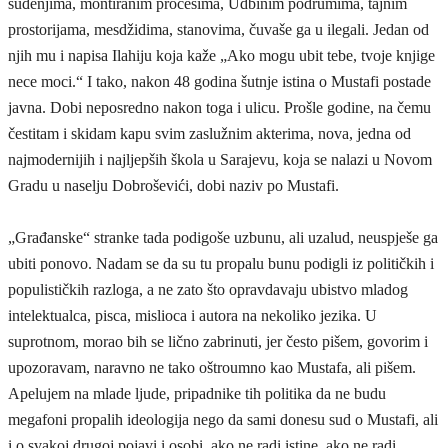
suđenjima, montiranim procesima, Udbinim podrumima, tajnim
prostorijama, mesdžidima, stanovima, čuvaše ga u ilegali. Jedan od
njih mu i napisa Ilahiju koja kaže „Ako mogu ubit tebe, tvoje knjige
nece moci.“ I tako, nakon 48 godina šutnje istina o Mustafi postade
javna. Dobi neposredno nakon toga i ulicu. Prošle godine, na čemu
čestitam i skidam kapu svim zaslužnim akterima, nova, jedna od
najmodernijih i najljepših škola u Sarajevu, koja se nalazi u Novom
Gradu u naselju Dobroševići, dobi naziv po Mustafi.
„Građanske“ stranke tada podigoše uzbunu, ali uzalud, neuspješe ga
ubiti ponovo. Nadam se da su tu propalu bunu podigli iz političkih i
populističkih razloga, a ne zato što opravdavaju ubistvo mladog
intelektualca, pisca, mislioca i autora na nekoliko jezika. U
suprotnom, morao bih se lično zabrinuti, jer često pišem, govorim i
upozoravam, naravno ne tako oštroumno kao Mustafa, ali pišem.
Apelujem na mlade ljude, pripadnike tih politika da ne budu
megafoni propalih ideologija nego da sami donesu sud o Mustafi, ali
i o svakoj drugoj pojavi i osobi, ako ne radi istine, ako ne radi