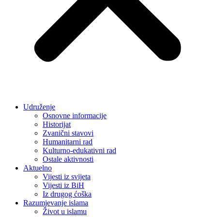
Udruženje
Osnovne informacije
Historijat
Zvanični stavovi
Humanitarni rad
Kulturno-edukativni rad
Ostale aktivnosti
Aktuelno
Vijesti iz svijeta
Vijesti iz BiH
Iz drugog ćoška
Razumjevanje islama
Život u islamu