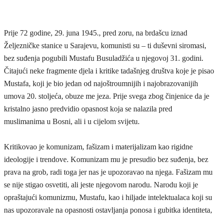
Prije 72 godine, 29. juna 1945., pred zoru, na brdašcu iznad
Željezničke stanice u Sarajevu, komunisti su – ti duševni siromasi,
bez suđenja pogubili Mustafu Busuladžića u njegovoj 31. godini.
Čitajući neke fragmente djela i kritike tadašnjeg društva koje je pisao
Mustafa, koji je bio jedan od najoštroumnijih i najobrazovanijih
umova 20. stoljeća, obuze me jeza. Prije svega zbog činjenice da je
kristalno jasno predvidio opasnost koja se nalazila pred
muslimanima u Bosni, ali i u cijelom svijetu.
Kritikovao je komunizam, fašizam i materijalizam kao rigidne
ideologije i trendove. Komunizam mu je presudio bez suđenja, bez
prava na grob, radi toga jer nas je upozoravao na njega. Fašizam mu
se nije stigao osvetiti, ali jeste njegovom narodu. Narodu koji je
opraštajući komunizmu, Mustafu, kao i hiljade intelektualaca koji su
nas upozoravale na opasnosti ostavljanja ponosa i gubitka identiteta,