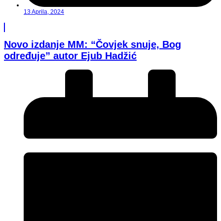
13 Aprila, 2024
Novo izdanje MM: “Čovjek snuje, Bog
određuje” autor Ejub Hadžić