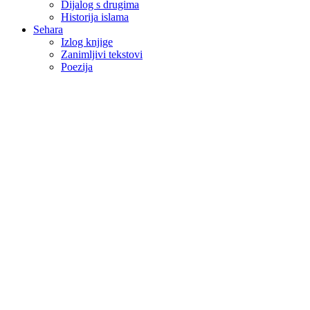
Dijalog s drugima
Historija islama
Sehara
Izlog knjige
Zanimljivi tekstovi
Poezija