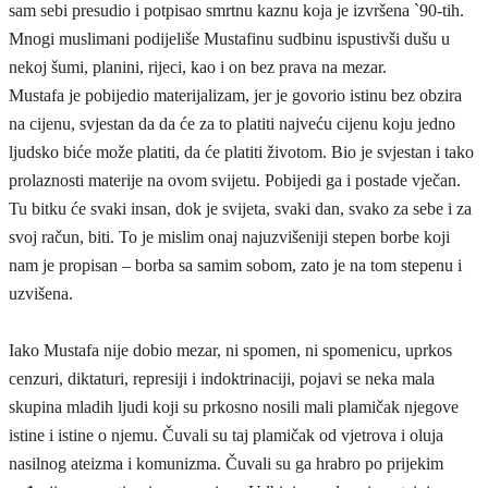
sam sebi presudio i potpisao smrtnu kaznu koja je izvršena `90-tih.
Mnogi muslimani podijeliše Mustafinu sudbinu ispustivši dušu u
nekoj šumi, planini, rijeci, kao i on bez prava na mezar.
Mustafa je pobijedio materijalizam, jer je govorio istinu bez obzira
na cijenu, svjestan da da će za to platiti najveću cijenu koju jedno
ljudsko biće može platiti, da će platiti životom. Bio je svjestan i tako
prolaznosti materije na ovom svijetu. Pobijedi ga i postade vječan.
Tu bitku će svaki insan, dok je svijeta, svaki dan, svako za sebe i za
svoj račun, biti. To je mislim onaj najuzvišeniji stepen borbe koji
nam je propisan – borba sa samim sobom, zato je na tom stepenu i
uzvišena.
Iako Mustafa nije dobio mezar, ni spomen, ni spomenicu, uprkos
cenzuri, diktaturi, represiji i indoktrinaciji, pojavi se neka mala
skupina mladih ljudi koji su prkosno nosili mali plamičak njegove
istine i istine o njemu. Čuvali su taj plamičak od vjetrova i oluja
nasilnog ateizma i komunizma. Čuvali su ga hrabro po prijekim