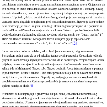
Na koji način je taj proces prihvatanja islama konkretno tekao nije do sada poznat nikakav
opis ili jasna evidencija, te se sve bazira na različitim interpretacijama autora. Činjenica je da
je u početku, to imalo samo deklarativan karakter. Odnosno sastojalo se u uzimanju novog
imena kod muškaraca, dok se njihove žene u spisima još dugo spominju pod svojim pravim
imenom. U početku, dok su dominirali utvrđeni gradovi, prije razvijanja gradskih naselja, to
uzimanje imena događalo se uglavnom pred tvrđavskim imamom. Sigurno je da su vođene
neke evidencije, jer su se i za jednu i za drugu stranu događale promjene. A u popisima se
može naići na različito evidentiranje novih muslimana. Tako su u popisu Sarajeva 1489.
godine kod popisa kršćanskog džemata zavedena i dvojica novih, i to: “Jusuf, muslim” i ”
Hizir, sin Radice, muslim.” Mnogo ima takvih slučajeva gdje je zapisano samo
[5]
muslimansko ime sa ozankom “muslim”; što bi značilo “novi”.
Sama procedura prelaska na islam, kako objašnjava Kasumović, odigravala se na
Šerijatskom sudu i sastojala se od nekoliko jednostavnih postupaka. Osoba koja je željela
prijeći na islam davala je izjavu pred svjedocima, da se dobrovoljno, svojom voljom, odriče
prijašnje, beskorisne vjere ili svih vjerskih uvjerenja vrši očitovanje da nema Boga osim
Allaha i da je Muhammed Njegov rob i Njegov poslanik. A ova izjava u islamu je poznata
je pod nazivom “kelime-i šehadet”. Dio same procedure bio je i da se novom muslimanu
dodijeli i novo, muslimansko ime. Naposljetku, kadija ga je na osnovu svojih ovlasti
proglašavao muslimanom. Opisana procedura bila je zasnovana na islamskom pravu i
djelima hanefijske škole.
[6]
Muslimani su bili najbrojniji u gradovima, ali ipak samo jedna trećina muslimanskog
stanovništva pripadala je gradu. Ostale dvije trećine su bili seoski elemenat. Ovakvu sliku
potvrđuje statistika. U kasnije vrijeme rastao je broj muslimanskog gradskog stanovništva,
stoga jer je muslimanski elemenat nesrazmjerno ekonomski opadao, te je ovaj dio