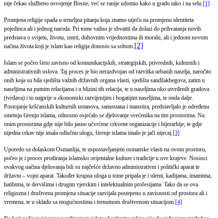
nije čekao službeno osvojenje Bosne, već se ranije udomio kako u gradu tako i na selu.
[1]
Promjena religije spada u temeljna pitanja koja znatno utječu na promjenu identiteta
pojedinca ali i jednog naroda. Pri tome važno je shvatiti da dolazi do prihvatanja novih
predstava o svijetu, životu, smrti, duhovnim vrijednostima ili moralu, ali i jednom novom
[2]
načina života koji je islam kao religija donosio sa sobom.
Islam se počeo širio zavisno od komunikacijskih, strategijskih, privrednih, kulturnih i
administrativnih uslova. Taj proces je bio nerazdvojan od razvitka urbanih naselja, naročito
onih koja su bila sjedišta važnih državnih organa vlasti, sjedišta sandžakbegova, zatim u
naseljima na putnim relacijama i u blizini tih relacija, te u naseljima oko utvrđenih gradova
(tvrđava) i to najprije u ekonomski razvijenijim i bogatijim naseljima, te onda dalje.
Postojanje kršćanskih kulturnih ustanova, samostana i manstira, predstavljalo je određenu
smetnju širenju islama, odnosno osjećalo se djelovanje svećenika na tim prostorima. Na
onim prostorima gdje nije bilo jasno učvrćene crkvene organizacije i hijerarhije, te gdje
nijedna crkav nije imala odlučnu ulogu, širenje islama imalo je jači utjecaj.
[3]
Uporedo sa dolaskom Osmanlija, te uspostavljanjem osmanske vlasti na ovom prostoru,
počeo je i proces prodiranja islamsko orijentalne kulture i tradicije u ove krajeve. Nosioci
ovakvog načina djelovanja bili su najčešće državno administrativni i politički aparat te
državni – vojni aparat. Također krupna uloga u tome pripala je i ulemi, kadijama, imamima,
hatibima, te dervišima i drugim vjerskim i intelektualnim profesijama. Tako da se ova
religiozna i društvena promjena situacije razvijala postepeno u zavisnosti od prostora ali i
vremena, te u skladu sa mogućnostima i trenutnom društvenom situacijom.
[4]