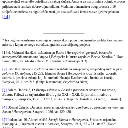
upoznavajući se sa više pojedinosti svakog slučaja. Autor u uz niz primjera ocjenjuje proces
prijelaza na islam kao dobrovoljnu odluku. Međutim o intenzitetu ovog procesa u 19.
stoljeću ne može se sa sigurnošću znati, jer nisu sačuvani izvori za sve djelove jednako.
[14]
* Isa begova vakufnama spominje u Sarajevskom polju muslimansko groblje kao poznato
mjesto, s kojim se mogu određivati granice uvakufljenog posjeda.
[1]
H. Mehmed Handžić,
Islamizacija Bosne i Hercegovine i porijeklo bosansko-
hercegovačkih muslimana
, knjiga 1,Bošnjačka kulturna zajednica Revija “Sandžak”, Novi
Pazar, 2012, str. 41- 44. (Dalje: M. Handžić,
Islamizacija BiH
)
[2]
Fahd Kasumović,
Prijelazi na islam u sldžilima sarajevskog šerijatskog suda iz prve
polovine 19. stoljeća
, 215-239; Identitet Bosne i Hercegovine kroz historiju : zbornik
radova 1, posebna izdanja knj. 8, urednik Husnija Kamberović , Institut za istoriju,
Sarajevo, 2011. str. 215. (Dalje: Kasumović,
Prijelazi na islam
)
[3]
Adem Handžić,
O širenju islama u Bosni s posebnim osvrtom na srednju
Bosnu
, Prilozi za orjentalnu filologiju XXI – XXII, Orjentalni institut u
Sarajevu, Sarajevo, 1970, 37-53, str 42. (Dalje: A. Handžić,
O širenju islama
).
[4]
Džemal Čehajić,
Derviški redovi u jugoslovenskim zemljama sa posebnim osvrtom na
Bosnu i Hercegovinu
, Sarajevo, 1986. str. 429-430
[5]
Ibidem, str. 49; Ahmed Aličić,
Širenje islama u Hercegovini
, Prilozi za orjentalnu
filologiju 41, Orjentalni institut u Sarajevu, Sarajevo, 1991, 67 – 73. str. 67. (Dalje: