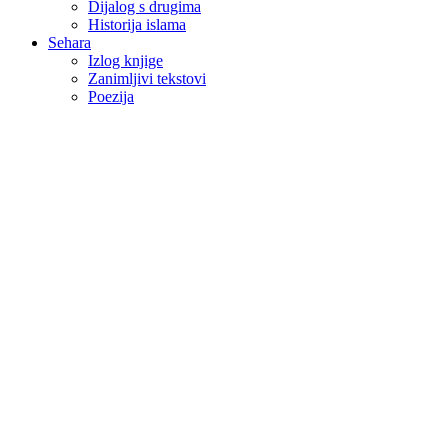
Dijalog s drugima
Historija islama
Sehara
Izlog knjige
Zanimljivi tekstovi
Poezija