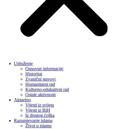
Udruženje
Osnovne informacije
Historijat
Zvanični stavovi
Humanitarni rad
Kulturno-edukativni rad
Ostale aktivnosti
Aktuelno
Vijesti iz svijeta
Vijesti iz BiH
Iz drugog ćoška
Razumjevanje islama
Život u islamu