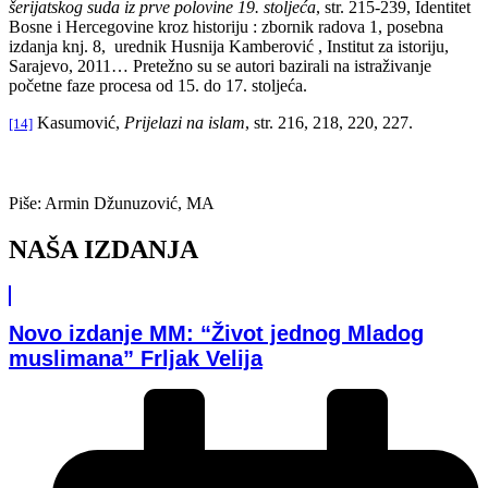
šerijatskog suda iz prve polovine 19. stoljeća
, str. 215-239, Identitet
Bosne i Hercegovine kroz historiju : zbornik radova 1, posebna
izdanja knj. 8, urednik Husnija Kamberović , Institut za istoriju,
Sarajevo, 2011… Pretežno su se autori bazirali na istraživanje
početne faze procesa od 15. do 17. stoljeća.
Kasumović,
Prijelazi na islam
, str. 216, 218, 220, 227.
[14]
Piše: Armin Džunuzović, MA
NAŠA IZDANJA
Novo izdanje MM: “Život jednog Mladog
muslimana” Frljak Velija