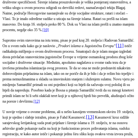
društvene specifičnosti. Širenje islama prouzrokovalo je velika pomjeranj stanovništva, a
veliku ulogu u ovom procesu odigrali su derviški redovi, naznačavajući tekiju Blagaj.
Naime, područje Hercegovine nastanjivale su dvije socijalne strukture, ratari i stočari –
Vlasi. To je imalo određene razlike u uticaju na širenje islama. Ratari su prešli na islam
masovno. Do kraja 16. stoljeća preko 80 %. Dok su Vlasi na islam prešli u znatno manjem
procentu, negdje oko 35 %.
[10]
Suprotno ovim stavovima na istu temu, pisao je pod kraj 20. stoljeća i Radovan Samardžić.
[11]
On u svom radu kako ga je naslovio
„Prodori islama u Jugoistočnu Evropu“
ističe
radikalnija mišljenja o ovom društvenom procesu. Smatrajući da je islam mogao izgledati
dosta privlačan stanovnicima jugoistočne Evrope u vrijeme osmanskog prodora zbog loše
socijalne i društvene situacije. Međutim, apsolutno naglašava u svome radu tezu da je
izvršena prinudna islamizacija ovog prostora. Te da se ona ne može predstaviti nikakvim
dobrovoljnim prijelazima na islam, iako on ne poriče da ih je bilo i da je režim bio trpeljiv i
prema nemuslimanima u skladu sa imovinskim stanjem i služenjem sulatnu. Novu vjeru po
misljenju Samardžič primali su oni pojedinci koji su htjeli da sačuvaju svoj položaj ili su
htjeli da napreduju. Posebno kada je Bosna u pitanju Samardžić tvrdi da su mnogi kmetovi
primili islam ne bi li sebi olakšali teret koji je u njihovoj bjedi bio prevelik, aludirajući očito
na poreze i devširmu.
[12]
U novije vrijeme o ovome problemu, ali u nešto kasnijem vremenskom okviru 19. stoljeća,
[13]
koji je ujedno i slabije istražen, pisao je Fahd Kasumović.
Kasumović kroz sidžile
sarajevskog šerijatskog suda prati prijelaze i širenje islama u 19. stoljeću, te na osnovu
arhivske građe pokazuje način na koji je funkcionirao proces prihvatanja islama, sudsku
registraciju, te kako autor ističe i pokazuje jednu širu sliku koju ovakva vrsta izvora pruža,