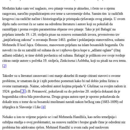
Međutim kako sam već naglasio, ovo pitanje veoma je aktuelno, i često se o njemu
razgovara, naročito populiziranjem ove teme u savremenije doba. Samim tim
iz različitih
krugova i na različite načine i historiografija je pristupala rješavanju ovog pitanja. U ovom
dijelu radu osvrnut ću se samo na određenu literaturu i autore koji su pokušali da
razmišljaju i prema svojim parametrima objasne ovo pitanje. Tako je još Bašagić na
prijelazu između 19. i 20. stoljeća pisao na osnovu osmanskih izvora, prvenstveno tzv
„janjičarksog zakona“ o osvanaju Bosne 1463. godine i poklanjanju stanovništva, sultanu
Mehmedu II kod Jajca. Odnosno, masovnom prijelazu na islam bosanskih bogumila. On
navodi i to da su zatražili od sultana da se i njihova djeca kupe u „adžami oglane“ (čitaj
adžami odžake), te time dobili povlasticu od sultana. Bašagić je prilikom ove svoje tvrdnje
citirao ranije autore s početka 19. stoljeća, Zinkcisena i Asbbtha, koji su pisali na ovu temu.
[2]
Također su u literaturi zasnovani i oni manje aktuelni ili manje citirani stavovi o ovome
problemu, te smatram da je i njih potrebno pomenuti kako bi rad dobio jednu širinu u
svome razmatranju. Naime, određeni autori kojima pripada V. Glušinac sa svojim radom iz
[3]
1924. godine
i B. Petranović, pokušavali su do polovine 20. stoljeća dokazati da je
bogumilska crkva bila pravolsavna. Druga grupa autora opet je uporno pokušavala da
dokaže tezu o tome da su bosanski muslimani nastali nakon bečkog rata (1683-1699) od
izbjeglica iz Slavonije i Like.
[4]
Nekako u isto to vrijeme pojavio se i rad Mehmeda Handžića, kao nešto temeljnija i
ozbiljna studija o ovoj problematici, na osnovu različite i brojne građe čime je određeni niz
problema bio adekvatno rješen. Mehmed Handžić u svom radu pod naslovom