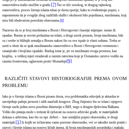
[7]
stanovništva tražio utočište u gradu.
Što se tiče seoskog, te drugog rajinskog
stanovništva, proces širenja islama tekao je dosta sporije, kako to evidentiraju popisi, s
napomenom da je svugdje zbog različitih službi i okolnosti bilo pojedinaca, muslimana, koji
nisu bili obuhvaćeni poreskim obavezama.
[8]
Naravno da se je broj muslimana u Bosni i Hercegovini i kasnije mijenjao: rastao ili
opadao. Rastao je novim prelazima na islam, a drugi uzrok porastu, broja muslimana, bile
su i seobe iz bližnjih zemalja u Bosnu nakon što su ove ispale iz vlasti sultana. Treba se
uzeti u obzir da se ipak muslimansko stanovništvo u Bosni i Hercegovini vremenom i
smanjivalo i brojčano opadalo. Razlog tome je, jer su muslimani ovoga prostora, kao
krajišta,
u velikoj mjeri stradavali u raznim ratovima koje je Osmansko carstvo vodilo na
[9]
raznim frontovima, uglavnom protiv Monarhije
RAZLIČITI STAVOVI HISTORIOGRAFIJE PREMA OVOM
PROBLEMU
Iako je o širenju islama u Bosni pisano dosta, ova problematika oduvijek je aktuelna te
zavrijeđuje pažnju javnosti i užih naučnih krugova. Zbog činjenice što se islam i njegovo
širenje uzelo jednu novu posebnu dimenziju u BiH, nego u drugim djelovima Balkana.
Veliki dio pitanja može s tretirati ili rješavati na osnovu arhivske građe, te materijalnih
dokaza u arhivima, kao što su npr. defteri –
kao zemljišni popisi obaveznika, te drugi
[1]
materijali.
Iz kojih ne isčitavamo samo porezne obaveznike, već se također može pratiti i
razvoj i širenje islama na osnovu ličnih imena, ili broja muslimanskih posjednika i mahala.