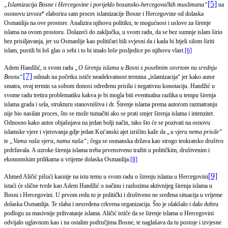
[5]
„Islamizacija Bosne i Hercegovine i porijeklo bosansko-hercegovačkih muslimana“
na
osonovu izvora* elaborira sam proces islamizacije Bosne i Hercegovine od dolaska
Osmanlija na ove prostore. Analizira njihovu politiku, te mogućnost i uslove za širenje
islama na ovom prostoru. Dolazeći do zaključka, u svom radu, da se bez sumnje islam širio
bez prisiljavanja, jer su Osmanlije kao političari bili svjesni da i kada bi htjeli silom širiti
islam, pustili bi loš glas o sebi i to bi imalo loše posljedice po njihovu vlast.
[6]
Adem Handžić, u svom radu
„O širenju islama u Bosni s posebnim osvrtom na srednju
[7]
Bosnu“
odmah na početku ističe neadekvatnost termina „islamizacija“ jer kako autor
smatra, ovaj termin sa sobom donosi određenu prisilu i negativnu konotaciju. Handžić u
svome radu tretira problematiku kakva je bi mogla biti eventualna razlika u tempu širenja
islama grada i sela, strukturu stanovništva i dr. Širenje islama prema autorom razmatranju
nije bio nasilan proces, što se može tumačiti ako se prati smjer širenja islama i intenzitet.
Odnosno kako autor objašnjava na jedan bolji način, tako što će se pozivati na osnovu
islamske vjere i vjerovanja gdje jedan Kur'anski ajet izričito kaže da
„u vjeru nema prisile“
te
„Vama vaša vjera, nama naša“
; čega se osmanska država kao strogo teokratsko društvo
prdržavala. A uzroke širenja islama treba prvenstveno tražiti u političkim, društvenim i
ekonomskim prilikama u vrijeme dolaska Osmanlija.
[8]
[9]
Ahmed Aličić pišući kasnije na istu temu u svom radu o širenju islama u Hercegovini
istaći će slične tvrde kao Adem Handžić o načinu i razlozima aktivnijeg širenja islama u
Bosni i Hercegovini. U prvom redu to je politički i društveno ne sređena situacija u vrijeme
dolaska Osmanlija. Te slaba i nesređena crkvena organizacija. Što je olakšalo i dalo dobru
podlogu za masivnije prihvatanje islama. Aličić ističe da se širenje islama u Hercegovini
odvijalo uglavnom kao i na ostalim područjima Bosne, te naglašava da tu postoje i izvjesne