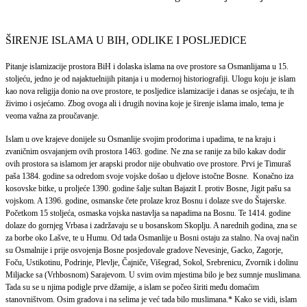
ŠIRENJE ISLAMA U BIH, ODLIKE I POSLJEDICE
Pitanje islamizacije prostora BiH i dolaska islama na ove prostore sa Osmanlijama u 15.
stoljeću, jedno je od najaktuelnijih pitanja i u modernoj historiografiji. Ulogu koju je islam
kao nova religija donio na ove prostore, te posljedice islamizacije i danas se osjećaju, te ih
živimo i osjećamo. Zbog ovoga ali i drugih novina koje je širenje islama imalo, tema je
veoma važna za proučavanje.
Islam u ove krajeve donijele su Osmanlije svojim prodorima i upadima, te na kraju i
zvaničnim osvajanjem ovih prostora 1463. godine. Ne zna se ranije za bilo kakav dodir
ovih prostora sa islamom jer arapski prodor nije obuhvatio ove prostore. Prvi je Timuraš
paša 1384. godine sa odredom svoje vojske došao u djelove istočne Bosne.
Konačno iza
kosovske bitke, u proljeće 1390. godine šalje sultan Bajazit I. protiv Bosne, Jigit pašu sa
vojskom. A 1396. godine, osmanske čete prolaze kroz Bosnu i dolaze sve do Štajerske.
Početkom 15 stoljeća, osmaska vojska nastavlja sa napadima na Bosnu. Te 1414. godine
dolaze do gornjeg Vrbasa i zadržavaju se u bosanskom Skoplju. A narednih godina, zna se
za borbe oko Lašve, te u Humu. Od tada Osmanlije u Bosni ostaju za stalno. Na ovaj način
su Osmalnije i prije osvojenja Bosne posjedovale gradove Nevesinje, Gacko, Zagorje,
Foču, Ustikotinu, Podrinje, Plevlje, Čajniče, Višegrad, Sokol, Srebrenicu, Zvornik i dolinu
Miljacke sa (Vrhbosnom) Sarajevom. U svim ovim mjestima bilo je bez sumnje muslimana.
Tada su se u njima podigle prve džamije, a islam se počeo širiti među domaćim
stanovništvom. Osim gradova i na selima je već tada bilo muslimana.* Kako se vidi, islam