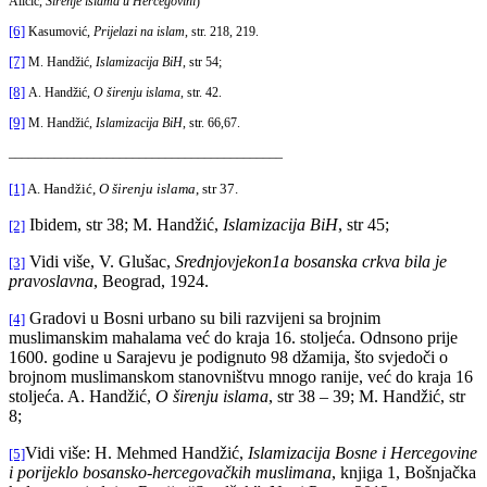
Aličić,
Širenje islama u Hercegovini
)
[6]
Kasumović,
Prijelazi na islam
, str. 218, 219.
[7]
M. Handžić,
Islamizacija BiH
, str 54;
[8]
A. Handžić,
O širenju islama
, str. 42.
[9]
M. Handžić,
Islamizacija BiH
, str. 66,67.
__________________________________________
[1]
A. Handžić,
O širenju islama
, str 37.
Ibidem, str 38; M. Handžić,
Islamizacija BiH
, str 45;
[2]
Vidi više, V. Glušac,
Srednjovjekon1a bosanska crkva bila je
[3]
pravoslavna
, Beograd, 1924.
Gradovi u Bosni urbano su bili razvijeni sa brojnim
[4]
muslimanskim mahalama već do kraja 16. stoljeća. Odnsono prije
1600. godine u Sarajevu je podignuto 98 džamija, što svjedoči o
brojnom muslimanskom stanovništvu mnogo ranije, već do kraja 16
stoljeća. A. Handžić,
O širenju islama
, str 38 – 39; M. Handžić, str
8;
Vidi više: H. Mehmed Handžić,
Islamizacija Bosne i Hercegovine
[5]
i porijeklo bosansko-hercegovačkih muslimana
, knjiga 1, Bošnjačka