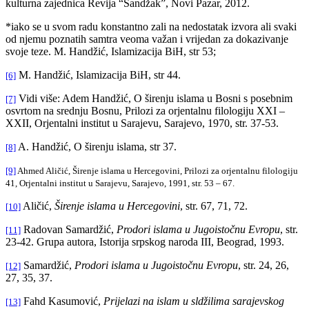
kulturna zajednica Revija “Sandžak”, Novi Pazar, 2012.
*iako se u svom radu konstantno zali na nedostatak izvora ali svaki
od njemu poznatih samtra veoma važan i vrijedan za dokazivanje
svoje teze. M. Handžić, Islamizacija BiH, str 53;
M. Handžić, Islamizacija BiH, str 44.
[6]
Vidi više: Adem Handžić, O širenju islama u Bosni s posebnim
[7]
osvrtom na srednju Bosnu, Prilozi za orjentalnu filologiju XXI –
XXII, Orjentalni institut u Sarajevu, Sarajevo, 1970, str. 37-53.
A. Handžić, O širenju islama, str 37.
[8]
[9]
Ahmed Aličić, Širenje islama u Hercegovini, Prilozi za orjentalnu filologiju
41, Orjentalni institut u Sarajevu, Sarajevo, 1991, str. 53 – 67.
Aličić,
Širenje islama u Hercegovini
, str. 67, 71, 72.
[10]
Radovan Samardžić,
Prodori islama u Jugoistočnu Evropu
, str.
[11]
23-42. Grupa autora, Istorija srpskog naroda III, Beograd, 1993.
Samardžić,
Prodori islama u Jugoistočnu Evropu
, str. 24, 26,
[12]
27, 35, 37.
Fahd Kasumović,
Prijelazi na islam u sldžilima sarajevskog
[13]