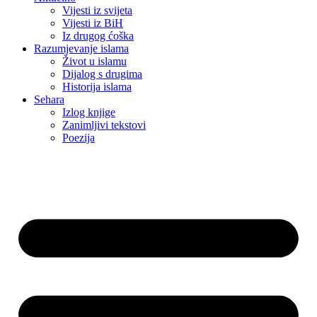
Vijesti iz svijeta
Vijesti iz BiH
Iz drugog ćoška
Razumjevanje islama
Život u islamu
Dijalog s drugima
Historija islama
Sehara
Izlog knjige
Zanimljivi tekstovi
Poezija