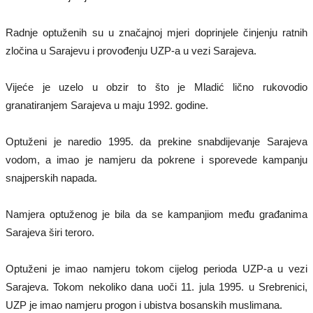
Radnje optuženih su u značajnoj mjeri doprinjele činjenju ratnih
zločina u Sarajevu i provođenju UZP-a u vezi Sarajeva.
Vijeće je uzelo u obzir to što je Mladić lično rukovodio
granatiranjem Sarajeva u maju 1992. godine.
Optuženi je naredio 1995. da prekine snabdijevanje Sarajeva
vodom, a imao je namjeru da pokrene i sporevede kampanju
snajperskih napada.
Namjera optuženog je bila da se kampanjiom među građanima
Sarajeva širi teroro.
Optuženi je imao namjeru tokom cijelog perioda UZP-a u vezi
Sarajeva. Tokom nekoliko dana uoči 11. jula 1995. u Srebrenici,
UZP je imao namjeru progon i ubistva bosanskih muslimana.