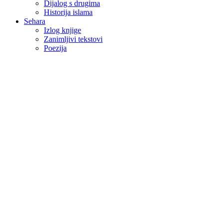
Dijalog s drugima
Historija islama
Sehara
Izlog knjige
Zanimljivi tekstovi
Poezija