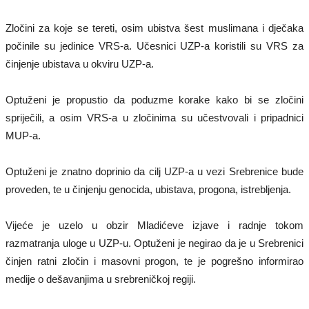
Zločini za koje se tereti, osim ubistva šest muslimana i dječaka
počinile su jedinice VRS-a. Učesnici UZP-a koristili su VRS za
činjenje ubistava u okviru UZP-a.
Optuženi je propustio da poduzme korake kako bi se zločini
spriječili, a osim VRS-a u zločinima su učestvovali i pripadnici
MUP-a.
Optuženi je znatno doprinio da cilj UZP-a u vezi Srebrenice bude
proveden, te u činjenju genocida, ubistava, progona, istrebljenja.
Vijeće je uzelo u obzir Mladićeve izjave i radnje tokom
razmatranja uloge u UZP-u. Optuženi je negirao da je u Srebrenici
činjen ratni zločin i masovni progon, te je pogrešno informirao
medije o dešavanjima u srebreničkoj regiji.