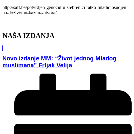
http://saff.ba/potvrdjen-genocid-u-srebrenici-ratko-mladic-osudjen-
na-dozivotnu-kaznu-zatvora/
NAŠA IZDANJA
Novo izdanje MM: “Život jednog Mladog
muslimana” Frljak Velija