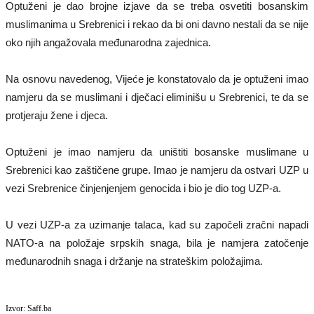
Optuženi je dao brojne izjave da se treba osvetiti bosanskim
muslimanima u Srebrenici i rekao da bi oni davno nestali da se nije
oko njih angažovala međunarodna zajednica.
Na osnovu navedenog, Vijeće je konstatovalo da je optuženi imao
namjeru da se muslimani i dječaci eliminišu u Srebrenici, te da se
protjeraju žene i djeca.
Optuženi je imao namjeru da uništiti bosanske muslimane u
Srebrenici kao zaštičene grupe. Imao je namjeru da ostvari UZP u
vezi Srebrenice činjenjenjem genocida i bio je dio tog UZP-a.
U vezi UZP-a za uzimanje talaca, kad su započeli zračni napadi
NATO-a na položaje srpskih snaga, bila je namjera zatočenje
međunarodnih snaga i držanje na strateškim položajima.
Izvor: Saff.ba