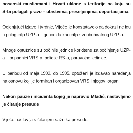
bosanski musliomani i Hrvati uklone s teritorije na koju su
Srbi polagali pravo – ubistvima, preseljenjima, deportacijama
.
Ocjenjujući izjave i tvrdnje, Vijeće je konstatavolo da dokazi ne idu
u prilog cilja UZP-a – genocida kao cilja sveobuhvatnog UZP-a.
Mnoge optužnice su počinile jednice koriđtene za počinjenje UZP-
a – pripadnici VRS-a, policije RS-a, paravojne jedinice.
U periodu od maja 1992. do 1995. optuženi je izdavao naređenja
na osnovu koji je formiran i organizovan VRS i njegovi organi.
Nakon pauze i incidenta kojeg je napravio Mladić, nastavljeno
je čitanje presude
Vijeće nastavlja s čitanjem sažetka presude.