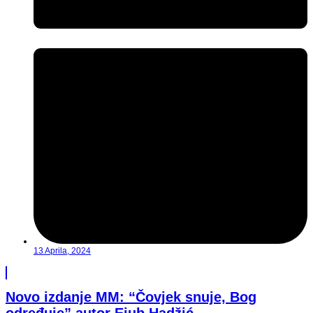
13 Aprila, 2024
Novo izdanje MM: “Čovjek snuje, Bog
određuje” autor Ejub Hadžić