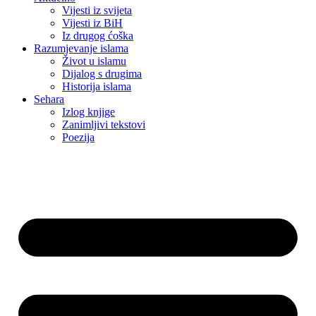
Vijesti iz svijeta
Vijesti iz BiH
Iz drugog ćoška
Razumjevanje islama
Život u islamu
Dijalog s drugima
Historija islama
Sehara
Izlog knjige
Zanimljivi tekstovi
Poezija