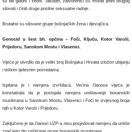
su bili gladni i žedni. Također, zatvorenici su morali jedni drugog
silovati i činiti druge prisilne seksualne radnje.
Brutalno su silovane grupe bošnjačkih žena i djevojčica.
Genocid u šest bh. općina – Foči, Ključu, Kotor Varoši,
Prijedoru, Sanskom Mostu i Vlasenici.
Vijeće je utvrdilo da je veliki broj Bošnjaka i Hrvata izložen ubijanju
i teškim tjelesnim povredama.
Ispitana je i namjera izvršilaca. Većina članova vijeća je
konstatirala da je postojala namjera uništavanje bosanskih
muslimana u Sanskom Mostu, Vlasenici i Foči te izvjesnog broja
njih u Kotor Varoši i Prijedoru.
Zaključeno je da članovi UZP-a nisu posjedovali namjeru da unište
značajan dio zaštićene grupe bosanskih muslimana.