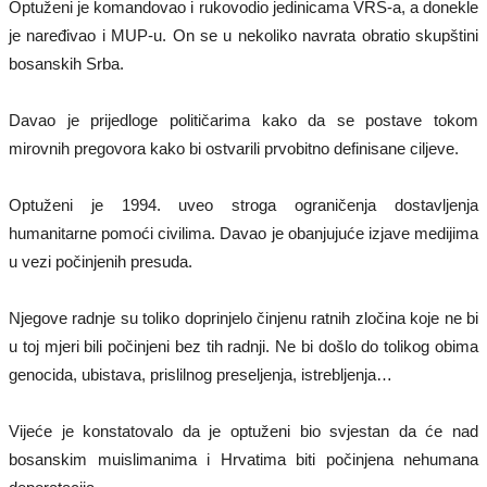
Optuženi je komandovao i rukovodio jedinicama VRS-a, a donekle
je naređivao i MUP-u. On se u nekoliko navrata obratio skupštini
bosanskih Srba.
Davao je prijedloge političarima kako da se postave tokom
mirovnih pregovora kako bi ostvarili prvobitno definisane ciljeve.
Optuženi je 1994. uveo stroga ograničenja dostavljenja
humanitarne pomoći civilima. Davao je obanjujuće izjave medijima
u vezi počinjenih presuda.
Njegove radnje su toliko doprinjelo činjenu ratnih zločina koje ne bi
u toj mjeri bili počinjeni bez tih radnji. Ne bi došlo do tolikog obima
genocida, ubistava, prislilnog preseljenja, istrebljenja…
Vijeće je konstatovalo da je optuženi bio svjestan da će nad
bosanskim muislimanima i Hrvatima biti počinjena nehumana