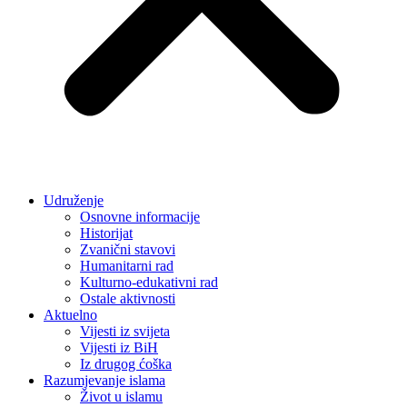
Udruženje
Osnovne informacije
Historijat
Zvanični stavovi
Humanitarni rad
Kulturno-edukativni rad
Ostale aktivnosti
Aktuelno
Vijesti iz svijeta
Vijesti iz BiH
Iz drugog ćoška
Razumjevanje islama
Život u islamu