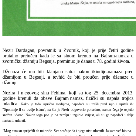
Nezir Dardagan, povratnik u Zvornik, koji je prije četiri godine
brutalno pretučen kada je sa sinom krenuo na Bajram-namaz u
zvorničku džamiju Begsuja,
preminuo je danas u 78. godini života.
Dženaza će mu biti klanjana sutra nakon ikindije-namaza pred
džamijom u Begsuji, a tevhid će biti proučen prije dženaze u
džamiji.
Nezira i
njegovog sina Fehima, koji su tog 25. decembra 2013.
godine
krenuli da obave Bajram-namaz,
fizički su napala trojica
mladića.
Kako je tada ispričao medijima, napadači su izašli pred njih i upitali ih:
“Spominje li se ovdje islam”, na šta je Nezir odgovorio potvrdno, nakon čega je osjetio
snažan udarac.
Nakon toga pao je na zemlju i izgubio svijest, ali su ga napadači i dalje
nastavili udarati.
“Mog sina su spriječili da mi priđe. Sva sreća je da i njega nisu uhvatili. Ja sam već bio na