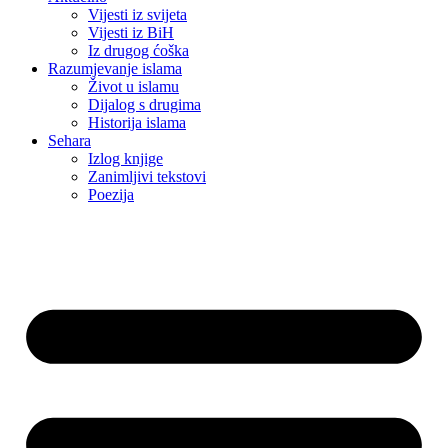
Vijesti iz svijeta
Vijesti iz BiH
Iz drugog ćoška
Razumjevanje islama
Život u islamu
Dijalog s drugima
Historija islama
Sehara
Izlog knjige
Zanimljivi tekstovi
Poezija