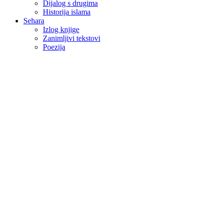
Dijalog s drugima
Historija islama
Sehara
Izlog knjige
Zanimljivi tekstovi
Poezija