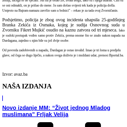
zemlji, ničega se ne sjećam. Sin mi je ostao živ, hvala Bogu, iako su i njega udarali. Čim su
se oni odmakli, on je prišao do mene. Ja sam došao svijesti tek kada je policija došla.
Umjesto na Bajram-namazu završio sam u bolnici” – rekao je za tada ovaj Zvorničanin.
Podsjetimo, policija je zbog ovog incidenta uhapsila 25-godišnjeg
Branka Zekića iz Osmaka, kojeg je sudija Osnovnog suda u
Zvorniku Fikret Mujkić osudio na kaznu zatvora od tri mjeseca.
Iako
je sudski postupak vođen samo protiv Zekića, prema onome što se znalo nakon napada na
Dardagana, zajedno s njim bile su još dvije osobe.
Od povreda zadobivenih u napadu, Dardagan je ostao invalid. Imao je tri loma u predjelu
glave, od čega se dugo liječio, a nakon svega doživio je i moždani udar, prenosi Bportal.ba.
Izvor: avaz.ba
NAŠA IZDANJA
Novo izdanje MM: “Život jednog Mladog
muslimana” Frljak Velija