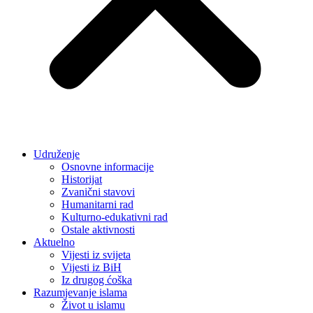
Udruženje
Osnovne informacije
Historijat
Zvanični stavovi
Humanitarni rad
Kulturno-edukativni rad
Ostale aktivnosti
Aktuelno
Vijesti iz svijeta
Vijesti iz BiH
Iz drugog ćoška
Razumjevanje islama
Život u islamu