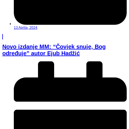
13 Aprila, 2024
Novo izdanje MM: “Čovjek snuje, Bog
određuje” autor Ejub Hadžić