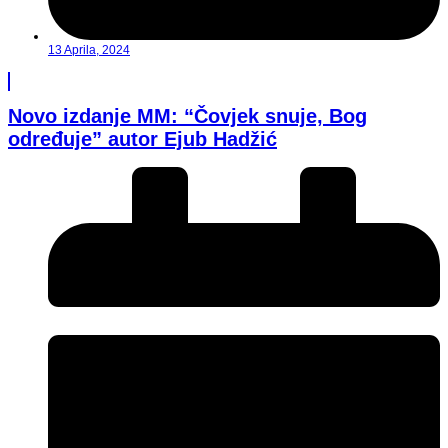
13 Aprila, 2024
Novo izdanje MM: “Čovjek snuje, Bog
određuje” autor Ejub Hadžić