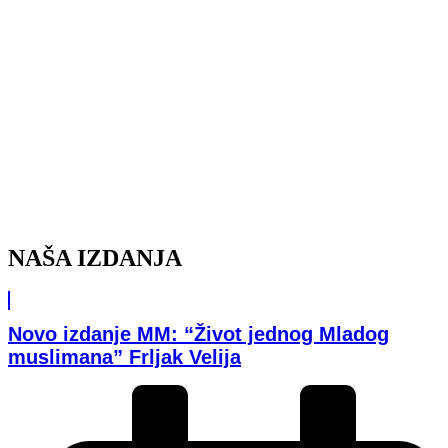
NAŠA IZDANJA
Novo izdanje MM: “Život jednog Mladog
muslimana” Frljak Velija