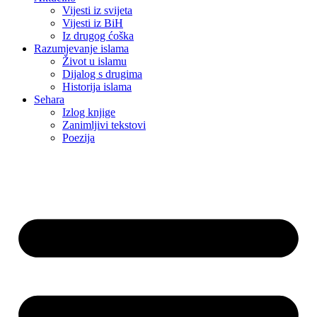
Vijesti iz svijeta
Vijesti iz BiH
Iz drugog ćoška
Razumjevanje islama
Život u islamu
Dijalog s drugima
Historija islama
Sehara
Izlog knjige
Zanimljivi tekstovi
Poezija