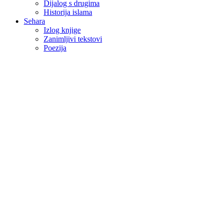
Dijalog s drugima
Historija islama
Sehara
Izlog knjige
Zanimljivi tekstovi
Poezija