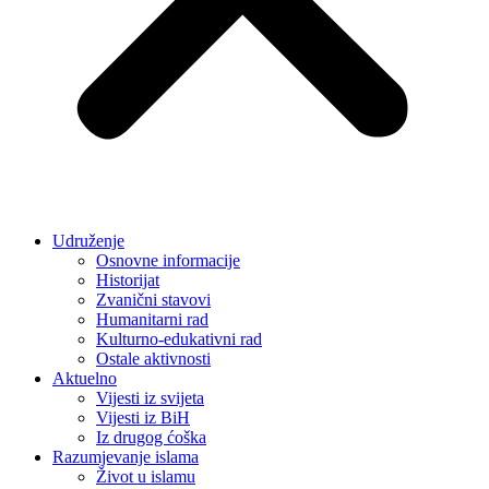
Udruženje
Osnovne informacije
Historijat
Zvanični stavovi
Humanitarni rad
Kulturno-edukativni rad
Ostale aktivnosti
Aktuelno
Vijesti iz svijeta
Vijesti iz BiH
Iz drugog ćoška
Razumjevanje islama
Život u islamu