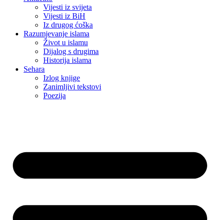
Vijesti iz svijeta
Vijesti iz BiH
Iz drugog ćoška
Razumjevanje islama
Život u islamu
Dijalog s drugima
Historija islama
Sehara
Izlog knjige
Zanimljivi tekstovi
Poezija