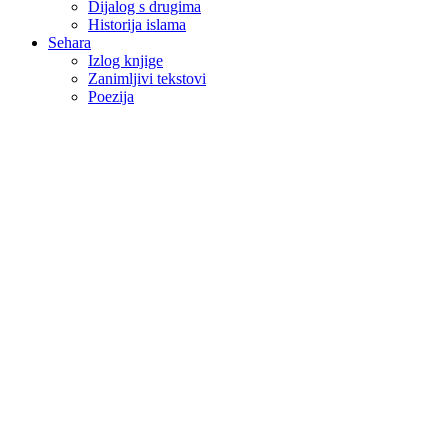
Dijalog s drugima
Historija islama
Sehara
Izlog knjige
Zanimljivi tekstovi
Poezija