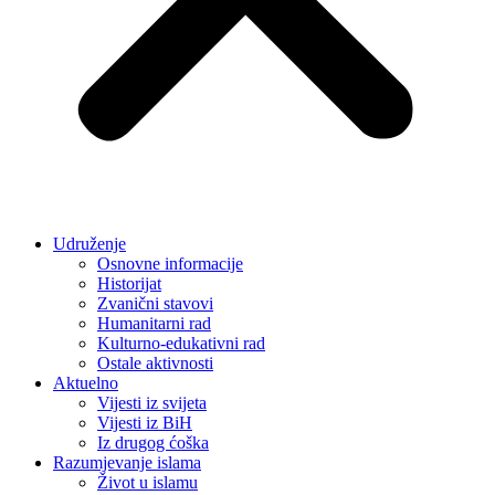
Udruženje
Osnovne informacije
Historijat
Zvanični stavovi
Humanitarni rad
Kulturno-edukativni rad
Ostale aktivnosti
Aktuelno
Vijesti iz svijeta
Vijesti iz BiH
Iz drugog ćoška
Razumjevanje islama
Život u islamu