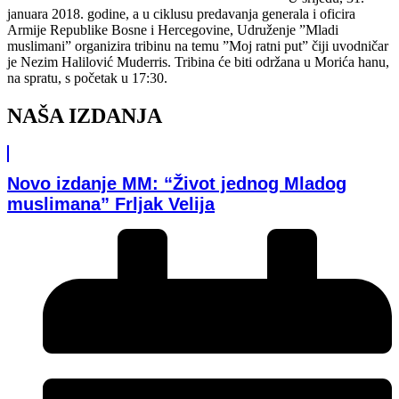
januara 2018. godine, a u ciklusu predavanja generala i oficira
Armije Republike Bosne i Hercegovine, Udruženje ”Mladi
muslimani” organizira tribinu na temu ”Moj ratni put” čiji uvodničar
je Nezim Halilović Muderris. Tribina će biti održana u Morića hanu,
na spratu, s početak u 17:30.
NAŠA IZDANJA
Novo izdanje MM: “Život jednog Mladog
muslimana” Frljak Velija