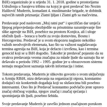
BiH) organiziralo je u srijedu 31. 1. 2018. godine u prostorijama
Udruženja u Sarajevu tribinu na kojoj je gost predavač bio Nezim
Halilović Muderris, komadant 4. muslimanske brigade, te dobitnik
najvećih ratnih priznanja: Zlatni ljiljan i Zlatni grb sa mačevima.
Predavanje pod naslovom „Moj ratni put“ i specifičan dar umjeća
lijepog pripovjedanja obezbjedile su prisutnima razumijevanje šire
slike agresije na BiH, posebice na prostoru Konjica, ali i uloge
običnih ljudi – boraca u borbi za svoju domovinu, Bosnu i
Hercegovinu. Predavač je u svom ekspozeu naglasio nekoliko
važnih neodvojivih elemenata, kao što su važnost naglašavanja
termina agresija na BiH, koja je defacto i izvršena, kao i termina
genocid koji se u BiH dogodio. Također je predavač pojasnio da su
ovakva predavanja veoma značajna za mlade ljude da saznaju šta se
dešavalo u periodu 1992 – 1995. godine jer u obrazovnom sistemu
nemaju mogućnost saznanja takvih informacija i istine.
Tokom predavanja, Muderris je slikovito govorio o svom uključenju
u Armiju RBiH, nizu dešavanja na organizaciji otpora, konstantno
dodajući niz konkretnih događaja koji su slušaocima bili posebno
interesantni. Ono što je Predavač konstantno podvlačio jeste upravo
značaj običnog vojnika, njegov značaj i značaj sjećanja i
spominjanja tih ljudi, posebno šehida.
Svoje predavanje Muderris je završio jednom značajnom porukom