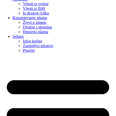
Vijesti iz svijeta
Vijesti iz BiH
Iz drugog ćoška
Razumjevanje islama
Život u islamu
Dijalog s drugima
Historija islama
Sehara
Izlog knjige
Zanimljivi tekstovi
Poezija