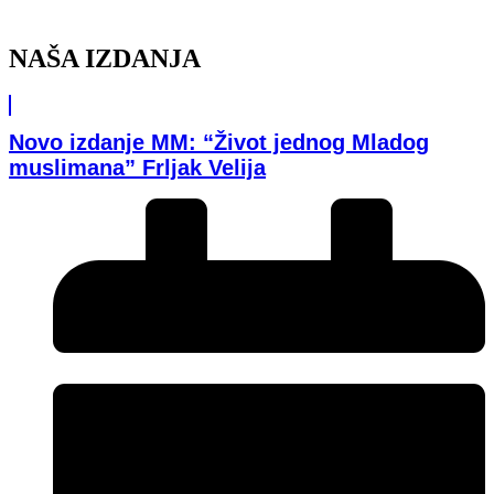
NAŠA IZDANJA
Novo izdanje MM: “Život jednog Mladog
muslimana” Frljak Velija