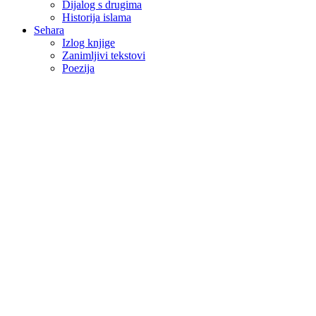
Dijalog s drugima
Historija islama
Sehara
Izlog knjige
Zanimljivi tekstovi
Poezija