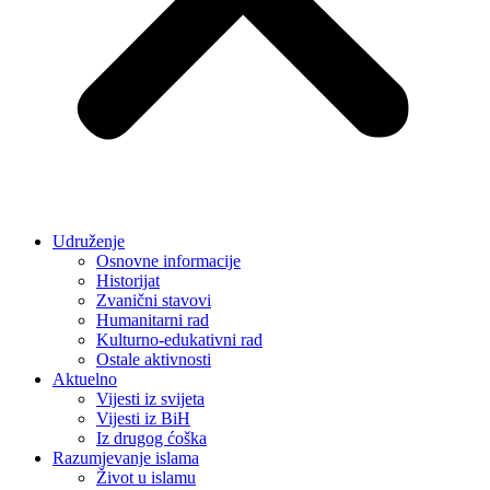
Udruženje
Osnovne informacije
Historijat
Zvanični stavovi
Humanitarni rad
Kulturno-edukativni rad
Ostale aktivnosti
Aktuelno
Vijesti iz svijeta
Vijesti iz BiH
Iz drugog ćoška
Razumjevanje islama
Život u islamu