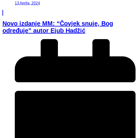
13 Aprila, 2024
Novo izdanje MM: “Čovjek snuje, Bog
određuje” autor Ejub Hadžić