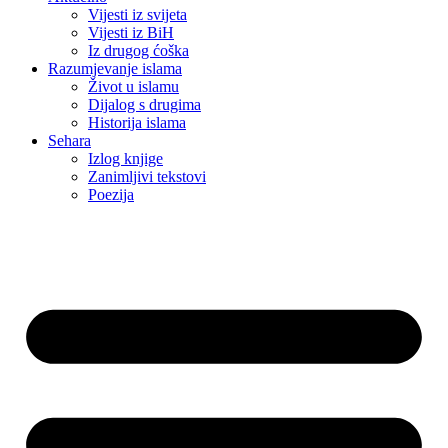
Vijesti iz svijeta
Vijesti iz BiH
Iz drugog ćoška
Razumjevanje islama
Život u islamu
Dijalog s drugima
Historija islama
Sehara
Izlog knjige
Zanimljivi tekstovi
Poezija