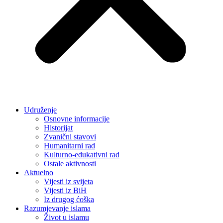
Udruženje
Osnovne informacije
Historijat
Zvanični stavovi
Humanitarni rad
Kulturno-edukativni rad
Ostale aktivnosti
Aktuelno
Vijesti iz svijeta
Vijesti iz BiH
Iz drugog ćoška
Razumjevanje islama
Život u islamu