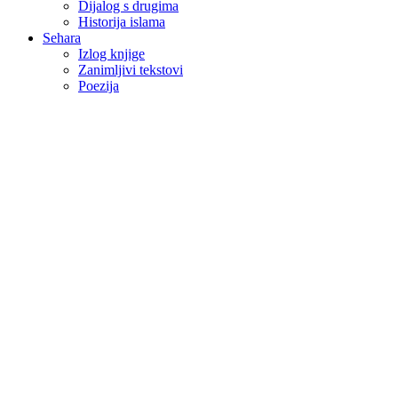
Dijalog s drugima
Historija islama
Sehara
Izlog knjige
Zanimljivi tekstovi
Poezija