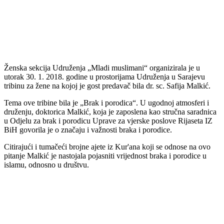
Ženska sekcija Udruženja „Mladi muslimani“ organizirala je u
utorak 30. 1. 2018. godine u prostorijama Udruženja u Sarajevu
tribinu za žene na kojoj je gost predavač bila dr. sc. Safija Malkić.
Tema ove tribine bila je „Brak i porodica“. U ugodnoj atmosferi i
druženju, doktorica Malkić, koja je zaposlena kao stručna saradnica
u Odjelu za brak i porodicu Uprave za vjerske poslove Rijaseta IZ
BiH govorila je o značaju i važnosti braka i porodice.
Citirajući i tumačeći brojne ajete iz Kur'ana koji se odnose na ovo
pitanje Malkić je nastojala pojasniti vrijednost braka i porodice u
islamu, odnosno u društvu.