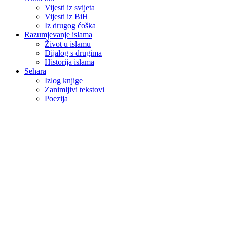
Vijesti iz svijeta
Vijesti iz BiH
Iz drugog ćoška
Razumjevanje islama
Život u islamu
Dijalog s drugima
Historija islama
Sehara
Izlog knjige
Zanimljivi tekstovi
Poezija