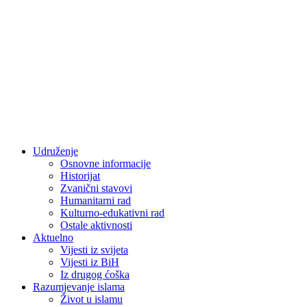
Udruženje
Osnovne informacije
Historijat
Zvanični stavovi
Humanitarni rad
Kulturno-edukativni rad
Ostale aktivnosti
Aktuelno
Vijesti iz svijeta
Vijesti iz BiH
Iz drugog ćoška
Razumjevanje islama
Život u islamu