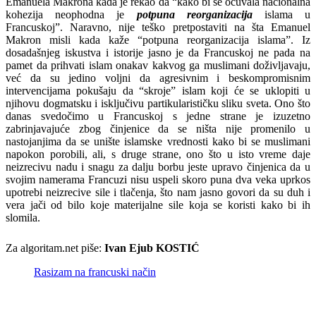
Emanuela Makrona kada je rekao da “kako bi se očuvala nacionalna
kohezija neophodna je
potpuna reorganizacija
islama u
Francuskoj”. Naravno, nije teško pretpostaviti na šta Emanuel
Makron misli kada kaže “potpuna reorganizacija islama”. Iz
dosadašnjeg iskustva i istorije jasno je da Francuskoj ne pada na
pamet da prihvati islam onakav kakvog ga muslimani doživljavaju,
već da su jedino voljni da agresivnim i beskompromisnim
intervencijama pokušaju da “skroje” islam koji će se uklopiti u
njihovu dogmatsku i isključivu partikularističku sliku sveta. Ono što
danas svedočimo u Francuskoj s jedne strane je izuzetno
zabrinjavajuće zbog činjenice da se ništa nije promenilo u
nastojanjima da se unište islamske vrednosti kako bi se muslimani
napokon porobili, ali, s druge strane, ono što u isto vreme daje
neizrecivu nadu i snagu za dalju borbu jeste upravo činjenica da u
svojim namerama Francuzi nisu uspeli skoro puna dva veka uprkos
upotrebi neizrecive sile i tlačenja, što nam jasno govori da su duh i
vera jači od bilo koje materijalne sile koja se koristi kako bi ih
slomila.
Za algoritam.net piše:
Ivan Ejub KOSTIĆ
Rasizam na francuski način