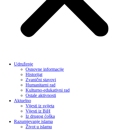
Udruženje
Osnovne informacije
Historijat
Zvanični stavovi
Humanitarni rad
Kulturno-edukativni rad
Ostale aktivnosti
Aktuelno
Vijesti iz svijeta
Vijesti iz BiH
Iz drugog ćoška
Razumjevanje islama
Život u islamu