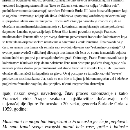
prirodnih bogatstava, ono što je daleko značajnije bilo jeste da se obračunaju sa sistemom
vrednosti indigenog stanovništva. Tako se Džoan Skot, autorka knjige “Politika vela”,
poslužila terminom
kulturkampf
, istoričara Edmunda Burka III, kako bi označila proces koji
se ogledao u zatvaranju religijskih škola i biblioteka i potpunoj konfiskaciji nekretnina koje
su pripadale islamskim institucijama. Proces
kulturkampfa
naročito je imao za cilj da se
obračuna sa muslimanskim ženama koje su kolonizatori na najbizarnije načine pokušavali
da ponize. Lucidne opservacije koje Džoan Skot iznosi povodom opsesije Francuza
muslimanskim ženama tiču se pre svega skrivene perverznosti francuskih kolonizatora koja
se temeljila na orijenalističkim narativima o haremima i konkubinatima. Ona navodi da je
često osvajanje muslimanskih zemalja zapravo doživljavano kao “seksualno osvajanje”. O
ovome jasno svedoči veliki broj silovanja muslimanskih žena od strane francuskih vojnika
nakon što bi oni po prvi put osvajali određeni grad. Osim toga, Franc Fanon navodi kako je
kolonizatore izluđivala ideja da im pokrivene žene nisu dostupne pogledu zbog čega je bila
učestala praksa zlostavljanja muslimanki od strane francuskih vojnika koji su ih u javnosti
obnažavali, navlačeći im kapuljače na glavu. Ovaj postupak se tumačio kao vid “osvete”
pokrivenim muslimankama. Jer, sada su one bile te kojima je bio onemogućen vid i izložene
pogledima franuskih vojnika, dok je njihov telesni integritet bio skrnavljen.
Ipak, nakon svega navedenog, čitav proces kolonizacije i kako
Francuzi vide Arape svakako najslikovitije dočaravaju reči
najznačajnije figure Francuske u 20. veku, generela Šarla de Gola iz
1959. godine:
Muslimani ne mogu biti integrisani u Francusku jer će je preplaviti.
Mi smo iznad svega evropski narod bele rase, grčke i latinske