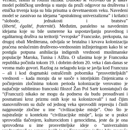
model političkog uređenja u stanju da pruži odgovor na društvena i
etnička trvenja koja su bila prisutna u devetnaestom veku. Navedeni
model se zasnivao na idejama “apstraktnog univerzalizma” i krilatici
“slobode, jednakosti i bratstva”
(
liberté, égalité, fraternité).
Međutim, paralelno sa navedenim
idejama koje su bile usmerene ka uspostavljanju pravednog i
egalitarnog društva na teritoriji “evropske” Francuske, prekoputa, na
drugoj obali Mediterana, odvijala se brutalna i krvava kolonizacija
praćena neslućenim društveno-vrednosnim inžinjeringom kako bi se
postigla potpuna anihilacija indigenih vrednosti muslimanske
populacije Maroka, Tunisa i Alžira. O užasima koje je Francuska
republika počinila tokom 19. i dobrim delom 20. veka i dan-danas se
veoma malo govori. Razlog za nelagodu koja se javlja kod Francuza
– ali i kod dogmatski ostrašćenih pobornika “prosvetiteljskih”
vrednosti – kada moraju da se suoče s istorijskim činjenicama o
počinjenim zločinima tokom perioda kolonizacije verovatno je
najtačnije sublimirao francuski filozof Žan Pol Sartr konstatujući da
“(Francuzi) nikako ne mogu da podnesu da budu prosuđivani i
posmatrani kroz prizmu onih koje su kolonizovali” i nad čijim
stanovništvom su duže od jednog veka sprovodili represiju i činili
najgnusnije zločine u ime “civilizacijske misije”. Ono što je
najstrašnije u kontekstu “civilizacijske misije”, koja se u praksi
sprovodila tlačenjem, kulturocidom i genocidima, jeste da je ona
sprovođena u ime prosvetiteljske ideje o “univerzalnim