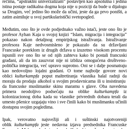
rečima, “apstraktni univerzalizam” postavljen kao apsolutna i jedina
istina postaje radikalna dogma koja nije u poziciji da bude u dijalogu
sa Drugim, već jedino što može da učini, jeste da ga prvo poništi, a
zatim asimiluje u svoj partikularistički svetopogled.
Međutim, ono što je ovde podjednako važno istaći, jeste ono što je
profesor Ayhan Kaja u svojoj knjizi “Islam, migracija i integracija”
pokazao nakon detaljnog empirijskog istraživanja. Istraživanje
profesora Kaje nedvosmisleno je pokazalo da su državljani
Francuske poreklom iz drugih država u izuzetno visokom procentu
ispunili sve ono što se od njih zahteva kako bi postali francuski
građani, ali da im zauzvrat nije ni izbliza omogućena društveno-
politička integracija, već upravo suprotno. Oni se i dalje posmatraju
kao nedovoljno lojalni građani. O tome najbolje govore novi
oblici
kulturkampfa
poput maltretiranja vlasnika halal radnji da
moraju da prodaju alkohol u svojim prodavnicama ili u insistiranju
da francuske muslimanke skinu maramu s glave. Oba navedena
primera neodoljivo podsećaju na oblike
kulturkampfa
iz
kolonizacionog doba kada su vlasnike privrednih dobara terali da
umesto pšenice uzgajaju vino i sve činili kako bi muslimanku učinili
dostupnu svojim pogledima.
Ipak, verovatno najsvežiji ali i suštinski najotvoreniji
oblik
kulturkampfa
jeste nedavna izjava predsednika Francuske