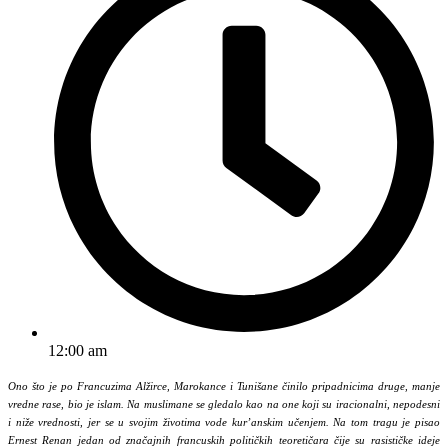
12:00 am
Ono što je po Francuzima Alžirce, Marokance i Tunišane činilo pripadnicima druge, manje
vredne rase, bio je islam. Na muslimane se gledalo kao na one koji su iracionalni, nepodesni
i niže vrednosti, jer se u svojim životima vode kur’anskim učenjem. Na tom tragu je pisao
Ernest Renan jedan od značajnih francuskih političkih teoretičara čije su rasističke ideje