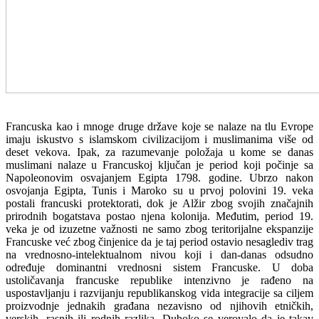
Francuska kao i mnoge druge države koje se nalaze na tlu Evrope
imaju iskustvo s islamskom civilizacijom i muslimanima više od
deset vekova. Ipak, za razumevanje položaja u kome se danas
muslimani nalaze u Francuskoj ključan je period koji počinje sa
Napoleonovim osvajanjem Egipta 1798. godine. Ubrzo nakon
osvojanja Egipta, Tunis i Maroko su u prvoj polovini 19. veka
postali francuski protektorati, dok je Alžir zbog svojih značajnih
prirodnih bogatstava postao njena kolonija. Međutim, period 19.
veka je od izuzetne važnosti ne samo zbog teritorijalne ekspanzije
Francuske već zbog činjenice da je taj period ostavio nesaglediv trag
na vrednosno-intelektualnom nivou koji i dan-danas odsudno
određuje dominantni vrednosni sistem Francuske. U doba
ustoličavanja francuske republike intenzivno je rađeno na
uspostavljanju i razvijanju republikanskog vida integracije sa ciljem
proizvodnje jednakih građana nezavisno od njihovih etničkih,
verskih, rasnih ili rodnih razlika. Duboko se verovalo da je takav