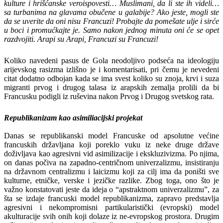
kulture i hrišćanske veroispovesti… Muslimani, da li ste ih videli…
sa turbanima na glavama obučene u galabije? Ako jeste, mogli ste
da se uverite da oni nisu Francuzi! Probajte da pomešate ulje i sirće
u boci i promućkajte je. Samo nakon jednog minuta oni će se opet
razdvojiti. Arapi su Arapi, Francuzi su Francuzi!
Koliko navedeni pasus de Gola neodoljivo podseća na ideologiju
arijevskog rasizma izlišno je i komentarisati, pri čemu je nevedeni
citat dodatno odbojan kada se ima svest koliko su znoja, krvi i suza
migranti prvog i drugog talasa iz arapskih zemalja prolili da bi
Francusku podigli iz ruševina nakon Prvog i Drugog svetskog rata.
Republikanizam kao asimiliacijski projekat
Danas se republikanski model Francuske od apsolutne većine
francuskih državljana koji poreklo vuku iz neke druge države
doživljava kao agresivni vid asimilizacije i ekskluzivizma. Po njima,
on danas počiva na zapadno-centričnom univerzalizmu, insistiranju
na državnom centralizmu i laicizmu koji za cilj ima da poništi sve
kulturne, etničke, verske i jezičke razlike. Zbog toga, ono što je
važno konstatovati jeste da ideja o “apstraktnom univerzalizmu”, za
šta se izdaje francuski model republikanizma, zapravo predstavlja
agresivni i nekompromisni partikularistički (evropski) model
akulturacije svih onih koji dolaze iz ne-evropskog prostora. Drugim