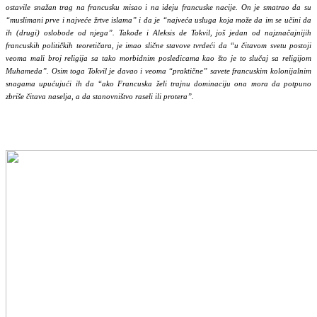
ostavile snažan trag na francusku misao i na ideju francuske nacije. On je smatrao da su
“muslimani prve i najveće žrtve islama” i da je “najveća usluga koja može da im se učini da
ih (drugi) oslobode od njega”. Takođe i Aleksis de Tokvil, još jedan od najznačajnijih
francuskih političkih teoretičara, je imao slične stavove tvrdeći da “u čitavom svetu postoji
veoma mali broj religija sa tako morbidnim posledicama kao što je to slučaj sa religijom
Muhameda”. Osim toga Tokvil je davao i veoma “praktične” savete francuskim kolonijalnim
snagama upućujući ih da “ako Francuska želi trajnu dominaciju ona mora da potpuno
zbriše čitava naselja, a da stanovništvo raseli ili protera”.