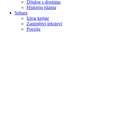
Dijalog s drugima
Historija islama
Sehara
Izlog knjige
Zanimljivi tekstovi
Poezija