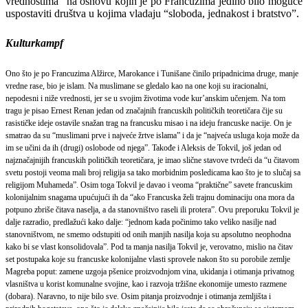
vrednostima” na osnovu kojih je po Francuzima jedino bilo moguće
uspostaviti društva u kojima vladaju “sloboda, jednakost i bratstvo”.
Kulturkampf
Ono što je po Francuzima Alžirce, Marokance i Tunišane činilo pripadnicima druge, manje
vredne rase, bio je islam. Na muslimane se gledalo kao na one koji su iracionalni,
nepodesni i niže vrednosti, jer se u svojim životima vode kur’anskim učenjem. Na tom
tragu je pisao Ernest Renan jedan od značajnih francuskih političkih teoretičara čije su
rasističke ideje ostavile snažan trag na francusku misao i na ideju francuske nacije. On je
smatrao da su “muslimani prve i najveće žrtve islama” i da je “najveća usluga koja može da
im se učini da ih (drugi) oslobode od njega”. Takođe i Aleksis de Tokvil, još jedan od
najznačajnijih francuskih političkih teoretičara, je imao slične stavove tvrdeći da “u čitavom
svetu postoji veoma mali broj religija sa tako morbidnim posledicama kao što je to slučaj sa
religijom Muhameda”. Osim toga Tokvil je davao i veoma “praktične” savete francuskim
kolonijalnim snagama upućujući ih da “ako Francuska želi trajnu dominaciju ona mora da
potpuno zbriše čitava naselja, a da stanovništvo raseli ili protera”. Ovu preporuku Tokvil je
dalje razradio, predlažući kako dalje: “jednom kada počinimo tako veliko nasilje nad
stanovništvom, ne smemo odstupiti od onih manjih nasilja koja su apsolutno neophodna
kako bi se vlast konsolidovala”. Pod ta manja nasilja Tokvil je, verovatno, mislio na čitav
set postupaka koje su francuske kolonijalne vlasti sprovele nakon što su porobile zemlje
Magreba poput: zamene uzgoja pšenice proizvodnjom vina, ukidanja i otimanja privatnog
vlasništva u korist komunalne svojine, kao i razvoja tržišne ekonomije umesto razmene
(dobara). Naravno, to nije bilo sve. Osim pitanja proizvodnje i otimanja zemljišta i