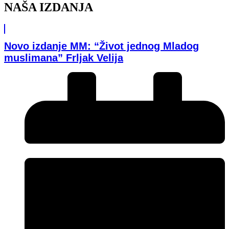
NAŠA IZDANJA
Novo izdanje MM: “Život jednog Mladog
muslimana” Frljak Velija