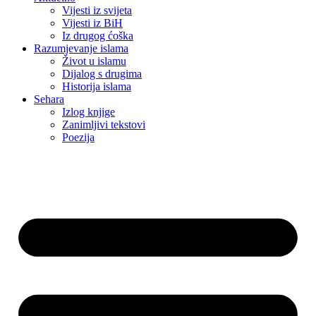
Vijesti iz svijeta
Vijesti iz BiH
Iz drugog ćoška
Razumjevanje islama
Život u islamu
Dijalog s drugima
Historija islama
Sehara
Izlog knjige
Zanimljivi tekstovi
Poezija