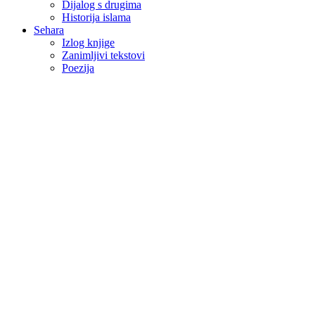
Dijalog s drugima
Historija islama
Sehara
Izlog knjige
Zanimljivi tekstovi
Poezija