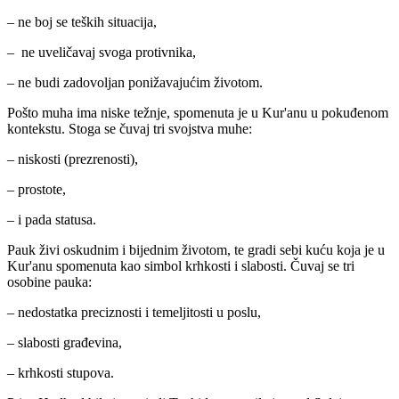
– ne boj se teških situacija,
– ne uveličavaj svoga protivnika,
– ne budi zadovoljan ponižavajućim životom.
Pošto muha ima niske težnje, spomenuta je u Kur'anu u pokuđenom
kontekstu. Stoga se čuvaj tri svojstva muhe:
– niskosti (prezrenosti),
– prostote,
– i pada statusa.
Pauk živi oskudnim i bijednim životom, te gradi sebi kuću koja je u
Kur'anu spomenuta kao simbol krhkosti i slabosti. Čuvaj se tri
osobine pauka:
– nedostatka preciznosti i temeljitosti u poslu,
– slabosti građevina,
– krhkosti stupova.