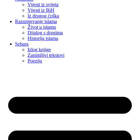
Vijesti iz svijeta
Vijesti iz BiH
Iz drugog ćoška
Razumjevanje islama
Život u islamu
Dijalog s drugima
Historija islama
Sehara
Izlog knjige
Zanimljivi tekstovi
Poezija