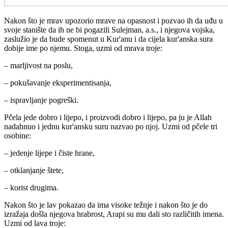
Nakon što je mrav upozorio mrave na opasnost i pozvao ih da uđu u
svoje stanište da ih ne bi pogazili Sulejman, a.s., i njegova vojska,
zaslužio je da bude spomenut u Kur'anu i da cijela kur'anska sura
dobije ime po njemu. Stoga, uzmi od mrava troje:
– marljivost na poslu,
– pokušavanje eksperimentisanja,
– ispravljanje pogreški.
Pčela jede dobro i lijepo, i proizvodi dobro i lijepo, pa ju je Allah
nadahnuo i jednu kur'ansku suru nazvao po njoj. Uzmi od pčele tri
osobine:
– jedenje lijepe i čiste hrane,
– otklanjanje štete,
– korist drugima.
Nakon što je lav pokazao da ima visoke težnje i nakon što je do
izražaja došla njegova hrabrost, Arapi su mu dali sto različitih imena.
Uzmi od lava troje: