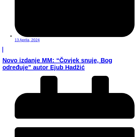
13 Aprila, 2024
Novo izdanje MM: “Čovjek snuje, Bog
određuje” autor Ejub Hadžić