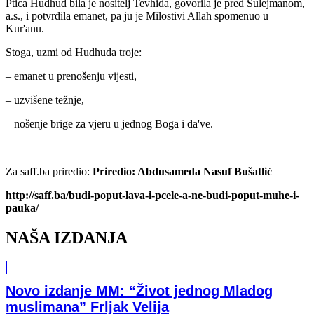
Ptica Hudhud bila je nositelj Tevhida, govorila je pred Sulejmanom,
a.s., i potvrdila emanet, pa ju je Milostivi Allah spomenuo u
Kur'anu.
Stoga, uzmi od Hudhuda troje:
– emanet u prenošenju vijesti,
– uzvišene težnje,
– nošenje brige za vjeru u jednog Boga i da've.
Za saff.ba priredio:
Priredio: Abdusameda Nasuf Bušatlić
http://saff.ba/budi-poput-lava-i-pcele-a-ne-budi-poput-muhe-i-
pauka/
NAŠA IZDANJA
Novo izdanje MM: “Život jednog Mladog
muslimana” Frljak Velija