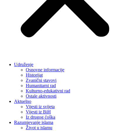
Udruženje
Osnovne informacije
Historijat
Zvanični stavovi
Humanitarni rad
Kulturno-edukativni rad
Ostale aktivnosti
Aktuelno
Vijesti iz svijeta
Vijesti iz BiH
Iz drugog ćoška
Razumjevanje islama
Život u islamu