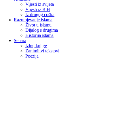
Vijesti iz svijeta
Vijesti iz BiH
Iz drugog ćoška
Razumjevanje islama
Život u islamu
Dijalog s drugima
Historija islama
Sehara
Izlog knjige
Zanimljivi tekstovi
Poezija