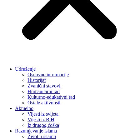
Udruženje
Osnovne informacije
Historijat
Zvanični stavovi
Humanitarni rad
Kulturno-edukativni rad
Ostale aktivnosti
Aktuelno
Vijesti iz svijeta
Vijesti iz BiH
Iz drugog ćoška
Razumjevanje islama
Život u islamu