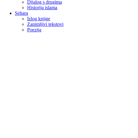
Dijalog s drugima
Historija islama
Sehara
Izlog knjige
Zanimljivi tekstovi
Poezija