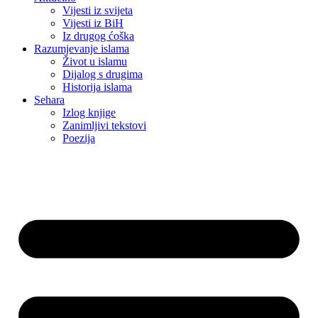
Vijesti iz svijeta
Vijesti iz BiH
Iz drugog ćoška
Razumjevanje islama
Život u islamu
Dijalog s drugima
Historija islama
Sehara
Izlog knjige
Zanimljivi tekstovi
Poezija