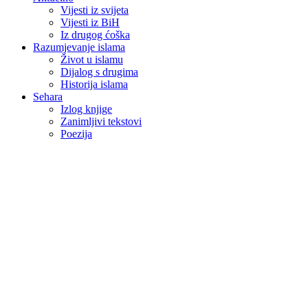
Vijesti iz svijeta
Vijesti iz BiH
Iz drugog ćoška
Razumjevanje islama
Život u islamu
Dijalog s drugima
Historija islama
Sehara
Izlog knjige
Zanimljivi tekstovi
Poezija