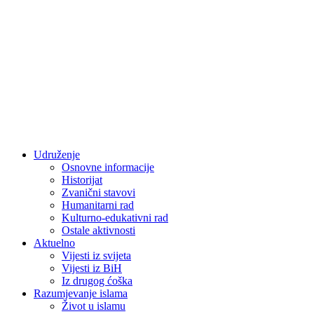
Udruženje
Osnovne informacije
Historijat
Zvanični stavovi
Humanitarni rad
Kulturno-edukativni rad
Ostale aktivnosti
Aktuelno
Vijesti iz svijeta
Vijesti iz BiH
Iz drugog ćoška
Razumjevanje islama
Život u islamu