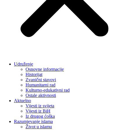
Udruženje
Osnovne informacije
Historijat
Zvanični stavovi
Humanitarni rad
Kulturno-edukativni rad
Ostale aktivnosti
Aktuelno
Vijesti iz svijeta
Vijesti iz BiH
Iz drugog ćoška
Razumjevanje islama
Život u islamu