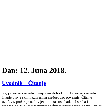
Dan:
12. Juna 2018.
Uvodnik – Čitanje
Jer, jedino nas možda čitanje čini slobodnim. Jedino nas možda
čitanje u svjetskim razmjerima međusobno povezuje. Čitanje
uvećava, proširuje naš svijet, ono nas oslobađa od straha i
predrasuda, te okova instiktivnog života ograničenog na mali svijet