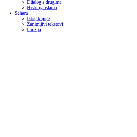
Dijalog s drugima
Historija islama
Sehara
Izlog knjige
Zanimljivi tekstovi
Poezija