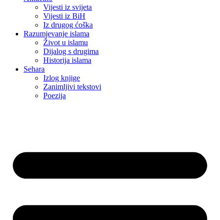
Vijesti iz svijeta
Vijesti iz BiH
Iz drugog ćoška
Razumjevanje islama
Život u islamu
Dijalog s drugima
Historija islama
Sehara
Izlog knjige
Zanimljivi tekstovi
Poezija