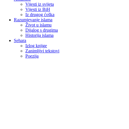
Vijesti iz svijeta
Vijesti iz BiH
Iz drugog ćoška
Razumjevanje islama
Život u islamu
Dijalog s drugima
Historija islama
Sehara
Izlog knjige
Zanimljivi tekstovi
Poezija