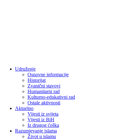
Udruženje
Osnovne informacije
Historijat
Zvanični stavovi
Humanitarni rad
Kulturno-edukativni rad
Ostale aktivnosti
Aktuelno
Vijesti iz svijeta
Vijesti iz BiH
Iz drugog ćoška
Razumjevanje islama
Život u islamu